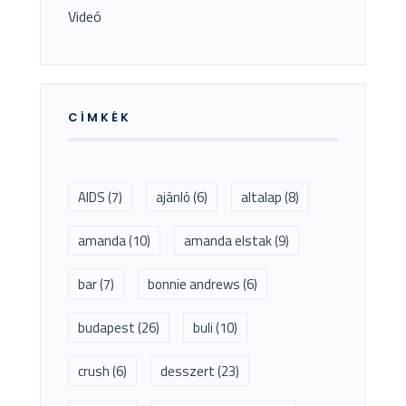
Videó
CÍMKÉK
AIDS
(7)
ajánló
(6)
altalap
(8)
amanda
(10)
amanda elstak
(9)
bar
(7)
bonnie andrews
(6)
budapest
(26)
buli
(10)
crush
(6)
desszert
(23)