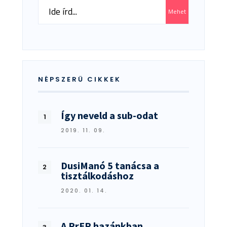
Search
Mehet
for:
NÉPSZERŰ CIKKEK
Így neveld a sub-odat
2019. 11. 09.
DusiManó 5 tanácsa a
tisztálkodáshoz
2020. 01. 14.
A PrEP hazánkban