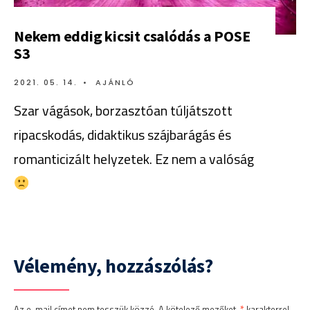
Nekem eddig kicsit csalódás a POSE
S3
2021. 05. 14.
•
AJÁNLÓ
Szar vágások, borzasztóan túljátszott
ripacskodás, didaktikus szájbarágás és
romanticizált helyzetek. Ez nem a valóság
Vélemény, hozzászólás?
Az e-mail címet nem tesszük közzé.
A kötelező mezőket
*
karakterrel