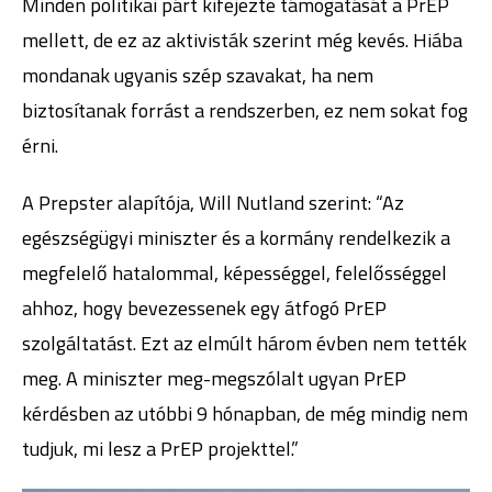
Minden politikai párt kifejezte támogatását a PrEP
mellett, de ez az aktivisták szerint még kevés. Hiába
mondanak ugyanis szép szavakat, ha nem
biztosítanak forrást a rendszerben, ez nem sokat fog
érni.
A Prepster alapítója, Will Nutland szerint: “Az
egészségügyi miniszter és a kormány rendelkezik a
megfelelő hatalommal, képességgel, felelősséggel
ahhoz, hogy bevezessenek egy átfogó PrEP
szolgáltatást. Ezt az elmúlt három évben nem tették
meg. A miniszter meg-megszólalt ugyan PrEP
kérdésben az utóbbi 9 hónapban, de még mindig nem
tudjuk, mi lesz a PrEP projekttel.”