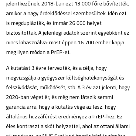
jelentkezőnek. 2018-ban ezt 13 000 főre bővítették,
amikor a nagy érdeklődéssel szembesültek. Idén ezt
is megduplázták, és immár 26 000 helyet
biztosítottak. A jelenlegi adatok szerint egyébként ez
nincs kihasználva: most éppen 16 700 ember kapja
meg ilyen módon a PrEP-et.
A kutatást 3 évre tervezték, és a célja, hogy
megvizsgálja a gyógyszer költséghatékonyságát és
felszívódását, működését, stb. A 3 év azt jelenti, hogy
2020-ban véget ér, és még nem látszik semmi
garancia arra, hogy a kutatás vége az lesz, hogy
általános hozzáférést eredményez a PrEP-hez. Ez
éles kontraszt a skót helyzettel, ahol az ottani állami
eü rendszer, az NHS Scotland immár bárki számára