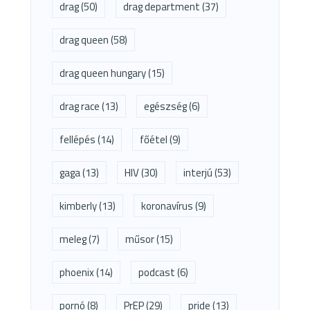
drag
(50)
drag department
(37)
drag queen
(58)
drag queen hungary
(15)
drag race
(13)
egészség
(6)
fellépés
(14)
főétel
(9)
gaga
(13)
HIV
(30)
interjú
(53)
kimberly
(13)
koronavírus
(9)
meleg
(7)
műsor
(15)
phoenix
(14)
podcast
(6)
pornó
(8)
PrEP
(29)
pride
(13)