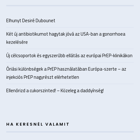
Elhunyt Desiré Dubounet
Két új antibiotikumot hagytak jóvá az USA-ban a gonorrhoea
kezelésére
Új célcsoportok és egyszerűbb ellátás az európai PrEP-klinikákon
Óriási különbségek a PrEP használatában Európa-szerte – az
injekciós PrEP nagyrészt elérhetetlen
Ellenőrizd a cukorszinted! – Közeleg a daddyínség!
HA KERESNÉL VALAMIT