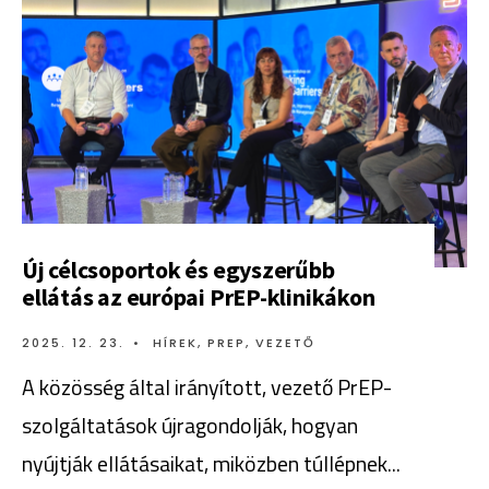
Új célcsoportok és egyszerűbb
ellátás az európai PrEP-klinikákon
2025. 12. 23.
•
HÍREK
,
PREP
,
VEZETŐ
A közösség által irányított, vezető PrEP-
szolgáltatások újragondolják, hogyan
nyújtják ellátásaikat, miközben túllépnek
...