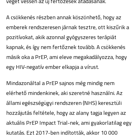
véget vessen az új fertőzések átadásának.
A csökkenés részben annak köszönhető, hogy az
emberek rendszeresen járnak tesztre, ott kiszűrik a
pozitívokat, akik azonnal gyógyszeres terápiát
kapnak, és így nem fertőznek tovább. A csökkenés
másik oka a PrEP, ami eleve megakadályozza, hogy
egy HIV-negatív ember elkapja a vírust.
Mindazonáltal a PrEP sajnos még mindig nem
elérhető mindenkinek, aki szeretné használni. Az
állami egészségügyi rendszeren (NHS) keresztüli
hozzájutás feltétele, hogy az alany tagja legyen az
aktuális PrEP Impact Trial-nek, ami gyakorlatilag egy
kutatás. Ezt 2017-ben indították, akkor 10 000