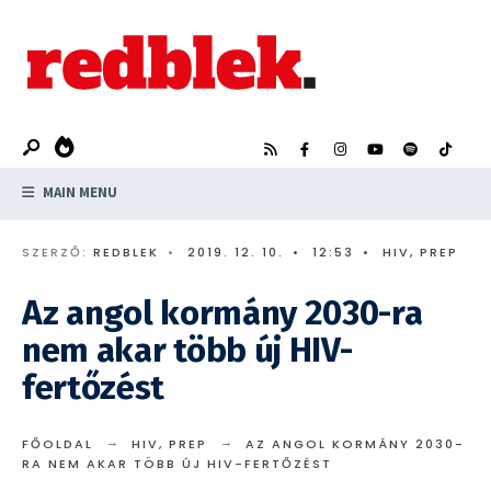
Search
Skip
for:
to
content
MAIN MENU
SZERZŐ:
REDBLEK
•
2019. 12. 10.
•
12:53
•
HIV
,
PREP
Az angol kormány 2030-ra
nem akar több új HIV-
fertőzést
FŐOLDAL
HIV
,
PREP
AZ ANGOL KORMÁNY 2030-
RA NEM AKAR TÖBB ÚJ HIV-FERTŐZÉST