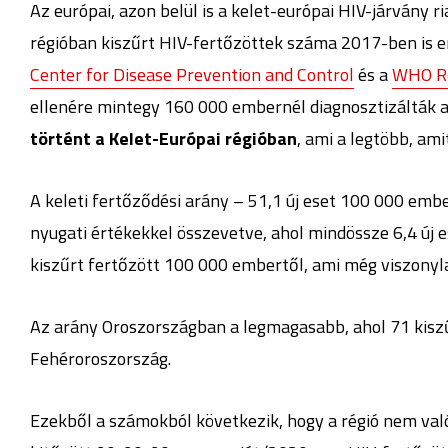
Az európai, azon belül is a kelet-európai HIV-járvány r
régióban kiszűrt HIV-fertőzöttek száma 2017-ben is e
Center for Disease Prevention and Control
és a
WHO Re
ellenére mintegy 160 000 embernél diagnosztizálták 
történt a Kelet-Európai régióban
, ami a legtöbb, ami
A keleti fertőződési arány – 51,1 új eset 100 000 embe
nyugati értékekkel összevetve, ahol mindössze 6,4 új 
kiszűrt fertőzött 100 000 embertől, ami még viszonyl
Az arány Oroszországban a legmagasabb, ahol 71 kiszű
Fehéroroszország.
Ezekből a számokból következik, hogy a régió nem val