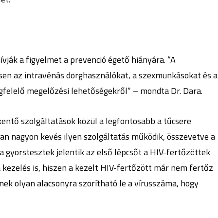
vják a figyelmet a prevenció égető hiányára. “A
sen az intravénás dorghasználókat, a szexmunkásokat és a
gfelelő megelőzési lehetőségekről” – mondta Dr. Dara.
ntő szolgáltatások közül a legfontosabb a tűcsere
ban nagyon kevés ilyen szolgáltatás működik, összevetve a
a gyorstesztek jelentik az első lépcsőt a HIV-fertőzöttek
kezelés is, hiszen a kezelt HIV-fertőzött már nem fertőz
nek olyan alacsonyra szorítható le a vírusszáma, hogy