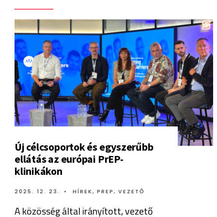
Új célcsoportok és egyszerűbb
ellátás az európai PrEP-
klinikákon
2025. 12. 23.
•
HÍREK
,
PREP
,
VEZETŐ
A közösség által irányított, vezető