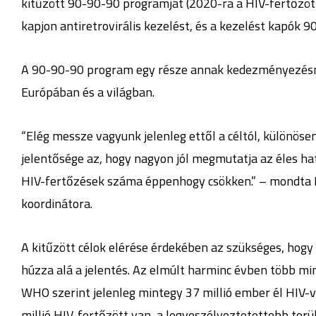
kitűzött 90-90-90 programját (2020-ra a HIV-fertőzött
kapjon antiretrovirális kezelést, és a kezelést kapók 9
A 90-90-90 program egy része annak kedezményezésnek
Európában és a világban.
“Elég messze vagyunk jelenleg ettől a céltól, különös
jelentősége az, hogy nagyon jól megmutatja az éles hat
HIV-fertőzések száma éppenhogy csökken.” – mondta 
koordinátora.
A kitűzött célok elérése érdekében az szükséges, hogy
húzza alá a jelentés. Az elmúlt harminc évben több mi
WHO szerint jelenleg mintegy 37 millió ember él HIV-ve
millió HIV-fertőzött van, a legveszélyeztetettebb terül