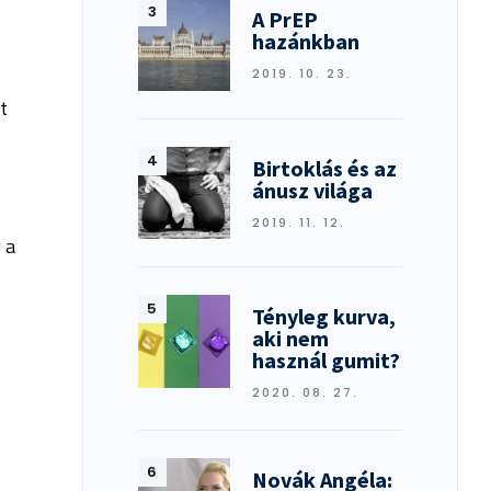
A PrEP
hazánkban
2019. 10. 23.
t
Birtoklás és az
ánusz világa
2019. 11. 12.
 a
Tényleg kurva,
aki nem
használ gumit?
2020. 08. 27.
Novák Angéla: