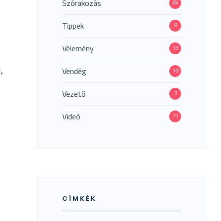
Szórakozás
84
Tippek
9
Vélemény
13
,
Vendég
10
Vezető
3
Videó
71
CÍMKÉK