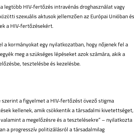
 a legtöbb HIV-fertőzés intravénás droghasználat vagy
 közötti szexuális aktusok jellemzően az Európai Unióban é
sek a HIV-fertőzésekért.
el a kormányokat egy nyilatkozatban, hogy nőjenek fel a
 tegyék meg a szükséges lépéseket azok számára, akik a
előzésbe, tesztelésbe és kezelésbe.
 szerint a figyelmet a HIV-fertőzést övező stigma
ntések kellenek, amik csökkentik a társadalmi kivetettséget,
i, valamint a megelőzésre és a tesztelésekre” – nyilatkozta
n a progresszív politizálásról a társadalmilag