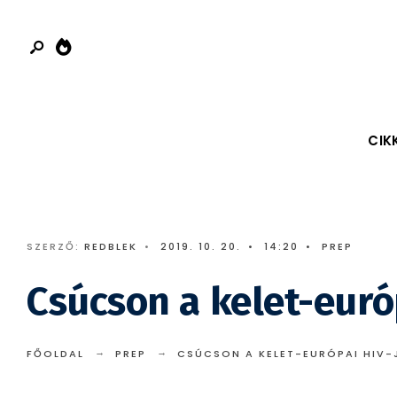
Search
Skip
for:
to
content
CIK
SZERZŐ:
REDBLEK
•
2019. 10. 20.
•
14:20
•
PREP
Csúcson a kelet-euró
FŐOLDAL
PREP
CSÚCSON A KELET-EURÓPAI HIV-