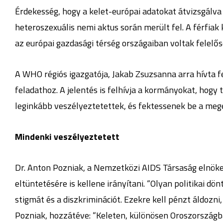
Érdekesség, hogy a kelet-európai adatokat átvizsgálva
heteroszexuális nemi aktus során merült fel. A férfiak
az európai gazdasági térség országaiban voltak felelő
A WHO régiós igazgatója, Jakab Zsuzsanna arra hívta f
feladathoz. A jelentés is felhívja a kormányokat, hogy
leginkább veszélyeztetettek, és fektessenek be a meg
Mindenki veszélyeztetett
Dr. Anton Pozniak, a Nemzetközi AIDS Társaság elnöke
eltüntetésére is kellene irányítani. “Olyan politikai dö
stigmát és a diszkriminációt. Ezekre kell pénzt áldozn
Pozniak, hozzátéve: “Keleten, különösen Oroszországba