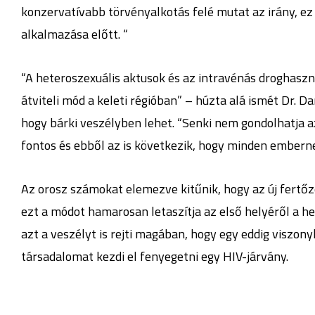
konzervatívabb törvényalkotás felé mutat az irány, ez 
alkalmazása előtt. “
“A heteroszexuális aktusok és az intravénás droghasz
átviteli mód a keleti régióban” – húzta alá ismét Dr. 
hogy bárki veszélyben lehet. “Senki nem gondolhatja 
fontos és ebből az is következik, hogy minden emberne
Az orosz számokat elemezve kitűnik, hogy az új fertőz
ezt a módot hamarosan letaszítja az első helyéről a h
azt a veszélyt is rejti magában, hogy egy eddig viszony
társadalomat kezdi el fenyegetni egy HIV-járvány.