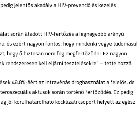
pedig jelentős akadály a HIV-prevenció és kezelés
nálat során átadott HIV-fertőzés a legnagyobb arányú
Dara, és ezért nagyon fontos, hogy mindenki vegye tudomásul
azt, hogy ő biztosan nem fog megfertőződni. Ez nagyon
k rendszeresen kell eljárni tesztelésekre” – tette hozzá.
ések 48,8%-áért az intravénás droghasználat a felelős, de
eteroszexuális aktusok során történő fertőződés. Ez pedig
lag jól körülhatárolható kockázati csoport helyett az egész