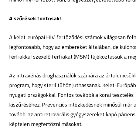
A szűrések fontosak!
A kelet-európai HIV-fertőződési számok világosan felhí
legfontosabb, hogy az embereket általában, de különö
férfiakkal szexelő férfiakat (MSM) tájékoztassuk a me
Az intravénás droghasználók számára az ártalomcsökke
program, hogy steril tűhöz juthassanak. Kelet-Európá
nyugati országokkal. Fontos továbbá a korai tesztelés: 
kiszűréséhez. Prevenciós intézkedésnek minősül már a 
tovább: az antiretrovirális gyógyszereket kapó páciens
képtelen megfertőzni másokat.