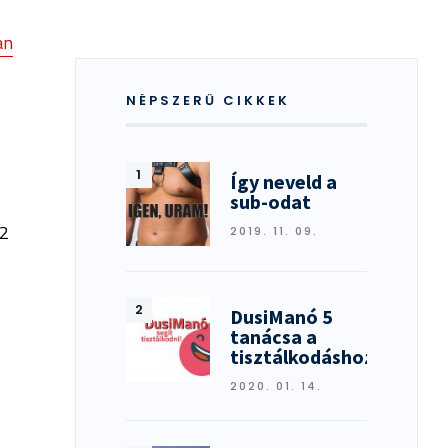
an
NÉPSZERŰ CIKKEK
Így neveld a
sub-odat
,2
2019. 11. 09.
DusiManó 5
tanácsa a
tisztálkodáshoz
2020. 01. 14.