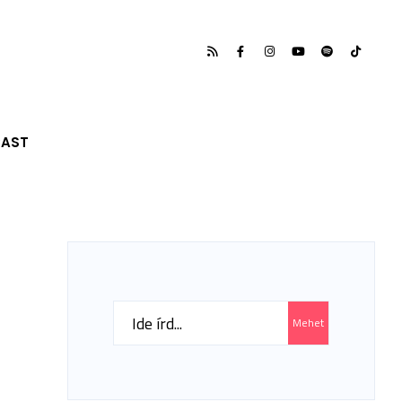
CAST
Search
Mehet
for: