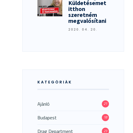
Küldetésemet
itthon
szeretném
megvalósítani
2020. 04. 20.
KATEGÓRIÁK
Ajánló
21
Budapest
18
Drag Department
23