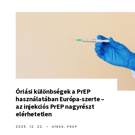
Óriási különbségek a PrEP
használatában Európa-szerte –
az injekciós PrEP nagyrészt
elérhetetlen
2025. 12. 22.
•
HÍREK
,
PREP