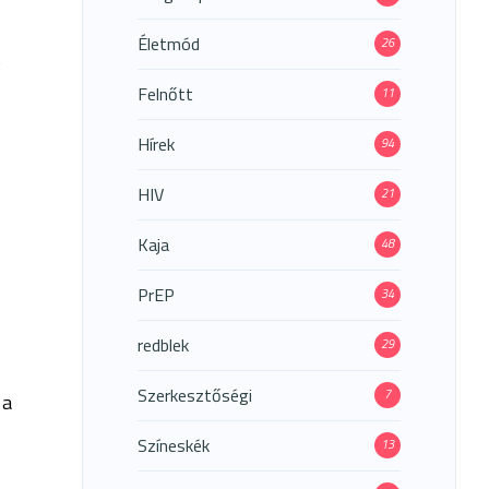
Életmód
26
s
Felnőtt
11
Hírek
94
HIV
21
Kaja
48
PrEP
34
redblek
29
Szerkesztőségi
7
 a
Színeskék
13