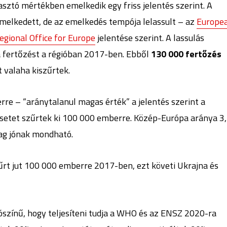
iasztó mértékben emelkedik egy friss jelentés szerint. A
melkedett, de az emelkedés tempója lelassult – az
Europe
gional Office for Europe
jelentése szerint. A lassulás
a fertőzést a régióban 2017-ben. Ebből
130 000 fertőzés
t valaha kiszűrtek.
rre – “aránytalanul magas érték” a jelentés szerint a
esetet szűrtek ki 100 000 emberre. Közép-Európa aránya 3
ag jónak mondható.
rt jut 100 000 emberre 2017-ben, ezt követi Ukrajna és
ószínű, hogy teljesíteni tudja a WHO és az ENSZ 2020-ra