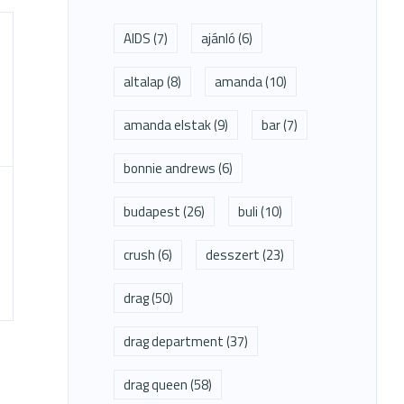
AIDS
(7)
ajánló
(6)
altalap
(8)
amanda
(10)
amanda elstak
(9)
bar
(7)
bonnie andrews
(6)
budapest
(26)
buli
(10)
crush
(6)
desszert
(23)
drag
(50)
drag department
(37)
drag queen
(58)