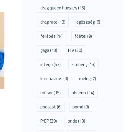
drag queen hungary
(15)
drag race
(13)
egészség
(6)
fellépés
(14)
főétel
(9)
gaga
(13)
HIV
(30)
interjú
(53)
kimberly
(13)
koronavírus
(9)
meleg
(7)
műsor
(15)
phoenix
(14)
podcast
(6)
pornó
(8)
PrEP
(29)
pride
(13)