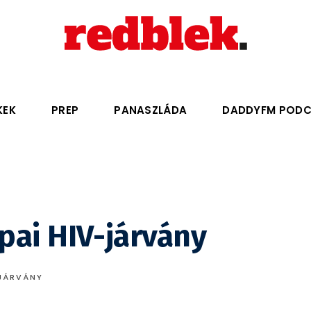
KEK
PREP
PANASZLÁDA
DADDYFM POD
pai HIV-járvány
JÁRVÁNY