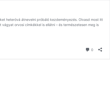
ket heteróvá átnevelni próbáló kezdeményezés. Olvasd most itt
 vágyat orvosi címkékkel is ellátni – és természetesen meg is
hozzászól
0