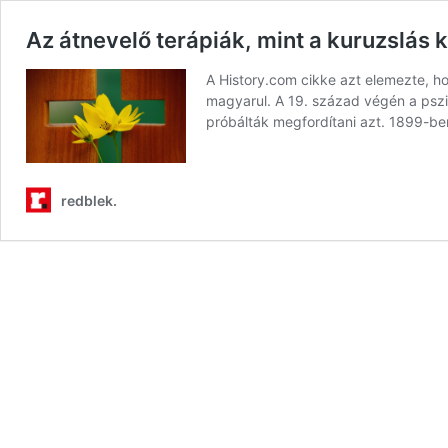
Az átnevelő terápiák, mint a kuruzslás 
A History.com cikke azt elemezte, h
magyarul. A 19. század végén a pszic
próbálták megfordítani azt. 1899-b
redblek.