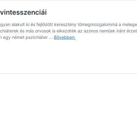
kvintesszenciái
ogyan alakult ki és fejlődött keresztény tömegmozgalommá a melege
hiáterek és más orvosok is elkezdték az azonos neműek iránt érzett
Az
en egy német pszichiáter …
Bővebben:
átnevelő
terápiák,
mint
a
kuruzslás
kvintesszenciái