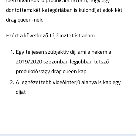
Idén olyan sok jó produkciót láttam, hogy úgy
döntöttem: két kategóriában is különdíjat adok két
drag queen-nek.
Ezért a következő tájékoztatást adom:
Egy teljesen szubjektív díj, ami a nekem a
2019/2020 szezonban legjobban tetsző
produkció vagy drag queen kap.
A legnézettebb videóinterjú alanya is kap egy
díjat