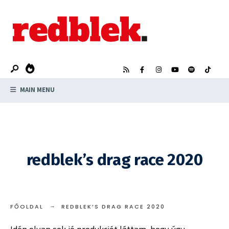
Search
Skip
for:
to
content
MAIN MENU
redblek’s drag race 2020
FŐOLDAL
REDBLEK’S DRAG RACE 2020