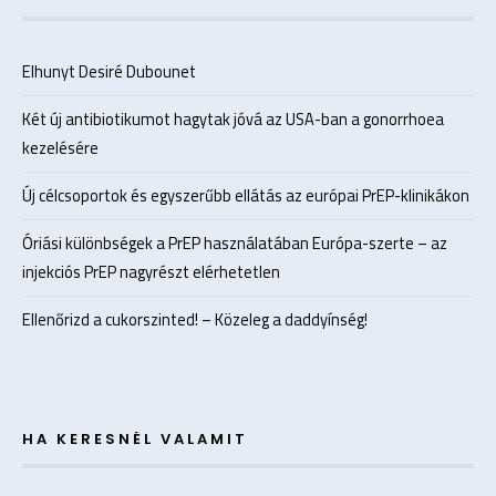
Elhunyt Desiré Dubounet
Két új antibiotikumot hagytak jóvá az USA-ban a gonorrhoea
kezelésére
Új célcsoportok és egyszerűbb ellátás az európai PrEP-klinikákon
Óriási különbségek a PrEP használatában Európa-szerte – az
injekciós PrEP nagyrészt elérhetetlen
Ellenőrizd a cukorszinted! – Közeleg a daddyínség!
HA KERESNÉL VALAMIT