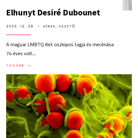
Elhunyt Desiré Dubounet
2025. 12. 28.
•
HÍREK
,
VEZETŐ
A magyar LMBTQ élet oszlopos tagja és mecénása
74 éves volt.
...
→
TOVÁBB
2025. 12. 23.
•
HÍREK
,
PREP
,
VEZETŐ
Új célcsoportok és egyszerűbb