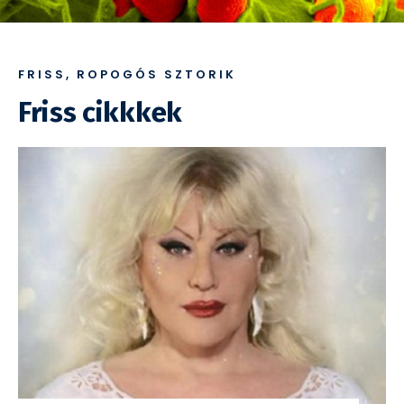
FRISS, ROPOGÓS SZTORIK
Friss cikkkek
2025. 12. 24.
•
HÍREK
,
VEZETŐ
Két új antibiotikumot hagytak
jóvá az USA-ban a gonorrhoea
kezelésére