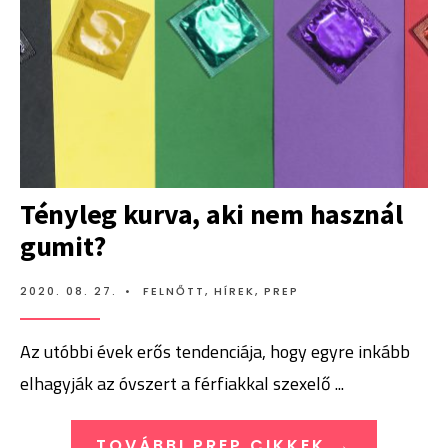
Tényleg kurva, aki nem használ
gumit?
2020. 08. 27.
•
FELNŐTT
,
HÍREK
,
PREP
Az utóbbi évek erős tendenciája, hogy egyre inkább
elhagyják az óvszert a férfiakkal szexelő
...
TOVÁBBI PREP CIKKEK →