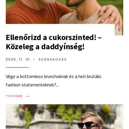
Ellenőrizd a cukorszinted! –
Közeleg a daddyínség!
2025. 11. 10.
•
SZÓRAKOZÁS
Vége a bottomless brunchoknak és a heti brutális
fashion statementeknek?
...
→
TOVÁBB