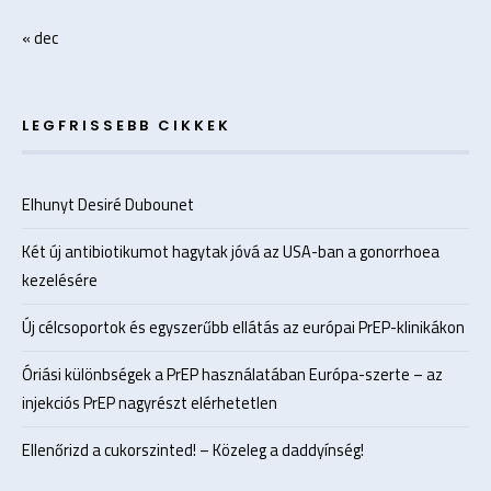
« dec
LEGFRISSEBB CIKKEK
Elhunyt Desiré Dubounet
Két új antibiotikumot hagytak jóvá az USA-ban a gonorrhoea
kezelésére
Új célcsoportok és egyszerűbb ellátás az európai PrEP-klinikákon
Óriási különbségek a PrEP használatában Európa-szerte – az
injekciós PrEP nagyrészt elérhetetlen
Ellenőrizd a cukorszinted! – Közeleg a daddyínség!