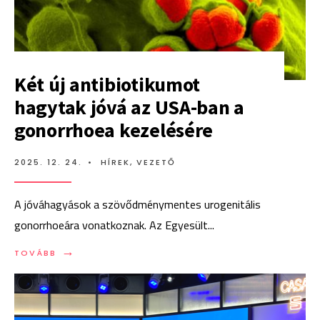
ellátás az európai PrEP-
klinikákon
Két új antibiotikumot
hagytak jóvá az USA-ban a
gonorrhoea kezelésére
2025. 12. 24.
•
HÍREK
,
VEZETŐ
A jóváhagyások a szövődménymentes urogenitális
gonorrhoeára vonatkoznak. Az Egyesült
...
→
TOVÁBB