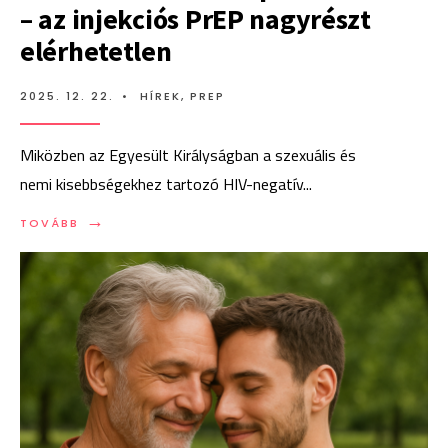
– az injekciós PrEP nagyrészt
elérhetetlen
2025. 12. 22.
•
HÍREK
,
PREP
Miközben az Egyesült Királyságban a szexuális és
nemi kisebbségekhez tartozó HIV-negatív
...
→
TOVÁBB