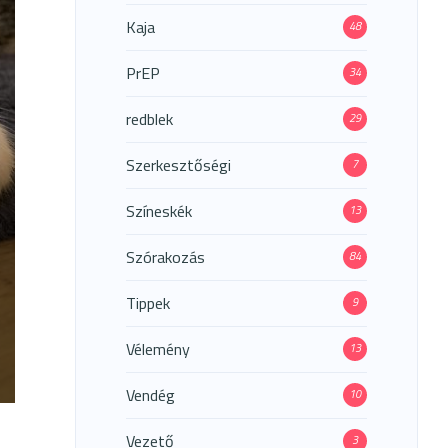
Kaja
48
PrEP
34
redblek
29
Szerkesztőségi
7
Színeskék
13
Szórakozás
84
Tippek
9
Vélemény
13
S
ZI
Vendég
10
Vezető
3