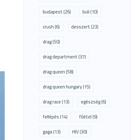
budapest
(26)
buli
(10)
crush
(6)
desszert
(23)
drag
(50)
drag department
(37)
drag queen
(58)
drag queen hungary
(15)
drag race
(13)
egészség
(6)
fellépés
(14)
főétel
(9)
gaga
(13)
HIV
(30)