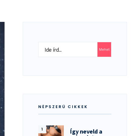
Search
Mehet
for:
NÉPSZERŰ CIKKEK
Így neveld a