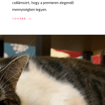
csillámsört, hogy a premieren elegendő
mennyiségben legyen.
→
TOVÁBB:
TOVÁBB
LEPALACKOZTUK
NEKTEK
A
SZIVÁRVÁNYT