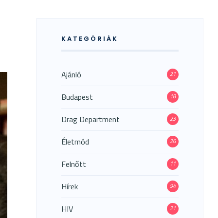
KATEGÓRIÁK
Ajánló
21
Budapest
18
Drag Department
23
Életmód
26
Felnőtt
11
Hírek
94
HIV
21