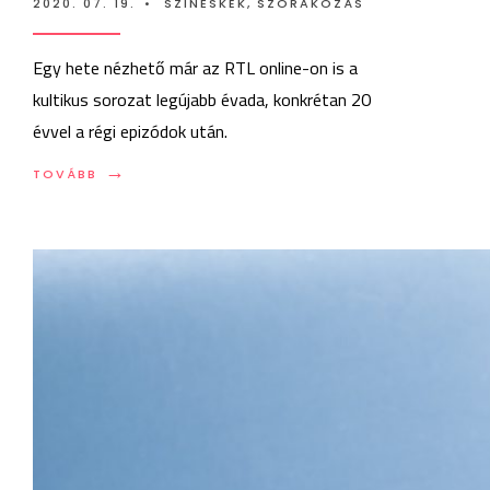
2020. 07. 19.
•
SZÍNESKÉK
,
SZÓRAKOZÁS
Egy hete nézhető már az RTL online-on is a
kultikus sorozat legújabb évada, konkrétan 20
évvel a régi epizódok után.
→
TOVÁBB:
TOVÁBB
VAN
REMÉNY:
MÁR
MENNEK
A
PAULA
ÉS
PAULINA
ÚJ
RÉSZEI