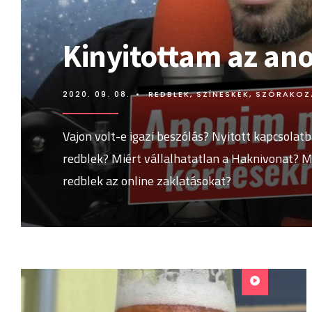
Kinyitottam az an
2020. 09. 08.
•
REDBLEK
,
SZÍNESKÉK
,
SZÓRAKOZ
Vajon volt-e igazi beszólás? Nyitott kapcsolatb
redblek? Miért vállalhatatlan a Haknivonat? M
redblek az online zaklatásokat?