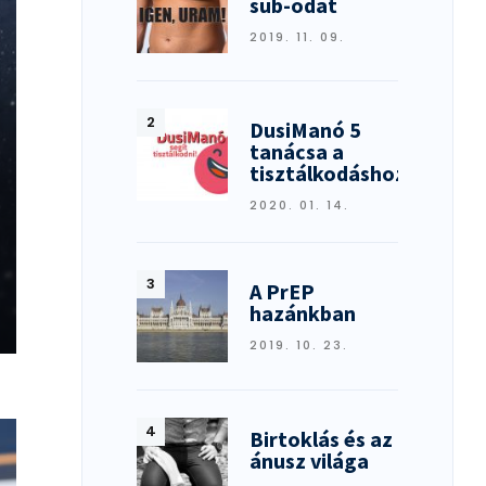
sub-odat
2019. 11. 09.
DusiManó 5
tanácsa a
tisztálkodáshoz
2020. 01. 14.
A PrEP
AM
hazánkban
2019. 10. 23.
DÁT
Birtoklás és az
ánusz világa