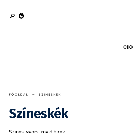
Search
Skip
for:
to
content
CIK
FŐOLDAL
SZÍNESKÉK
Színeskék
Színes, gyors, rövid hírek.