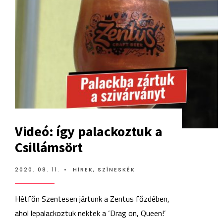
Videó: így palackoztuk a
Csillámsört
2020. 08. 11.
•
HÍREK
,
SZÍNESKÉK
Hétfőn Szentesen jártunk a Zentus főzdében,
ahol lepalackoztuk nektek a ‘Drag on, Queen!’