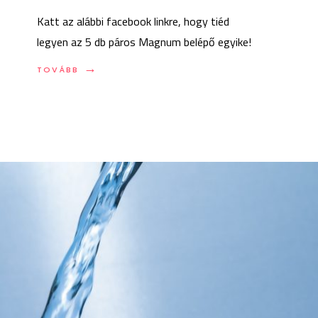
Katt az alábbi facebook linkre, hogy tiéd
legyen az 5 db páros Magnum belépő egyike!
→
TOVÁBB:
TOVÁBB
JÁTÉK
PÁROS
MAGNUM-
BELÉPŐKÉRT!