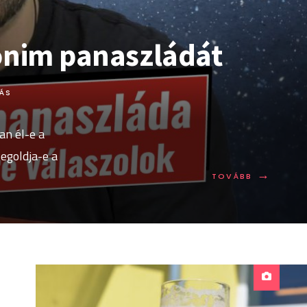
onim panaszládát
ÁS
an él-e a
egoldja-e a
→
TOVÁBB:
TOVÁBB
KINYITOTT
AZ
ANONIM
PANASZLÁ