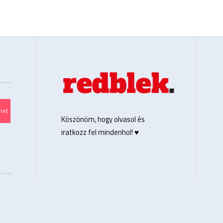
T
het
Köszönöm, hogy olvasol és
iratkozz fel mindenhol! ♥️