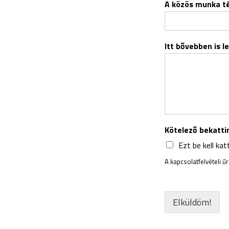
A közös munka t
Itt bővebben is l
Kötelező bekatt
Ezt be kell ka
A kapcsolatfelvételi ű
Elküldöm!