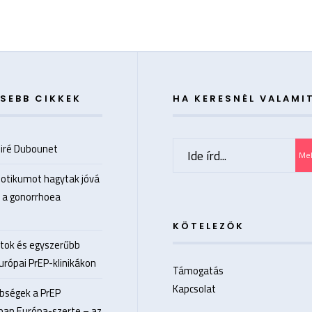
SEBB CIKKEK
HA KERESNÉL VALAMI
Search
siré Dubounet
Me
for:
biotikumot hagytak jóvá
 a gonorrhoea
KÖTELEZŐK
rtok és egyszerűbb
európai PrEP-klinikákon
Támogatás
Kapcsolat
nbségek a PrEP
ban Európa-szerte – az