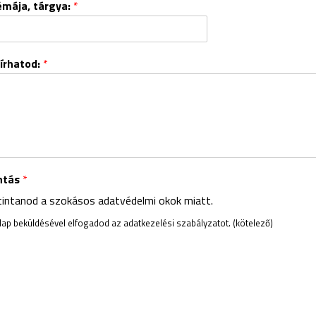
émája, tárgya:
*
eírhatod:
*
intás
*
ttintanod a szokásos adatvédelmi okok miatt.
rlap beküldésével elfogadod az adatkezelési szabályzatot. (kötelező)