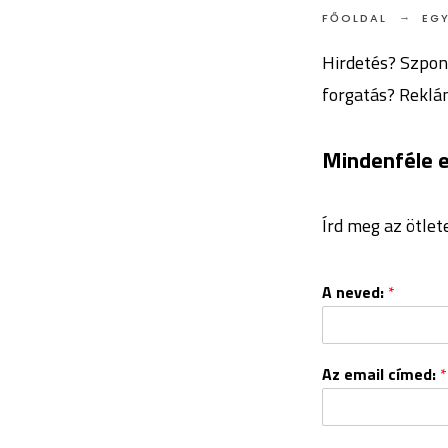
FŐOLDAL
EG
Hirdetés? Szponz
forgatás? Reklá
Mindenféle e
Írd meg az ötlet
A neved:
*
Az email címed:
*