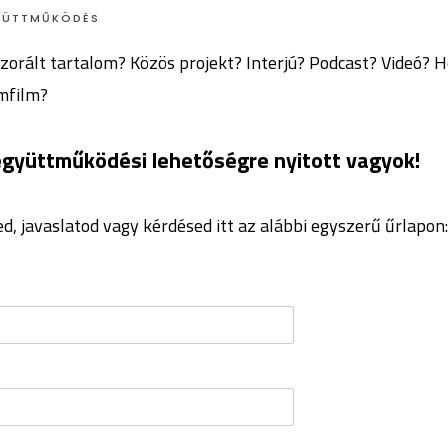
YÜTTMŰKÖDÉS
orált tartalom? Közös projekt? Interjú? Podcast? Videó? H
mfilm?
gyüttműködési lehetőségre nyitott vagyok!
ed, javaslatod vagy kérdésed itt az alábbi egyszerű űrlapon: