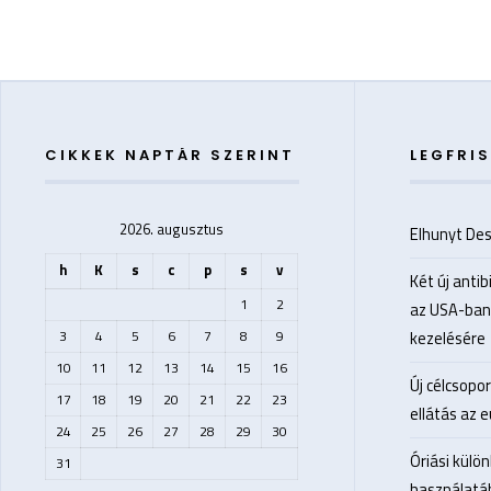
CIKKEK NAPTÁR SZERINT
LEGFRIS
2026. augusztus
Elhunyt De
h
K
s
c
p
s
v
Két új anti
1
2
az USA-ban
3
4
5
6
7
8
9
kezelésére
10
11
12
13
14
15
16
Új célcsopo
17
18
19
20
21
22
23
ellátás az 
24
25
26
27
28
29
30
Óriási külö
31
használatá