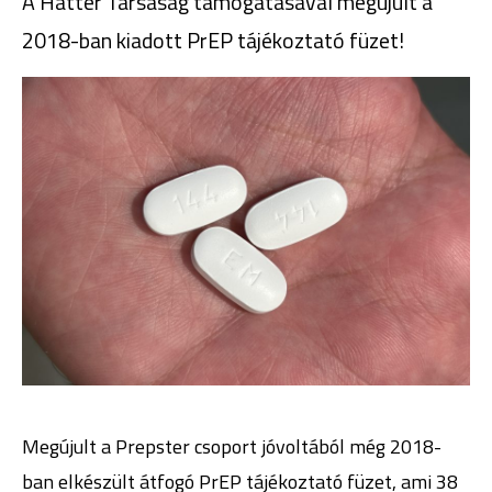
A Háttér Társaság támogatásával megújult a
2018-ban kiadott PrEP tájékoztató füzet!
Megújult a Prepster csoport jóvoltából még 2018-
ban elkészült átfogó PrEP tájékoztató füzet, ami 38