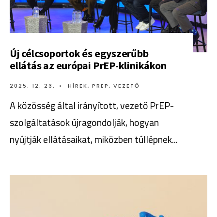
Új célcsoportok és egyszerűbb
ellátás az európai PrEP-klinikákon
2025. 12. 23.
•
HÍREK
,
PREP
,
VEZETŐ
A közösség által irányított, vezető PrEP-
szolgáltatások újragondolják, hogyan
nyújtják ellátásaikat, miközben túllépnek
...