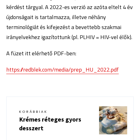
kérdést tárgyal. A 2022-es verzió az azóta eltelt 4 év
újdonságait is tartalmazza, illetve néhány
terminológiát és kifejezést a bevettebb szakmai
irányelvekhez igazítottunk (pl. PLHIV = HIV-vel élők).
A füzet itt elérhető PDF-ben:
https://redblek.com/media/prep_HU_2022.pdf
KORÁBBIAK
Krémes réteges gyors
desszert