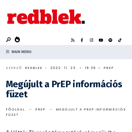
Search
Skip
for:
to
content
MAIN MENU
SZERZŐ:
REDBLEK
•
2022. 11. 23.
•
18:36
•
PREP
Megújult a PrEP információs
füzet
FŐOLDAL
PREP
MEGÚJULT A PREP INFORMÁCIÓS
FÜZET