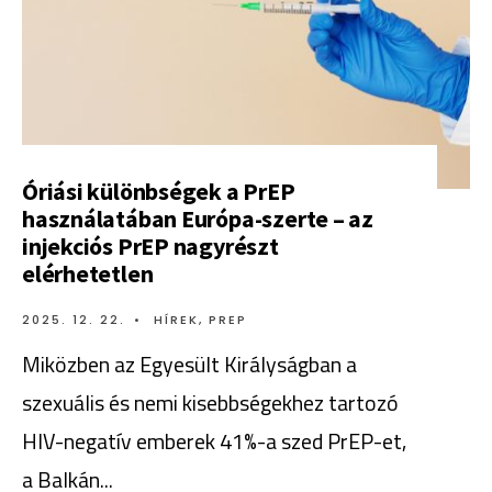
Óriási különbségek a PrEP
használatában Európa-szerte – az
injekciós PrEP nagyrészt
elérhetetlen
2025. 12. 22.
•
HÍREK
,
PREP
Miközben az Egyesült Királyságban a
szexuális és nemi kisebbségekhez tartozó
HIV-negatív emberek 41%-a szed PrEP-et,
a Balkán
...