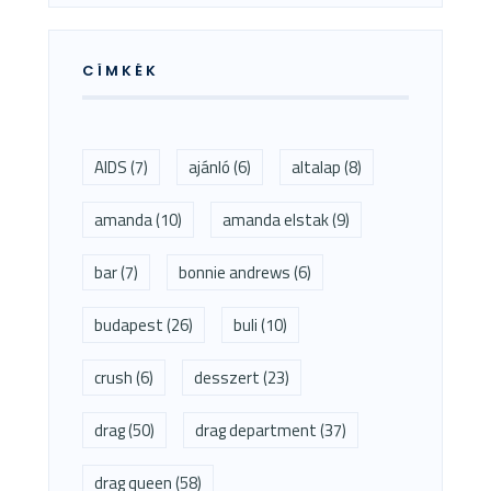
CÍMKÉK
AIDS
(7)
ajánló
(6)
altalap
(8)
amanda
(10)
amanda elstak
(9)
bar
(7)
bonnie andrews
(6)
budapest
(26)
buli
(10)
crush
(6)
desszert
(23)
drag
(50)
drag department
(37)
drag queen
(58)