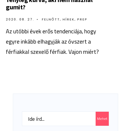
gumit?
2020. 08. 27.
•
FELNŐTT
,
HÍREK
,
PREP
Az utóbbi évek erős tendenciája, hogy
egyre inkább elhagyják az óvszert a
férfiakkal szexelő férfiak. Vajon miért?
Search
Mehet
for: