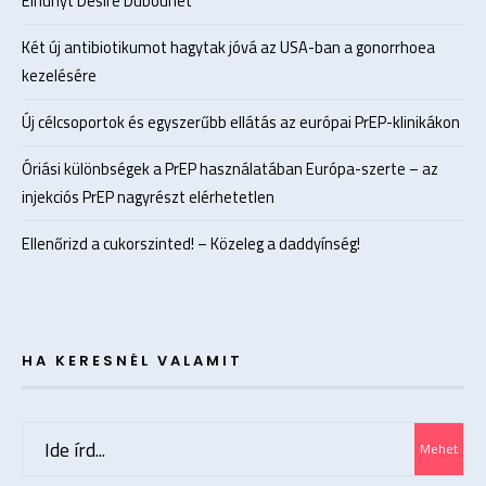
Elhunyt Desiré Dubounet
Két új antibiotikumot hagytak jóvá az USA-ban a gonorrhoea
kezelésére
Új célcsoportok és egyszerűbb ellátás az európai PrEP-klinikákon
Óriási különbségek a PrEP használatában Európa-szerte – az
injekciós PrEP nagyrészt elérhetetlen
Ellenőrizd a cukorszinted! – Közeleg a daddyínség!
HA KERESNÉL VALAMIT
Search
Mehet
for: