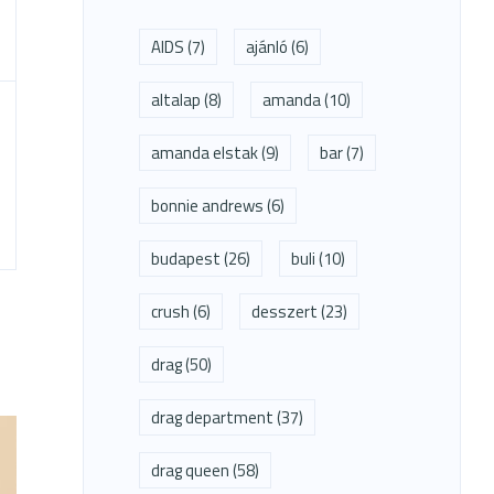
AIDS
(7)
ajánló
(6)
altalap
(8)
amanda
(10)
amanda elstak
(9)
bar
(7)
bonnie andrews
(6)
budapest
(26)
buli
(10)
crush
(6)
desszert
(23)
drag
(50)
drag department
(37)
drag queen
(58)