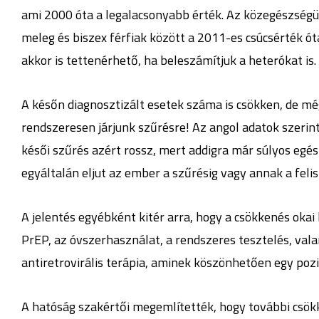
ami 2000 óta a legalacsonyabb érték. Az közegészségüg
meleg és biszex férfiak között a 2011-es csúcsérték ó
akkor is tettenérhető, ha beleszámítjuk a heterókat is.
A későn diagnosztizált esetek száma is csökken, de mé
rendszeresen járjunk szűrésre! Az angol adatok szerint
késői szűrés azért rossz, mert addigra már súlyos egé
egyáltalán eljut az ember a szűrésig vagy annak a feli
A jelentés egyébként kitér arra, hogy a csökkenés okai
PrEP, az óvszerhasználat, a rendszeres tesztelés, val
antiretrovirális terápia, aminek köszönhetően egy poz
A hatóság szakértői megemlítették, hogy további csökk