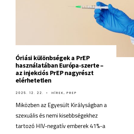
Óriási különbségek a PrEP
használatában Európa-szerte –
az injekciós PrEP nagyrészt
elérhetetlen
2025. 12. 22.
•
HÍREK
,
PREP
Miközben az Egyesült Királyságban a
szexuális és nemi kisebbségekhez
tartozó HIV-negatív emberek 41%-a