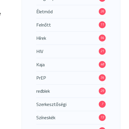
Életmód
26
e
Felnőtt
11
Hírek
94
HIV
21
Kaja
48
PrEP
34
redblek
29
Szerkesztőségi
7
Színeskék
13