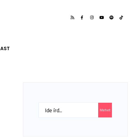
CAST
Search
Mehet
for: