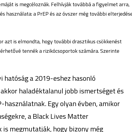
lémáját is megcéloznák. Felhívják továbbá a figyelmet arra,
és használata: a PrEP és az óvszer még további elterjedés
or azt is elmondta, hogy további drasztikus csökkenést
lérhetővé tennék a rizikócsoportok számára. Szerinte
yi hatóság a 2019-eshez hasonló
, akkor haladéktalanul jobb ismertséget és
EP-használatnak. Egy olyan évben, amikor
nségekre, a Black Lives Matter
k is megmutatják, hogy bizony még