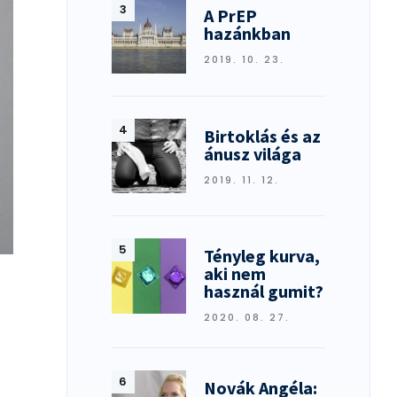
A PrEP
hazánkban
2019. 10. 23.
Birtoklás és az
ánusz világa
2019. 11. 12.
Tényleg kurva,
aki nem
használ gumit?
2020. 08. 27.
Novák Angéla: