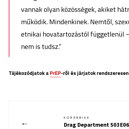
vannak olyan közösségek, akiket hátr
működik. Mindenkinek. Nemtől, szexuál
etnikai hovatartozástól függetlenül 
nem is tudsz.”
Tájékozódjatok a
PrEP
-ről és járjatok rendszeresen
KORÁBBIAK
←
Drag Department S03E06