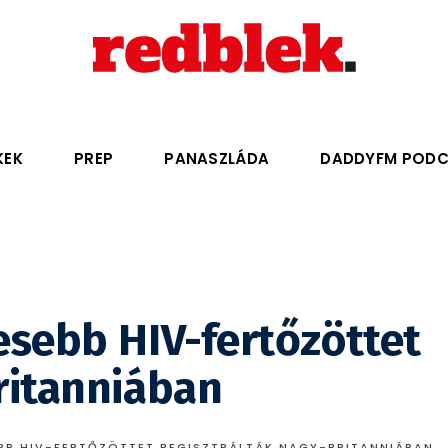
KEK
PREP
PANASZLÁDA
DADDYFM POD
esebb HIV-fertőzöttet
ritanniában
EBB HIV-FERTŐZÖTTET REGISZTRÁLTÁK NAGY-BRITANNIÁBAN