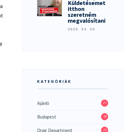
Küldetésemet
 a
itthon
szeretném
nt
megvalósítani
2020. 04. 20.
gy
KATEGÓRIÁK
Ajánló
21
Budapest
18
Drag Department
23