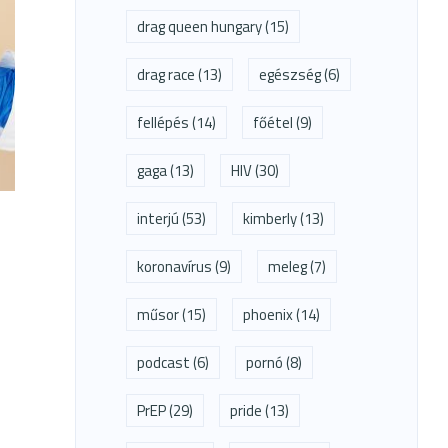
drag queen hungary
(15)
drag race
(13)
egészség
(6)
fellépés
(14)
főétel
(9)
gaga
(13)
HIV
(30)
interjú
(53)
kimberly
(13)
koronavírus
(9)
meleg
(7)
műsor
(15)
phoenix
(14)
podcast
(6)
pornó
(8)
PrEP
(29)
pride
(13)