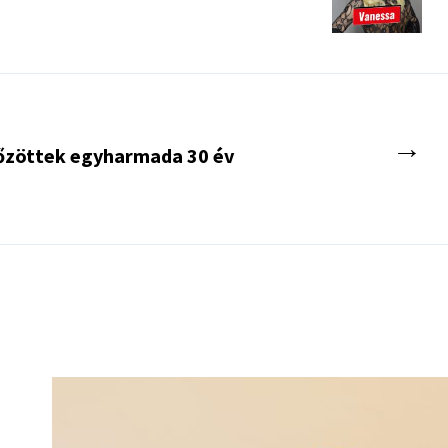
→
tőzöttek egyharmada 30 év