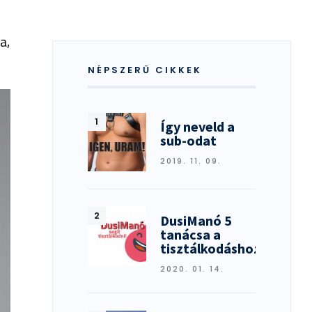
a,
NÉPSZERŰ CIKKEK
Így neveld a
sub-odat
2019. 11. 09.
DusiManó 5
tanácsa a
tisztálkodáshoz
2020. 01. 14.