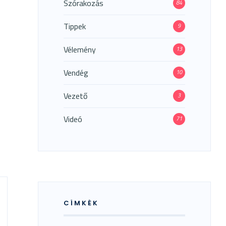
Szórakozás
84
Tippek
9
Vélemény
13
Vendég
10
Vezető
3
Videó
71
CÍMKÉK