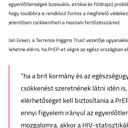
egyenlőtlenségek (szexuális, etnikai és földrajzi) prob
hogy továbbra is rendkívül fontos a megfelelő védekez
jelentősen csökkentheti a mostani fertőzésszámot.
Ian Green, a Terrence Higgins Trust vezetője ugyanakk
lehetne elérni, ha PrEP-et végre az egész országban e
“ha a brit kormány és az egészségüg
csökkenést szeretnének látni idén is
elérhetőséget kell biztosítania a Pr
ennyi figyelem irányul az egyenlőtle
mozgalomra, akkor a HIV-statisztiká