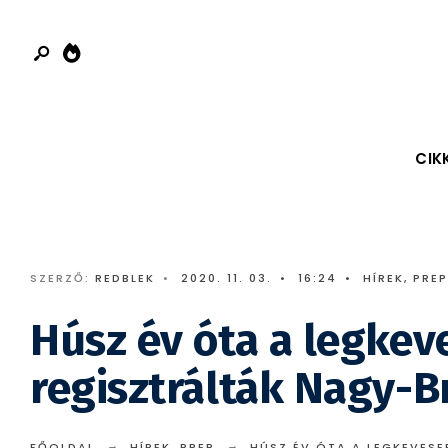
Search
Skip
for:
to
content
CIK
SZERZŐ:
REDBLEK
•
2020. 11. 03.
•
16:24
•
HÍREK
,
PREP
Húsz év óta a legkev
regisztrálták Nagy-B
FŐOLDAL
HÍREK
,
PREP
HÚSZ ÉV ÓTA A LEGKEVES