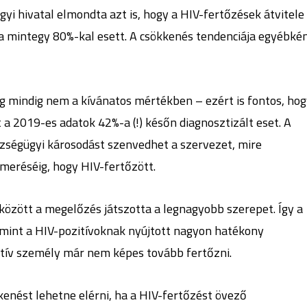
yi hivatal elmondta azt is, hogy a HIV-fertőzések átvitele
ta mintegy 80%-kal esett. A csökkenés tendenciája egyébké
g mindig nem a kívánatos mértékben – ezért is fontos, ho
 a 2019-es adatok 42%-a (!) későn diagnosztizált eset. A
szségügyi károsodást szenvedhet a szervezet, mire
smeréséig, hogy HIV-fertőzött.
 között a megelőzés játszotta a legnagyobb szerepet. Így a
amint a HIV-pozitívoknak nyújtott nagyon hatékony
itív személy már nem képes tovább fertőzni.
enést lehetne elérni, ha a HIV-fertőzést övező