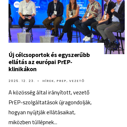
Új célcsoportok és egyszerűbb
ellátás az európai PrEP-
klinikákon
2025. 12. 23.
•
HÍREK
,
PREP
,
VEZETŐ
A közösség által irányított, vezető
PrEP-szolgáltatások újragondolják,
hogyan nyújtják ellátásaikat,
miközben túllépnek
...