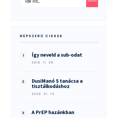
Mehet
for:
NÉPSZERŰ CIKKEK
Így neveld a sub-odat
2019. 11. 09.
DusiManó 5 tanácsa a
tisztálkodáshoz
2020. 01. 14.
A PrEP hazánkban