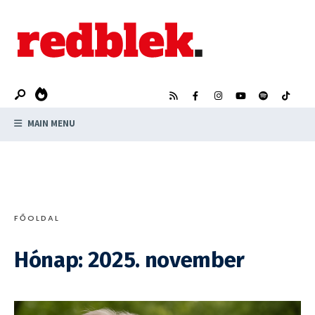
Search
Skip
for:
to
content
MAIN MENU
FŐOLDAL
Hónap:
2025. november