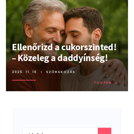
Ellenőrizd a cukorszinted!
– Közeleg a daddyínség!
2025. 11. 10.
•
SZÓRAKOZÁS
→
TOVÁBB:
TOVÁBB
ELLENŐRIZ
A
CUKORSZI
–
KÖZELEG
A
DADDYÍNS
Search