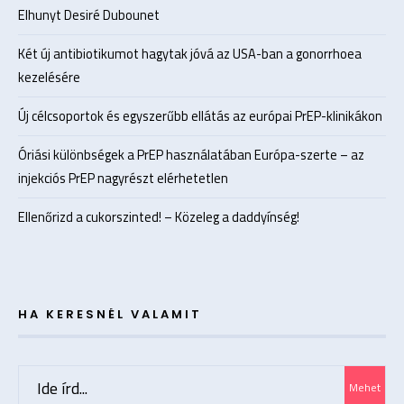
Elhunyt Desiré Dubounet
Két új antibiotikumot hagytak jóvá az USA-ban a gonorrhoea
kezelésére
Új célcsoportok és egyszerűbb ellátás az európai PrEP-klinikákon
Óriási különbségek a PrEP használatában Európa-szerte – az
injekciós PrEP nagyrészt elérhetetlen
Ellenőrizd a cukorszinted! – Közeleg a daddyínség!
HA KERESNÉL VALAMIT
Search
Mehet
for: