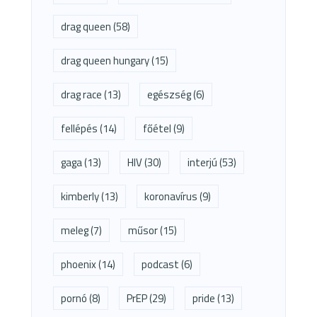
drag queen
(58)
drag queen hungary
(15)
drag race
(13)
egészség
(6)
fellépés
(14)
főétel
(9)
gaga
(13)
HIV
(30)
interjú
(53)
kimberly
(13)
koronavírus
(9)
meleg
(7)
műsor
(15)
phoenix
(14)
podcast
(6)
pornó
(8)
PrEP
(29)
pride
(13)