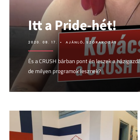
Itt a Pride-hét!
2020. 08. 17.
•
AJÁNLÓ
,
SZÓRAKOZÁS
És a CRUSH bárban pont én leszek a házigazdá
de milyen programok lesznek?