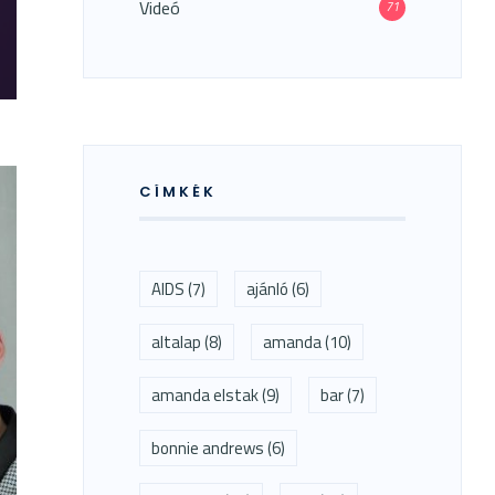
Videó
71
ETEGSÉGEK
CÍMKÉK
AIDS
(7)
ajánló
(6)
altalap
(8)
amanda
(10)
amanda elstak
(9)
bar
(7)
bonnie andrews
(6)