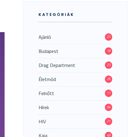
KATEGÓRIÁK
Ajánló
21
Budapest
18
Drag Department
23
Életmód
26
Felnőtt
11
Hírek
94
HIV
21
Kaja
48