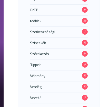
PrEP
34
redblek
29
Szerkesztőségi
7
Színeskék
13
Szórakozás
84
Tippek
9
Vélemény
13
Vendég
10
Vezető
3