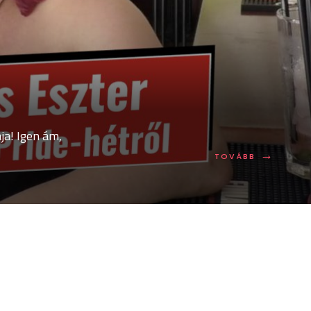
ja! Igen ám,
→
TOVÁBB:
TOVÁBB
ITT
A
PRIDE-
HÉT!