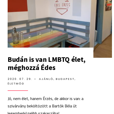
Budán is van LMBTQ élet,
méghozzá Édes
2020. 07. 29.
•
AJÁNLÓ
,
BUDAPEST
,
ÉLETMÓD
Jó, nem élet, hanem Érzés, de akkor is van: a
szivárvány beköltözött a Bartók Béla út
legemberközelibb szakaszába!