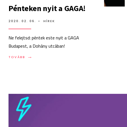
Pénteken nyit a GAGA!
2020. 02. 06.
•
HÍREK
Ne felejtsd: péntek este nyit a GAGA
Budapest, a Dohány utcában!
→
TOVÁBB:
TOVÁBB
PÉNTEKEN
NYIT
A
GAGA!