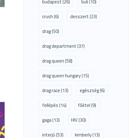
budapest
(26)
buli
(10)
crush
(6)
desszert
(23)
drag
(50)
drag department
(37)
drag queen
(58)
drag queen hungary
(15)
drag race
(13)
egészség
(6)
fellépés
(14)
főétel
(9)
gaga
(13)
HIV
(30)
interjú
(53)
kimberly
(13)