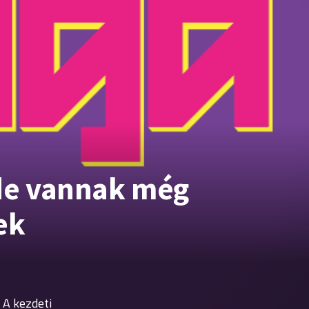
de vannak még
ek
 A kezdeti