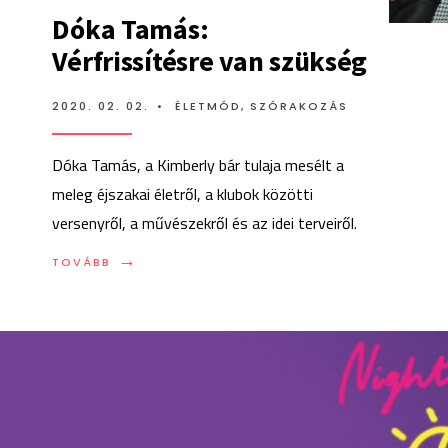
Dóka Tamás:
Vérfrissítésre van szükség
2020. 02. 02.
•
ÉLETMÓD
,
SZÓRAKOZÁS
Dóka Tamás, a Kimberly bár tulaja mesélt a
meleg éjszakai életről, a klubok közötti
versenyről, a művészekről és az idei terveiről.
→
TOVÁBB:
TOVÁBB
DÓKA
TAMÁS:
VÉRFRISSÍTÉSRE
VAN
SZÜKSÉG