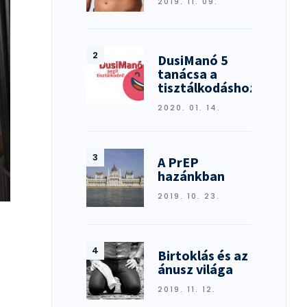
2019. 11. 09.
DusiManó 5
tanácsa a
tisztálkodáshoz
2020. 01. 14.
A PrEP
hazánkban
2019. 10. 23.
Birtoklás és az
ánusz világa
2019. 11. 12.