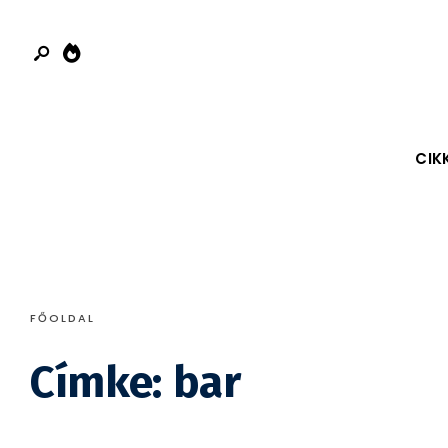
Search
Skip
for:
to
content
CIK
FŐOLDAL
Címke:
bar