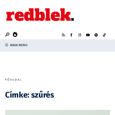
Search
Skip
for:
to
content
MAIN MENU
FŐOLDAL
Címke:
szűrés