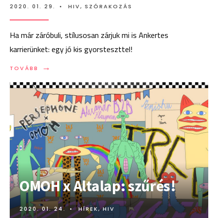
2020. 01. 29.
•
HIV
,
SZÓRAKOZÁS
Ha már záróbuli, stílusosan zárjuk mi is Ankertes
karrierünket: egy jó kis gyorsteszttel!
→
TOVÁBB:
TOVÁBB
ANKERT
ZÁRÓBULI
SZŰRÉS
OMOH x Altalap: szűrés!
2020. 01. 24.
•
HÍREK
,
HIV