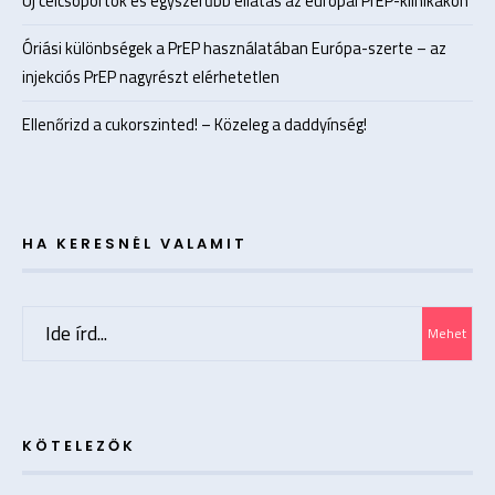
Új célcsoportok és egyszerűbb ellátás az európai PrEP-klinikákon
Óriási különbségek a PrEP használatában Európa-szerte – az
injekciós PrEP nagyrészt elérhetetlen
Ellenőrizd a cukorszinted! – Közeleg a daddyínség!
HA KERESNÉL VALAMIT
Search
Mehet
for:
KÖTELEZŐK