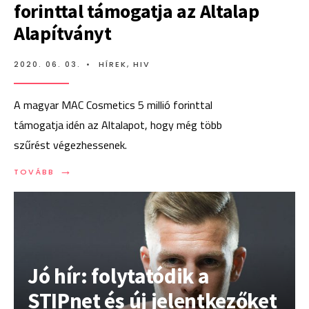
forinttal támogatja az Altalap
Alapítványt
2020. 06. 03.
•
HÍREK
,
HIV
A magyar MAC Cosmetics 5 millió forinttal
támogatja idén az Altalapot, hogy még több
szűrést végezhessenek.
→
TOVÁBB:
TOVÁBB
A
MAC
COSMETICS
5
MILLIÓ
FORINTTAL
TÁMOGATJA
Jó hír: folytatódik a
AZ
ALTALAP
STIPnet és új jelentkezőket
ALAPÍTVÁNYT