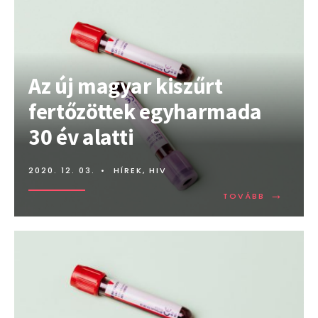
Az új magyar kiszűrt
fertőzöttek egyharmada
30 év alatti
2020. 12. 03.
•
HÍREK
,
HIV
→
TOVÁBB:
TOVÁBB
AZ
ÚJ
MAGYAR
KISZŰRT
FERTŐZÖT
EGYHARM
30
ÉV
ALATTI