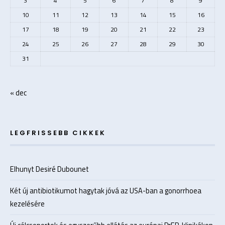
3
4
5
6
7
8
9
10
11
12
13
14
15
16
17
18
19
20
21
22
23
24
25
26
27
28
29
30
31
« dec
LEGFRISSEBB CIKKEK
Elhunyt Desiré Dubounet
Két új antibiotikumot hagytak jóvá az USA-ban a gonorrhoea
kezelésére