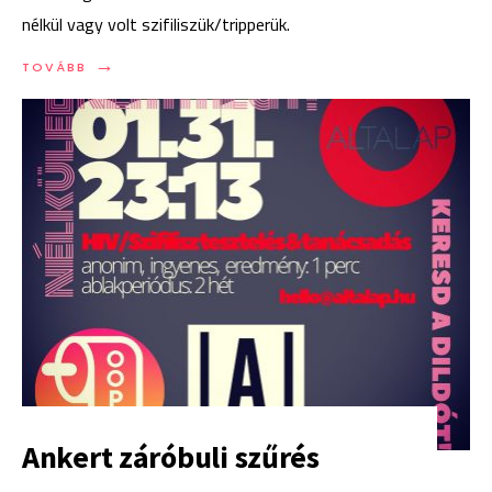
nélkül vagy volt szifiliszük/tripperük.
→
TOVÁBB:
TOVÁBB
VAN
MÉG
HELY
A
STIPNET
KUTATÁSBAN!
Ankert záróbuli szűrés