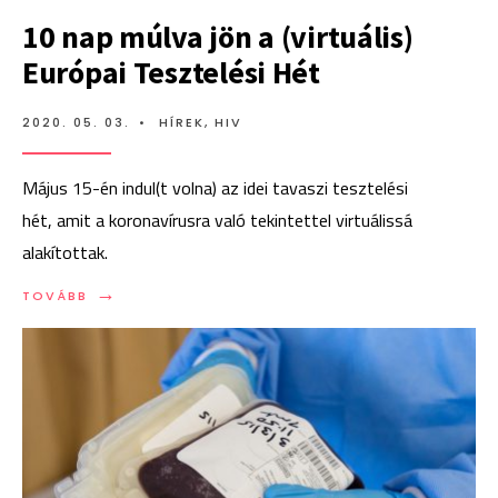
10 nap múlva jön a (virtuális)
Európai Tesztelési Hét
2020. 05. 03.
•
HÍREK
,
HIV
Május 15-én indul(t volna) az idei tavaszi tesztelési
hét, amit a koronavírusra való tekintettel virtuálissá
alakítottak.
→
TOVÁBB:
TOVÁBB
10
NAP
MÚLVA
JÖN
A
(VIRTUÁLIS)
EURÓPAI
TESZTELÉSI
HÉT