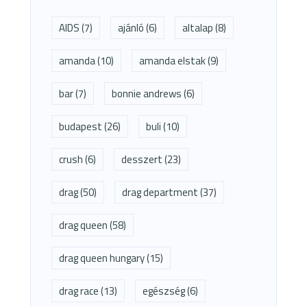
AIDS
(7)
ajánló
(6)
altalap
(8)
amanda
(10)
amanda elstak
(9)
bar
(7)
bonnie andrews
(6)
budapest
(26)
buli
(10)
crush
(6)
desszert
(23)
drag
(50)
drag department
(37)
drag queen
(58)
drag queen hungary
(15)
drag race
(13)
egészség
(6)