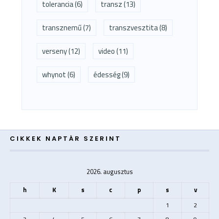
tolerancia
(6)
transz
(13)
transznemű
(7)
transzvesztita
(8)
verseny
(12)
video
(11)
whynot
(6)
édesség
(9)
CIKKEK NAPTÁR SZERINT
2026. augusztus
h
K
s
c
p
s
v
1
2