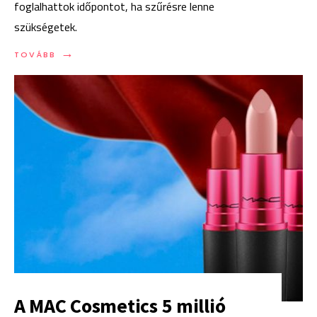
foglalhattok időpontot, ha szűrésre lenne
szükségetek.
→
TOVÁBB:
TOVÁBB
MÁR
VÁLASZTANI
IS
LEHET:
ÚJ
PREP-
SZŰRŐPONT
A
BUDAPESTI
PALETTÁN
A MAC Cosmetics 5 millió