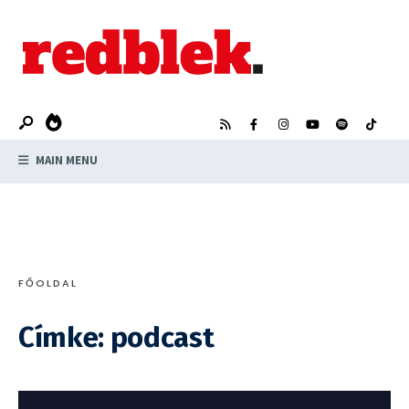
Search
Skip
for:
to
content
MAIN MENU
FŐOLDAL
Címke:
podcast