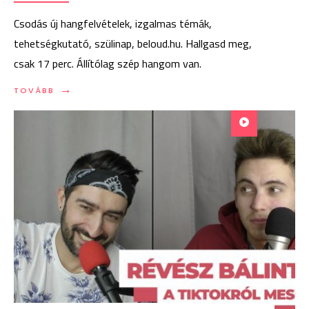
Csodás új hangfelvételek, izgalmas témák,
tehetségkutató, szülinap, beloud.hu. Hallgasd meg,
csak 17 perc. Állítólag szép hangom van.
→
TOVÁBB:
TOVÁBB
VISSZATÉRÉS:
A
BESZÉDHIBÁS
REDBLEK
ISMÉT
BESZÉL!