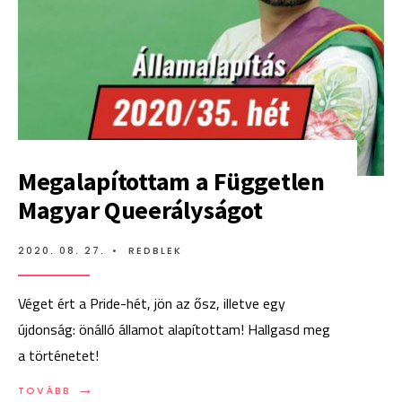
Megalapítottam a Független
Magyar Queerályságot
2020. 08. 27.
•
REDBLEK
Véget ért a Pride-hét, jön az ősz, illetve egy
újdonság: önálló államot alapítottam! Hallgasd meg
a történetet!
→
TOVÁBB:
TOVÁBB