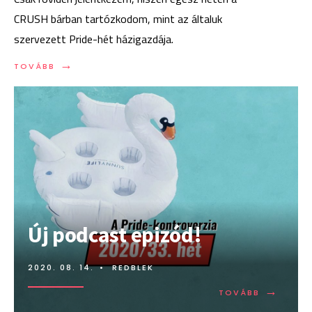
CRUSH bárban tartózkodom, mint az általuk
szervezett Pride-hét házigazdája.
→
TOVÁBB:
TOVÁBB
HETI
PRIDE-
AJÁNLÓ
Új podcast epizód!
2020. 08. 14.
•
REDBLEK
→
TOVÁBB:
TOVÁBB
ÚJ