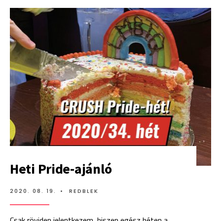
MEGALAPÍTOTTAM
A
FÜGGETLEN
MAGYAR
QUEERÁLYSÁGOT
Heti Pride-ajánló
2020. 08. 19.
•
REDBLEK
Csak röviden jelentkezem, hiszen egész héten a