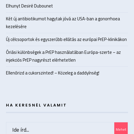
Elhunyt Desiré Dubounet
Két új antibiotikumot hagytak jóvá az USA-ban a gonorrhoea
kezelésére
Új célcsoportok és egyszerűbb ellátás az európai PrEP-klinikákon
Óriási különbségek a PrEP használatában Európa-szerte – az
injekciós PrEP nagyrészt elérhetetlen
Ellenőrizd a cukorszinted! – Közeleg a daddyínség!
HA KERESNÉL VALAMIT
Search
Mehet
for: