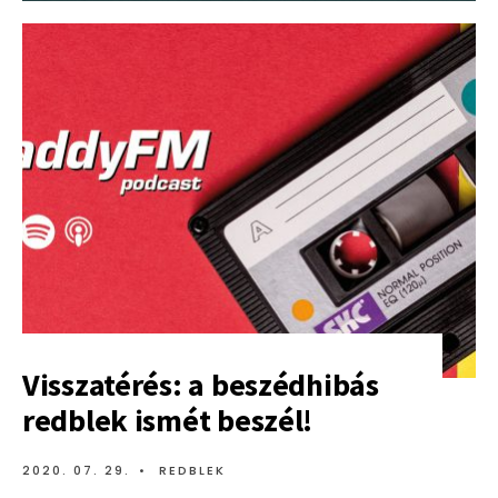
PODCAST
EPIZÓD!
Visszatérés: a beszédhibás
redblek ismét beszél!
2020. 07. 29.
•
REDBLEK