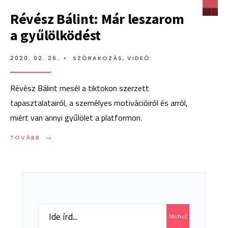
Révész Bálint: Már leszarom
a gyűlölködést
2020. 02. 26.
•
SZÓRAKOZÁS
,
VIDEÓ
Révész Bálint mesél a tiktokon szerzett
tapasztalatairól, a személyes motivációiról és arról,
miért van annyi gyűlölet a platformon.
→
TOVÁBB:
TOVÁBB
RÉVÉSZ
BÁLINT:
MÁR
LESZAROM
A
GYŰLÖLKÖDÉST
Search
Mehet
for: