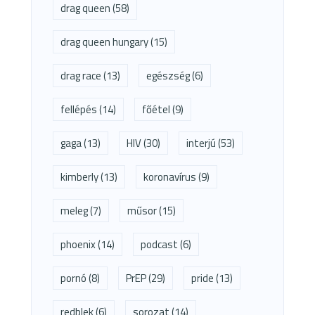
drag queen
(58)
drag queen hungary
(15)
drag race
(13)
egészség
(6)
fellépés
(14)
főétel
(9)
gaga
(13)
HIV
(30)
interjú
(53)
kimberly
(13)
koronavírus
(9)
meleg
(7)
műsor
(15)
phoenix
(14)
podcast
(6)
pornó
(8)
PrEP
(29)
pride
(13)
redblek
(6)
sorozat
(14)