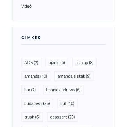
Videó
CÍMKÉK
AIDS
(7)
ajánló
(6)
altalap
(8)
amanda
(10)
amanda elstak
(9)
bar
(7)
bonnie andrews
(6)
budapest
(26)
buli
(10)
crush
(6)
desszert
(23)