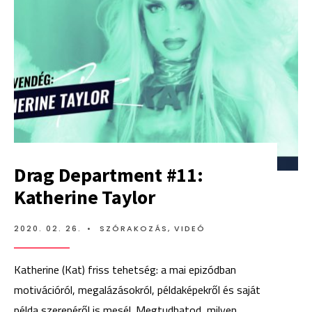
Drag Department #11:
Katherine Taylor
2020. 02. 26.
•
SZÓRAKOZÁS
,
VIDEÓ
Katherine (Kat) friss tehetség: a mai epizódban
motivációról, megalázásokról, példaképekről és saját
példa szerepéről is mesél. Megtudhatod, milyen