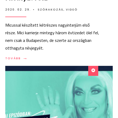
2020. 02. 29.
•
SZÓRAKOZÁS
,
VIDEÓ
Micussal készített kétrészes nagyinterjúm első
része. Mici karrierje mintegy három évtizedet ölel fel,
nem csak a Budapesten, de szerte az országban
otthagyta névjegyét.
→
TOVÁBB:
TOVÁBB
DRAG
DEPARTMENT
13:
ANGYAL
MICUS,
1.
RÉSZ