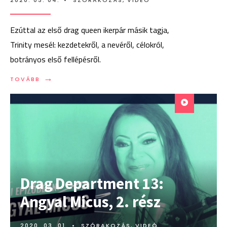
Ezúttal az első drag queen ikerpár másik tagja,
Trinity mesél: kezdetekről, a nevéről, célokról,
botrányos első fellépésről.
→
TOVÁBB:
TOVÁBB
DRAG
DEPARTMENT
14:
TRINITY
BALENCIAGA
Drag Department 13:
Angyal Micus, 2. rész
2020. 03. 01.
•
SZÓRAKOZÁS
,
VIDEÓ