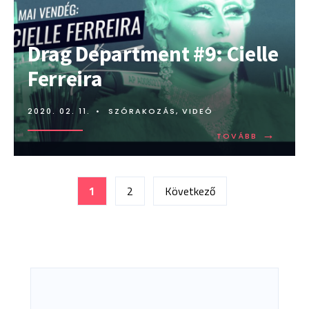
Drag Department #9: Cielle
Ferreira
2020. 02. 11.
•
SZÓRAKOZÁS
,
VIDEÓ
→
TOVÁBB:
TOVÁBB
DRAG
DEPARTME
#9:
Bejegyzések
CIELLE
1
2
Következő
FERREIRA
lapozása