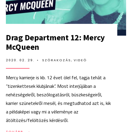
Drag Department 12: Mercy
McQueen
2020. 02. 29.
•
SZÓRAKOZÁS
,
VIDEÓ
Mercy karrierje is kb. 12 évet ölel fel, tagja tehát a
“tizenkettesek klubjának”. Most interjújában a
nehézségekről, beszólogatásról, büszkeségeiről,
karrier szünetekről mesél, és megtudhatod azt is, kik
a példaképei vagy mi a véleménye az
átöltözés/felöltözés kérdésről.
→
TOVÁBB:
TOVÁBB