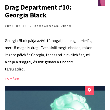
Drag Department #10:
Georgia Black
2020. 02. 16.
•
SZÓRAKOZÁS
,
VIDEÓ
Georgia Black párja azért támogatja a drag karrierjét,
mert ő maga is drag! Ezen kívül megtudhatod, mikor
kezdte pályáját Georgia, tapasztal-e rivalizálást, mi
a célja a draggel, és mit gondol a Phoenix
társulatáról.
→
TOVÁBB:
TOVÁBB
DRAG
DEPARTMENT
#10:
GEORGIA
BLACK