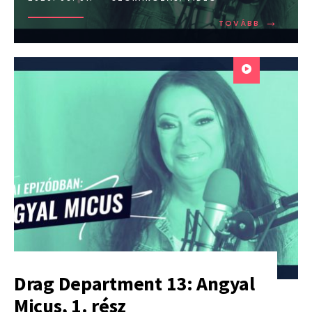
→
TOVÁBB:
TOVÁBB
DRAG
DEPARTME
13:
ANGYAL
MICUS,
2.
RÉSZ
Drag Department 13: Angyal
Micus, 1. rész