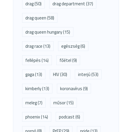
drag
(50)
drag department
(37)
drag queen
(58)
drag queen hungary
(15)
drag race
(13)
egészség
(6)
fellépés
(14)
főétel
(9)
gaga
(13)
HIV
(30)
interjú
(53)
kimberly
(13)
koronavírus
(9)
meleg
(7)
műsor
(15)
phoenix
(14)
podcast
(6)
pornó
(8)
PrEP
(29)
pride
(13)