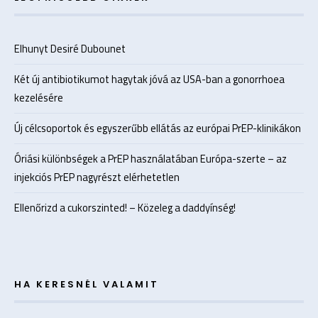
Elhunyt Desiré Dubounet
Két új antibiotikumot hagytak jóvá az USA-ban a gonorrhoea
kezelésére
Új célcsoportok és egyszerűbb ellátás az európai PrEP-klinikákon
Óriási különbségek a PrEP használatában Európa-szerte – az
injekciós PrEP nagyrészt elérhetetlen
Ellenőrizd a cukorszinted! – Közeleg a daddyínség!
HA KERESNÉL VALAMIT