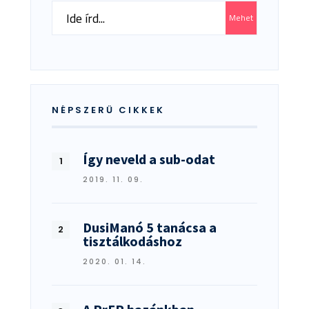
Search
Mehet
for:
NÉPSZERŰ CIKKEK
Így neveld a sub-odat
2019. 11. 09.
DusiManó 5 tanácsa a
tisztálkodáshoz
2020. 01. 14.