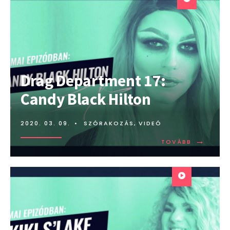
Drag Department 17:
Candy Black Hilton
2020. 03. 09.
•
SZÓRAKOZÁS
,
VIDEÓ
→
TOVÁBB:
TOVÁBB
DRAG
DEPARTME
17:
CANDY
BLACK
HILTON