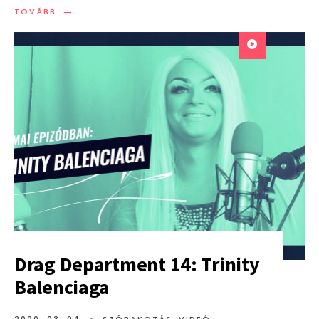
→
TOVÁBB:
TOVÁBB
DRAG
DEPARTMENT
16:
KIKI
S’LAKE
Drag Department 14: Trinity
Balenciaga
2020. 03. 04.
•
SZÓRAKOZÁS
,
VIDEÓ