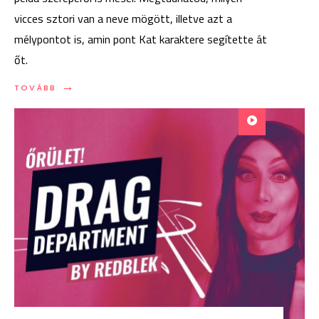
vicces sztori van a neve mögött, illetve azt a
mélypontot is, amin pont Kat karaktere segítette át
őt.
→
TOVÁBB:
TOVÁBB
DRAG
DEPARTMENT
#11:
KATHERINE
TAYLOR