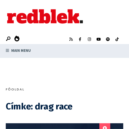
Search
Skip
for:
to
content
MAIN MENU
FŐOLDAL
Címke:
drag race