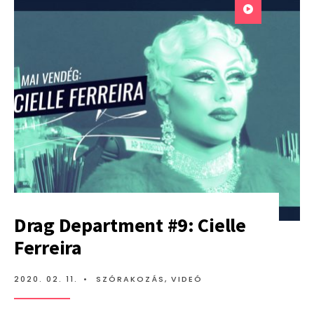
NYITOTTA
A
KORONA
UTÁNI
ÚJ
SZEZONT
A
WHYNOT
Drag Department #9: Cielle
Ferreira
2020. 02. 11.
•
SZÓRAKOZÁS
,
VIDEÓ