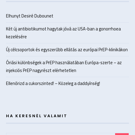
Elhunyt Desiré Dubounet
Két új antibiotikumot hagytak jóvá az USA-ban a gonorrhoea
kezelésére
Új célcsoportok és egyszerűbb ellátás az európai PrEP-klinikákon
Óriási különbségek a PrEP használatában Európa-szerte – az
injekciós PrEP nagyrészt elérhetetlen
Ellenőrizd a cukorszinted! – Közeleg a daddyínség!
HA KERESNÉL VALAMIT