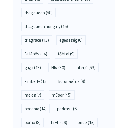
drag queen
(58)
drag queen hungary
(15)
drag race
(13)
egészség
(6)
fellépés
(14)
főétel
(9)
gaga
(13)
HIV
(30)
interjú
(53)
kimberly
(13)
koronavírus
(9)
meleg
(7)
műsor
(15)
phoenix
(14)
podcast
(6)
pornó
(8)
PrEP
(29)
pride
(13)