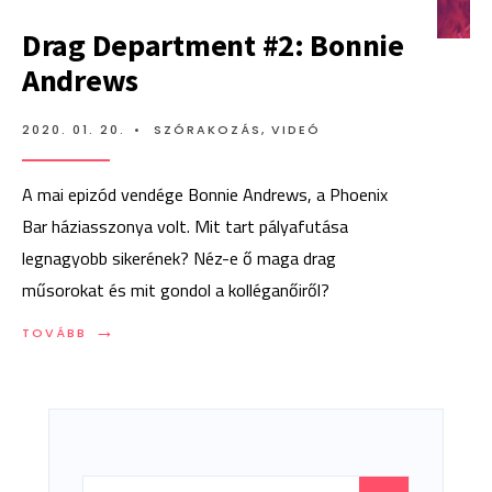
Drag Department #2: Bonnie
Andrews
2020. 01. 20.
•
SZÓRAKOZÁS
,
VIDEÓ
A mai epizód vendége Bonnie Andrews, a Phoenix
Bar háziasszonya volt. Mit tart pályafutása
legnagyobb sikerének? Néz-e ő maga drag
műsorokat és mit gondol a kolléganőiről?
→
TOVÁBB:
TOVÁBB
DRAG
DEPARTMENT
#2:
BONNIE
ANDREWS
Search