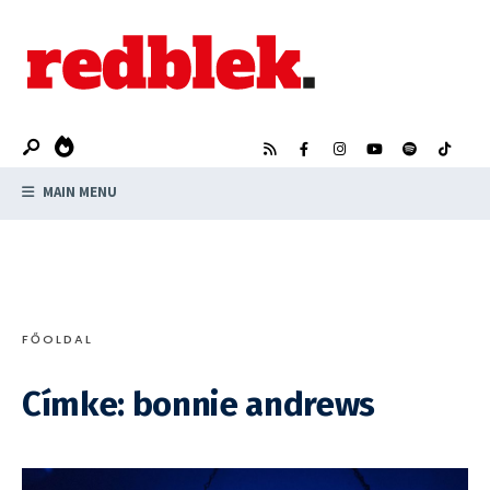
Search
Skip
for:
to
content
MAIN MENU
FŐOLDAL
Címke:
bonnie andrews