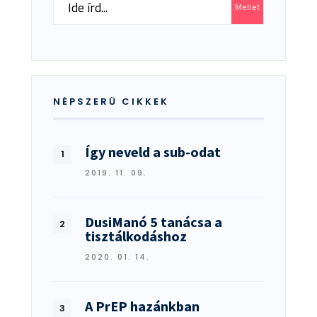
Mehet
for:
NÉPSZERŰ CIKKEK
Így neveld a sub-odat
2019. 11. 09.
DusiManó 5 tanácsa a
tisztálkodáshoz
2020. 01. 14.
A PrEP hazánkban