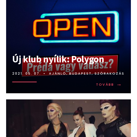
Új klub nyílik: Polygon
2021. 05. 07.
•
AJÁNLÓ
,
BUDAPEST
,
SZÓRAKOZÁS
→
TOVÁBB:
TOVÁBB
ÚJ
KLUB
NYÍLIK:
POLYGON