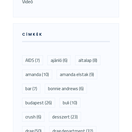
Videó
CÍMKÉK
AIDS
(7)
ajánló
(6)
altalap
(8)
amanda
(10)
amanda elstak
(9)
bar
(7)
bonnie andrews
(6)
budapest
(26)
buli
(10)
crush
(6)
desszert
(23)
drag
(50)
drag department
(37)