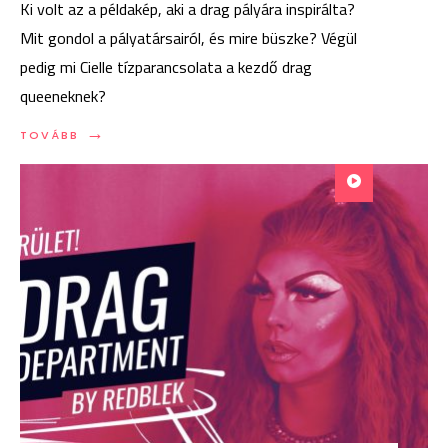
Ki volt az a példakép, aki a drag pályára inspirálta?
Mit gondol a pályatársairól, és mire büszke? Végül
pedig mi Cielle tízparancsolata a kezdő drag
queeneknek?
→
TOVÁBB:
TOVÁBB
DRAG
DEPARTMENT
#9:
CIELLE
FERREIRA