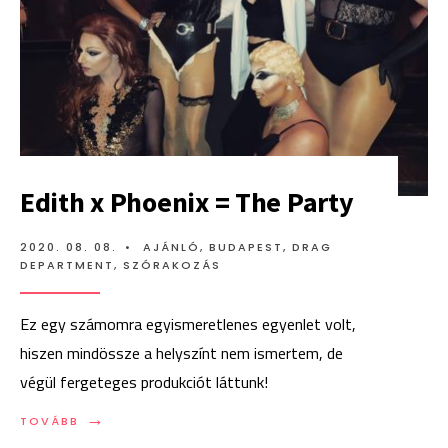
Edith x Phoenix = The Party
2020. 08. 08.
•
AJÁNLÓ
,
BUDAPEST
,
DRAG
DEPARTMENT
,
SZÓRAKOZÁS
Ez egy számomra egyismeretlenes egyenlet volt,
hiszen mindössze a helyszínt nem ismertem, de
végül fergeteges produkciót láttunk!
→
TOVÁBB:
TOVÁBB
EDITH