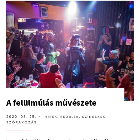
X
PHOENIX
=
THE
PARTY
A felülmúlás művészete
2020. 06. 25.
•
HÍREK
,
REDBLEK
,
SZÍNESKÉK
,
SZÓRAKOZÁS