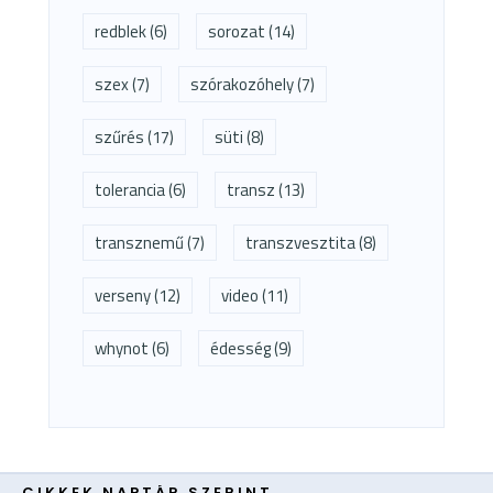
redblek
(6)
sorozat
(14)
szex
(7)
szórakozóhely
(7)
szűrés
(17)
süti
(8)
tolerancia
(6)
transz
(13)
transznemű
(7)
transzvesztita
(8)
verseny
(12)
video
(11)
whynot
(6)
édesség
(9)
CIKKEK NAPTÁR SZERINT