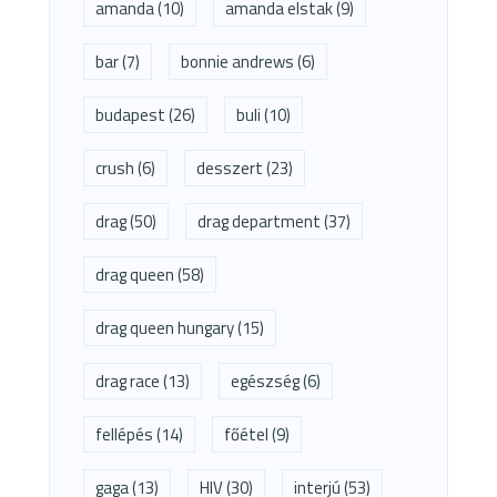
amanda
(10)
amanda elstak
(9)
bar
(7)
bonnie andrews
(6)
budapest
(26)
buli
(10)
crush
(6)
desszert
(23)
drag
(50)
drag department
(37)
drag queen
(58)
drag queen hungary
(15)
drag race
(13)
egészség
(6)
fellépés
(14)
főétel
(9)
gaga
(13)
HIV
(30)
interjú
(53)