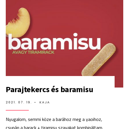
Parajtekercs és baramisu
2021. 07. 19.
•
KAJA
Nyugalom, semmi köze a barához meg a yaoihoz,
csupán a barack + tiramisu szavakat kombináltam.