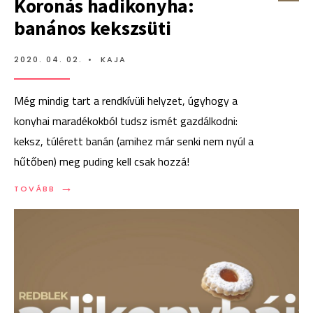
Koronás hadikonyha:
banános kekszsüti
2020. 04. 02.
•
KAJA
Még mindig tart a rendkívüli helyzet, úgyhogy a
konyhai maradékokból tudsz ismét gazdálkodni:
keksz, túlérett banán (amihez már senki nem nyúl a
hűtőben) meg puding kell csak hozzá!
→
TOVÁBB:
TOVÁBB
KORONÁS
HADIKONYHA:
BANÁNOS
KEKSZSÜTI