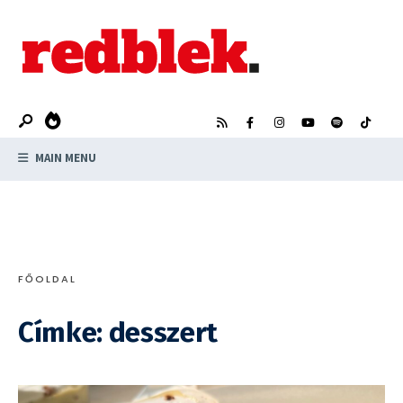
Search
Skip
for:
to
content
MAIN MENU
FŐOLDAL
Címke:
desszert