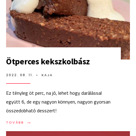
Ötperces kekszkolbász
2022. 08. 11.
•
KAJA
Ez tényleg öt perc, na jó, lehet hogy darálással
együtt 6, de egy nagyon könnyen, nagyon gyorsan
összedobható desszert!
→
TOVÁBB:
TOVÁBB
ÖTPERCES
KEKSZKOLBÁSZ