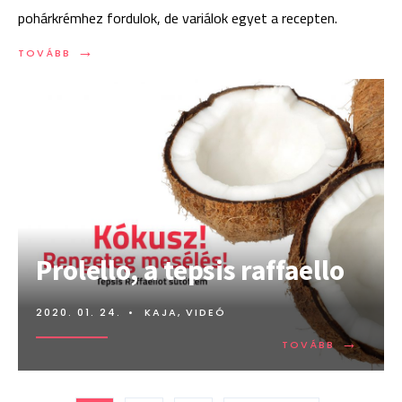
pohárkrémhez fordulok, de variálok egyet a recepten.
→
TOVÁBB:
TOVÁBB
MASCARPONE
POHÁRKRÉM,
ZSÍRCSÖKKENTETT
ZSÍRBÓL
Prolello, a tepsis raffaello
2020. 01. 24.
•
KAJA
,
VIDEÓ
→
TOVÁBB:
TOVÁBB
PROLELLO,
A
TEPSIS