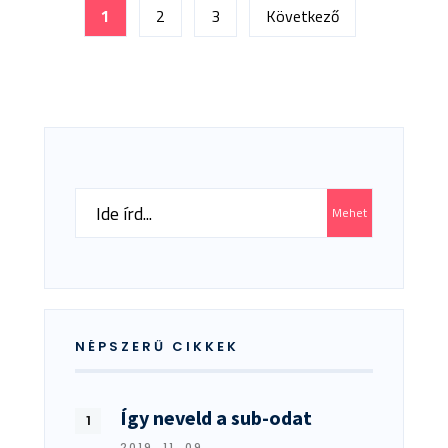
Bejegyzések
RAFFAELL
1
2
3
Következő
lapozása
Search
Mehet
for:
NÉPSZERŰ CIKKEK
Így neveld a sub-odat
2019. 11. 09.