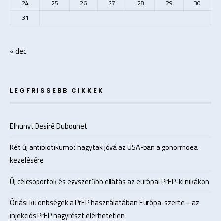
24
25
26
27
28
29
30
31
« dec
LEGFRISSEBB CIKKEK
Elhunyt Desiré Dubounet
Két új antibiotikumot hagytak jóvá az USA-ban a gonorrhoea
kezelésére
Új célcsoportok és egyszerűbb ellátás az európai PrEP-klinikákon
Óriási különbségek a PrEP használatában Európa-szerte – az
injekciós PrEP nagyrészt elérhetetlen