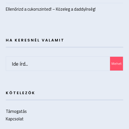
Ellenőrizd a cukorszinted! – Közeleg a daddyínség!
HA KERESNÉL VALAMIT
Search
Mehet
for:
KÖTELEZŐK
Támogatás
Kapcsolat