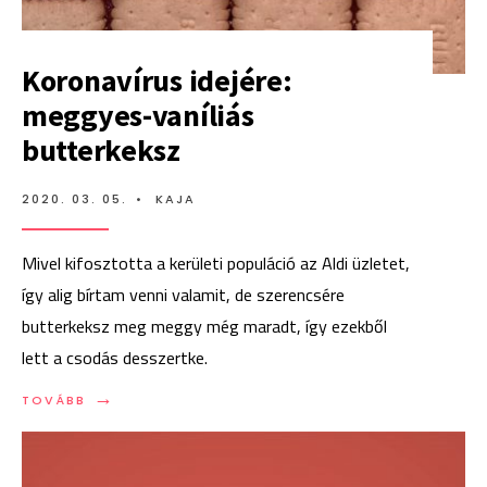
Koronavírus idejére:
meggyes-vaníliás
butterkeksz
2020. 03. 05.
•
KAJA
Mivel kifosztotta a kerületi populáció az Aldi üzletet,
így alig bírtam venni valamit, de szerencsére
butterkeksz meg meggy még maradt, így ezekből
lett a csodás desszertke.
→
TOVÁBB:
TOVÁBB
KORONAVÍRUS
IDEJÉRE:
MEGGYES-
VANÍLIÁS