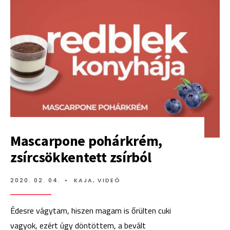
BUTTERKEKSZ
Mascarpone pohárkrém,
zsírcsökkentett zsírból
2020. 02. 04.
•
KAJA
,
VIDEÓ
Édesre vágytam, hiszen magam is őrülten cuki
vagyok, ezért úgy döntöttem, a bevált