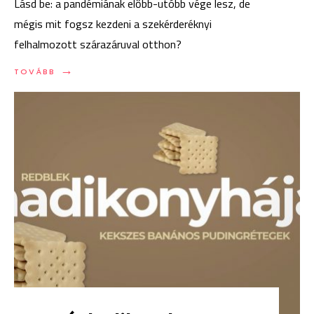
Lásd be: a pandémiának előbb-utóbb vége lesz, de
mégis mit fogsz kezdeni a szekérderéknyi
felhalmozott szárazáruval otthon?
→
TOVÁBB:
TOVÁBB
UNATKOZOL
A
NÉGY
RAKLAP
LISZTED
MELLETT:
PALACSINTÁT
SÜSS
INKÁBB!