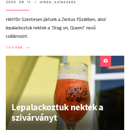
2020. 08. 11.
•
HÍREK
,
SZÍNESKÉK
Hétfőn Szentesen jártunk a Zentus főzdében, ahol
lepalackoztuk nektek a ‘Drag on, Queen!’ nevű
csillámsört.
→
TOVÁBB:
TOVÁBB
VIDEÓ:
ÍGY
PALACKOZTUK
A
CSILLÁMSÖRT
Lepalackoztuk nektek a
szivárványt