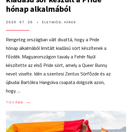
hónap alkalmából
2020. 07. 25.
•
ÉLETMÓD
,
HÍREK
Rengeteg országban vált divattá, hogy a Pride
hónap alkalmából limitált kiadású sört készítenek a
főzdék. Magyarországon tavaly a Fehér Nyúl
készítette az első Pride sört, amely a Queer Bunny
nevet viselte. Idén a szentesi Zentus Sörfőzde és az
újbudai Bartókra Hangolva csapata dolgozik azon,
hogy …
→
TOVÁBB:
TOVÁBB
DRAG
ON,
QUEEN!
–
LIMITÁLT