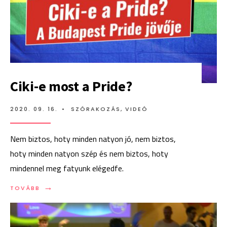
Ciki-e most a Pride?
2020. 09. 16.
•
SZÓRAKOZÁS
,
VIDEÓ
Nem biztos, hoty minden natyon jó, nem biztos,
hoty minden natyon szép és nem biztos, hoty
mindennel meg fatyunk elégedfe.
→
TOVÁBB:
TOVÁBB
CIKI-
E
MOST
A