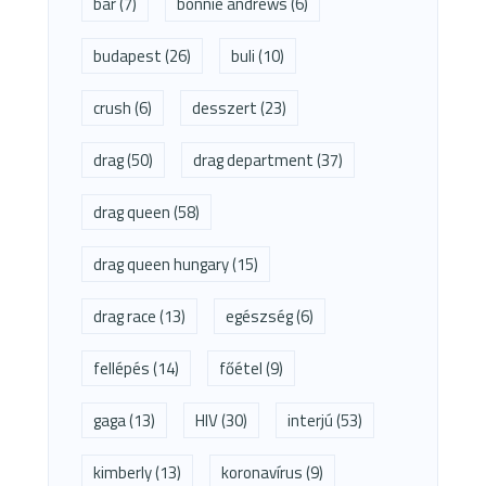
bar
(7)
bonnie andrews
(6)
budapest
(26)
buli
(10)
crush
(6)
desszert
(23)
drag
(50)
drag department
(37)
drag queen
(58)
drag queen hungary
(15)
drag race
(13)
egészség
(6)
fellépés
(14)
főétel
(9)
gaga
(13)
HIV
(30)
interjú
(53)
kimberly
(13)
koronavírus
(9)