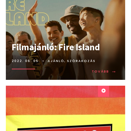
Filmajánló: Fire Island
2022. 06. 05.
•
AJÁNLÓ
,
SZÓRAKOZÁS
→
TOVÁBB:
TOVÁBB
FILMAJÁN
FIRE
ISLAND