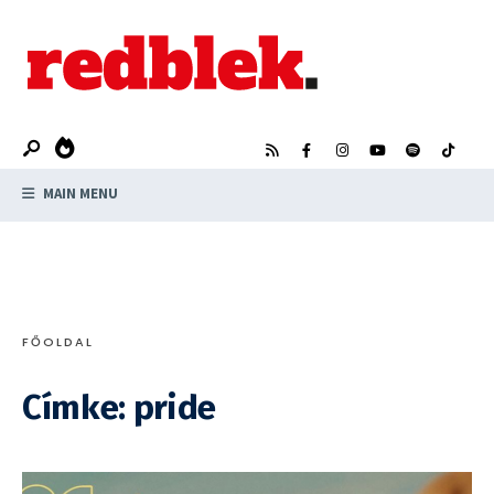
Search
Skip
for:
to
content
MAIN MENU
FŐOLDAL
Címke:
pride