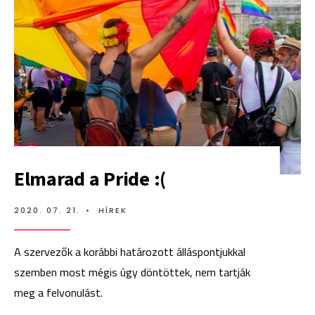
KIADÁSÚ
SÖR
KÉSZÜLT
A
PRIDE
HÓNAP
ALKALMÁBÓL
Elmarad a Pride :(
2020. 07. 21.
•
HÍREK
A szervezők a korábbi határozott álláspontjukkal
szemben most mégis úgy döntöttek, nem tartják
meg a felvonulást.