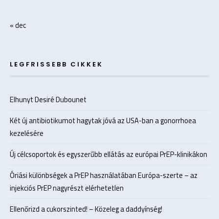
« dec
LEGFRISSEBB CIKKEK
Elhunyt Desiré Dubounet
Két új antibiotikumot hagytak jóvá az USA-ban a gonorrhoea
kezelésére
Új célcsoportok és egyszerűbb ellátás az európai PrEP-klinikákon
Óriási különbségek a PrEP használatában Európa-szerte – az
injekciós PrEP nagyrészt elérhetetlen
Ellenőrizd a cukorszinted! – Közeleg a daddyínség!