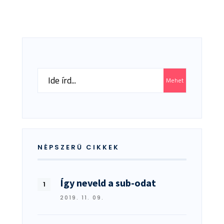
Search
Mehet
for:
NÉPSZERŰ CIKKEK
Így neveld a sub-odat
2019. 11. 09.