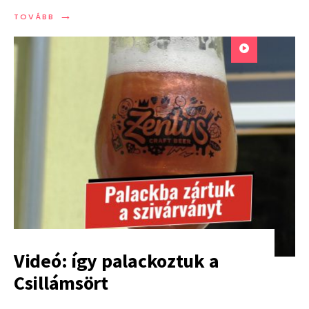
→
TOVÁBB:
TOVÁBB
ITT
A
PRIDE-
HÉT!
Videó: így palackoztuk a
Csillámsört