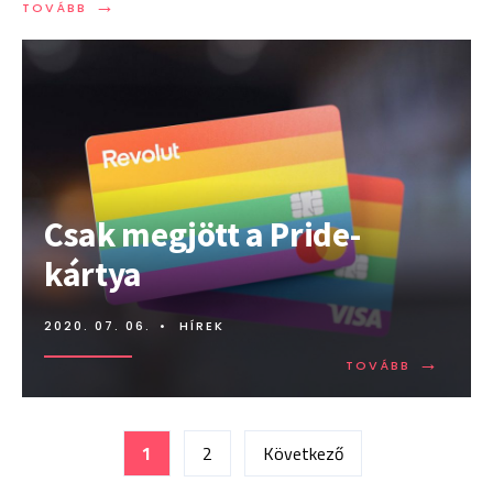
→
TOVÁBB:
TOVÁBB
ELMARAD
A
PRIDE
:
(
Csak megjött a Pride-
kártya
2020. 07. 06.
•
HÍREK
→
TOVÁBB:
TOVÁBB
CSAK
MEGJÖTT
A
Bejegyzések
PRIDE-
1
2
Következő
KÁRTYA
lapozása