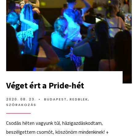
PRIDE?
Véget ért a Pride-hét
2020. 08. 23.
•
BUDAPEST
,
REDBLEK
,
SZÓRAKOZÁS
Csodás héten vagyunk túl, házigazdáskodtam,
beszélgettem csomót, köszönöm mindenkinek! +