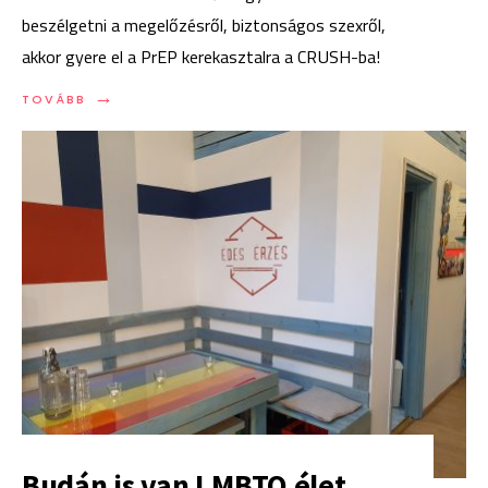
beszélgetni a megelőzésről, biztonságos szexről,
akkor gyere el a PrEP kerekasztalra a CRUSH-ba!
→
TOVÁBB:
TOVÁBB
PREP
KEREKASZTAL
A
PRIDE
HÉTEN
Budán is van LMBTQ élet,