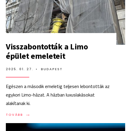
Visszabontották a Limo
épület emeleteit
2025. 01. 27.
•
BUDAPEST
Egészen a második emeletig teljesen lebontották az
egykori Limo-házat. A házban luxuslakásokat
alakítanak ki.
→
TOVÁBB:
TOVÁBB
VISSZABONTOTTÁK
A
LIMO