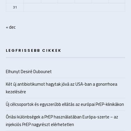
31
« dec
LEGFRISSEBB CIKKEK
Elhunyt Desiré Dubounet
Két új antibiotikumot hagytak jóvá az USA-ban a gonorrhoea
kezelésére
Új célcsoportok és egyszerűbb ellátás az európai PrEP-klinikákon
Óriási különbségek a PrEP használatában Európa-szerte – az
injekciós PrEP nagyrészt elérhetetlen