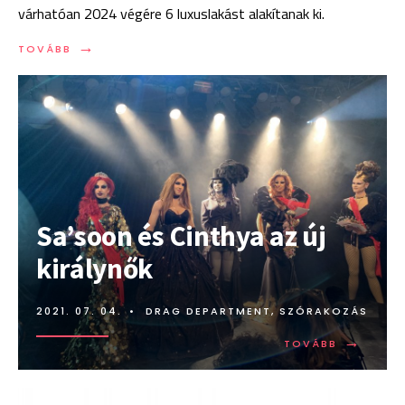
várhatóan 2024 végére 6 luxuslakást alakítanak ki.
→
TOVÁBB:
TOVÁBB
LUXUSLAKÁSOK
LESZNEK
A
LIMO-
HÁZBAN
Sa’soon és Cinthya az új
királynők
2021. 07. 04.
•
DRAG DEPARTMENT
,
SZÓRAKOZÁS
→
TOVÁBB:
TOVÁBB
SA’SOON
ÉS
CINTHYA