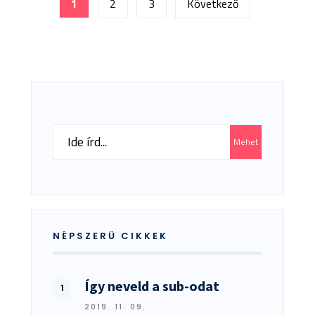
1
2
3
Következő
MIT
lapozása
JELENT
AZ
SZ
BETŰ
A
VILLAMOS
FELSŐVEZ
MELLETT?
Search
Mehet
for:
NÉPSZERŰ CIKKEK
Így neveld a sub-odat
2019. 11. 09.