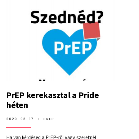
AZ
ÚJ
KIRÁLYNŐ
PrEP kerekasztal a Pride
héten
2020. 08. 17.
•
PREP
Ha van kérdésed a PrEP-ről vagy szeretnél