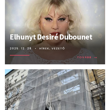
Elhunyt Desiré Dubounet
2025. 12. 28.
•
HÍREK
,
VEZETŐ
→
TOVÁBB:
TOVÁBB
ELHUNYT
DESIRÉ
DUBOUNE