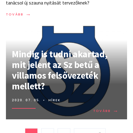
tanácsol új szauna nyitását tervezőknek?
→
TOVÁBB:
TOVÁBB
KEREKES
JÁNOSSAL
BESZÉLGETTÜNK
Mindig is tudni akartad,
mit jelent az Sz betű a
villamos felsővezeték
mellett?
2020. 07. 05.
•
HÍREK
→
TOVÁBB:
TOVÁBB
MINDIG
IS
TUDNI
Bejegyzések
AKARTAD,