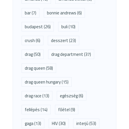
bar
(7)
bonnie andrews
(6)
budapest
(26)
buli
(10)
crush
(6)
desszert
(23)
drag
(50)
drag department
(37)
drag queen
(58)
drag queen hungary
(15)
drag race
(13)
egészség
(6)
fellépés
(14)
főétel
(9)
gaga
(13)
HIV
(30)
interjú
(53)