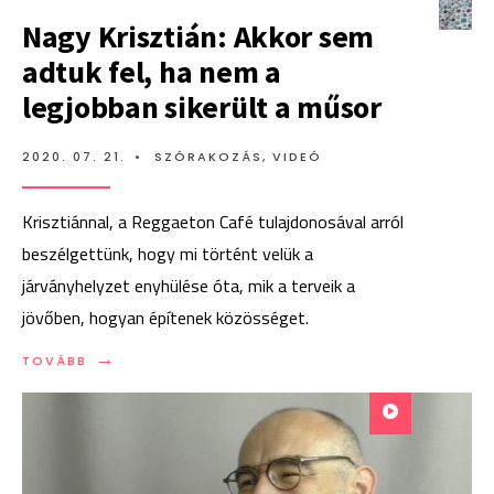
Nagy Krisztián: Akkor sem
adtuk fel, ha nem a
legjobban sikerült a műsor
2020. 07. 21.
•
SZÓRAKOZÁS
,
VIDEÓ
Krisztiánnal, a Reggaeton Café tulajdonosával arról
beszélgettünk, hogy mi történt velük a
járványhelyzet enyhülése óta, mik a terveik a
jövőben, hogyan építenek közösséget.
→
TOVÁBB:
TOVÁBB
NAGY
KRISZTIÁN:
AKKOR
SEM
ADTUK
FEL,