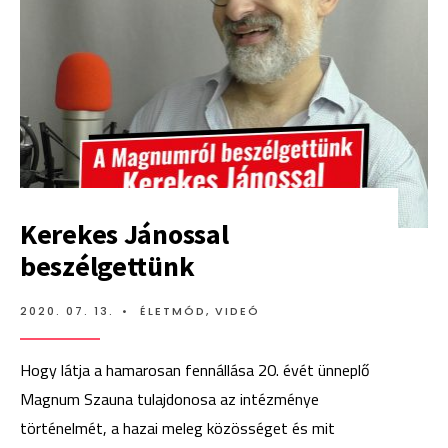
HA
NEM
A
LEGJOBBAN
SIKERÜLT
A
MŰSOR
Kerekes Jánossal
beszélgettünk
2020. 07. 13.
•
ÉLETMÓD
,
VIDEÓ
Hogy látja a hamarosan fennállása 20. évét ünneplő
Magnum Szauna tulajdonosa az intézménye
történelmét, a hazai meleg közösséget és mit