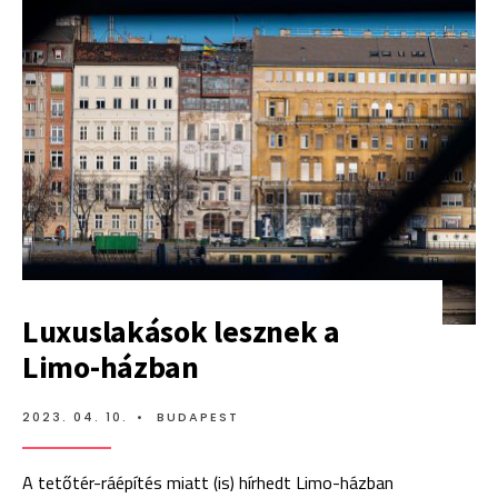
ÉPÜLET
EMELETEIT
Luxuslakások lesznek a
Limo-házban
2023. 04. 10.
•
BUDAPEST
A tetőtér-ráépítés miatt (is) hírhedt Limo-házban