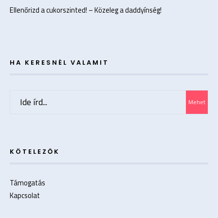
Ellenőrizd a cukorszinted! – Közeleg a daddyínség!
HA KERESNÉL VALAMIT
Search
Mehet
for:
KÖTELEZŐK
Támogatás
Kapcsolat