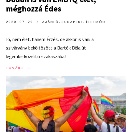
méghozzá Édes
2020. 07. 29.
•
AJÁNLÓ
,
BUDAPEST
,
ÉLETMÓD
Jó, nem élet, hanem Érzés, de akkor is van: a
szivárvány beköltözött a Bartók Béla út
legemberközelibb szakaszába!
→
TOVÁBB:
TOVÁBB
BUDÁN
IS
VAN
LMBTQ
ÉLET,
MÉGHOZZÁ
ÉDES