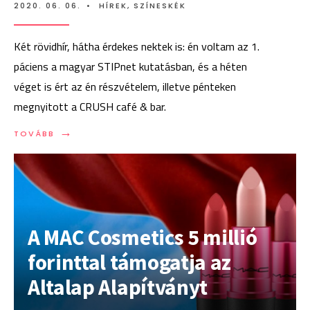
2020. 06. 06.
•
HÍREK
,
SZÍNESKÉK
Két rövidhír, hátha érdekes nektek is: én voltam az 1.
páciens a magyar STIPnet kutatásban, és a héten
véget is ért az én részvételem, illetve pénteken
megnyitott a CRUSH café & bar.
→
TOVÁBB:
TOVÁBB
VÉGET
ÉRT
NEKEM
A
STIPNET,
MEGNYITOTT
A
A MAC Cosmetics 5 millió
CRUSH
forinttal támogatja az
Altalap Alapítványt