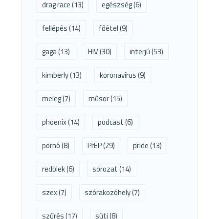
drag race
(13)
egészség
(6)
fellépés
(14)
főétel
(9)
gaga
(13)
HIV
(30)
interjú
(53)
kimberly
(13)
koronavírus
(9)
meleg
(7)
műsor
(15)
phoenix
(14)
podcast
(6)
pornó
(8)
PrEP
(29)
pride
(13)
redblek
(6)
sorozat
(14)
szex
(7)
szórakozóhely
(7)
szűrés
(17)
süti
(8)