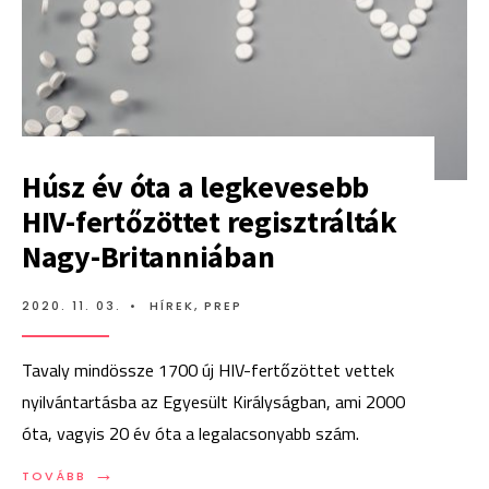
Húsz év óta a legkevesebb
HIV-fertőzöttet regisztrálták
Nagy-Britanniában
2020. 11. 03.
•
HÍREK
,
PREP
Tavaly mindössze 1700 új HIV-fertőzöttet vettek
nyilvántartásba az Egyesült Királyságban, ami 2000
óta, vagyis 20 év óta a legalacsonyabb szám.
→
TOVÁBB:
TOVÁBB