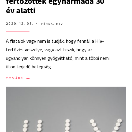
fertőzöttek egyharmada 30
év alatti
2020. 12. 03.
•
HÍREK
,
HIV
A fiatalok vagy nem is tudják, hogy fennáll a HIV-
fertőzés veszélye, vagy azt hiszik, hogy az
ugyanolyan könnyen gyógyítható, mint a többi nemi
úton terjedő betegség.
→
TOVÁBB:
TOVÁBB
AZ
ÚJ
MAGYAR
KISZŰRT
FERTŐZÖTTEK
EGYHARMADA
30
ÉV
ALATTI