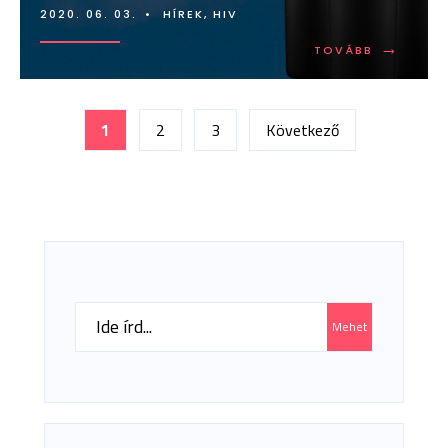
2020. 06. 03.
•
HÍREK
,
HIV
→
TOVÁBB:
TOVÁBB
A
MAC
COSMETI
Bejegyzések
5
1
2
3
Következő
MILLIÓ
lapozása
FORINTTA
TÁMOGAT
AZ
ALTALAP
ALAPÍTVÁ
Search
Mehet
for: