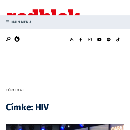
Search
Skip
for:
to
content
MAIN MENU
FŐOLDAL
Címke:
HIV