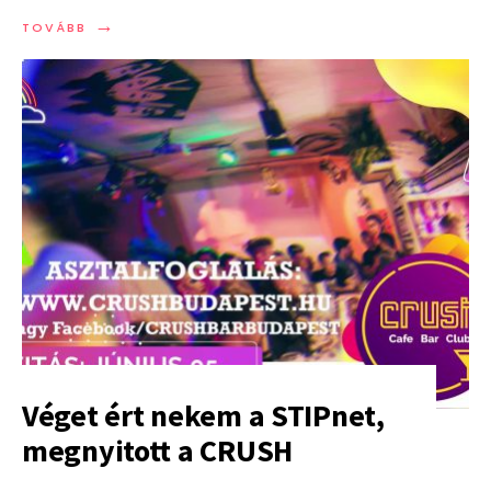
→
TOVÁBB:
TOVÁBB
PREP
KEREKASZTAL
A
PRIDE
HÉTEN
Véget ért nekem a STIPnet,
megnyitott a CRUSH