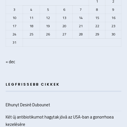
1
2
3
4
5
6
7
8
9
10
11
12
13
14
15
16
17
18
19
20
21
22
23
24
25
26
27
28
29
30
31
« dec
LEGFRISSEBB CIKKEK
Elhunyt Desiré Dubounet
Két új antibiotikumot hagytak jóvá az USA-ban a gonorrhoea
kezelésére