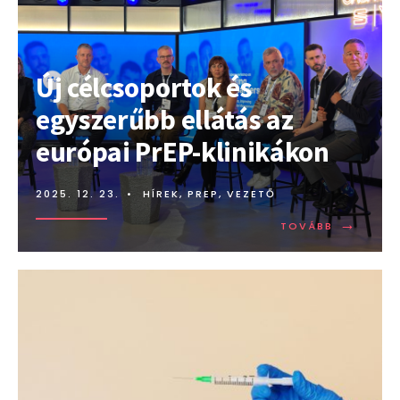
Új célcsoportok és
egyszerűbb ellátás az
európai PrEP-klinikákon
2025. 12. 23.
•
HÍREK
,
PREP
,
VEZETŐ
→
TOVÁBB:
TOVÁBB
ÚJ
CÉLCSOP
ÉS
EGYSZERŰ
ELLÁTÁS
AZ
EURÓPAI
PREP-
KLINIKÁK