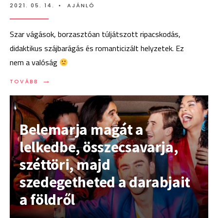
2021. 05. 14.
•
AJÁNLÓ
Szar vágások, borzasztóan túljátszott ripacskodás,
didaktikus szájbarágás és romanticizált helyzetek. Ez
nem a valóság
→
TOVÁBB:
TOVÁBB
NEKEM
EDDIG
KICSIT
CSALÓDÁS
Belemarja magát a
A
POSE
lelkedbe, összecsavarja,
S3
széttöri, majd
szedegetheted a darabjait
a földről