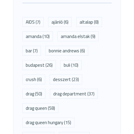
AIDS
(7)
ajánló
(6)
altalap
(8)
amanda
(10)
amanda elstak
(9)
bar
(7)
bonnie andrews
(6)
budapest
(26)
buli
(10)
crush
(6)
desszert
(23)
drag
(50)
drag department
(37)
drag queen
(58)
drag queen hungary
(15)