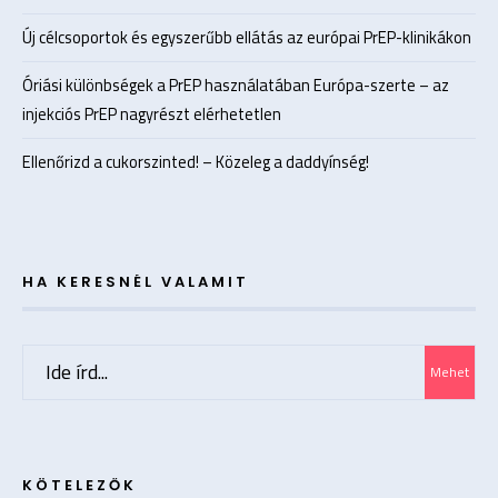
Új célcsoportok és egyszerűbb ellátás az európai PrEP-klinikákon
Óriási különbségek a PrEP használatában Európa-szerte – az
injekciós PrEP nagyrészt elérhetetlen
Ellenőrizd a cukorszinted! – Közeleg a daddyínség!
HA KERESNÉL VALAMIT
Search
Mehet
for:
KÖTELEZŐK