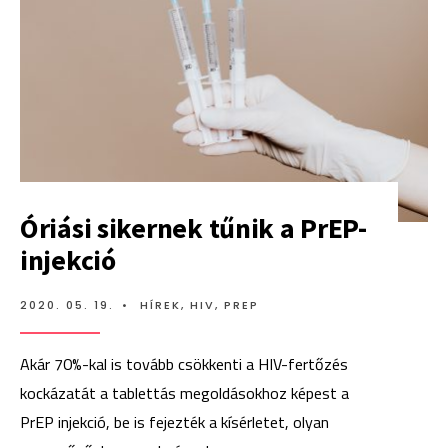
Óriási sikernek tűnik a PrEP-
injekció
2020. 05. 19.
•
HÍREK
,
HIV
,
PREP
Akár 70%-kal is tovább csökkenti a HIV-fertőzés
kockázatát a tablettás megoldásokhoz képest a
PrEP injekció, be is fejezték a kísérletet, olyan