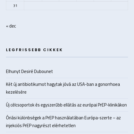
31
« dec
LEGFRISSEBB CIKKEK
Elhunyt Desiré Dubounet
Két új antibiotikumot hagytak jóvá az USA-ban a gonorrhoea
kezelésére
Új célcsoportok és egyszerűbb ellátás az európai PrEP-klinikákon
Óriási különbségek a PrEP használatában Európa-szerte – az
injekciós PrEP nagyrészt elérhetetlen