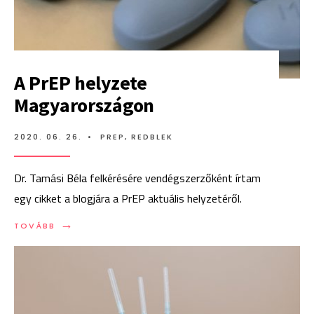
A PrEP helyzete
Magyarországon
2020. 06. 26.
•
PREP
,
REDBLEK
Dr. Tamási Béla felkérésére vendégszerzőként írtam
egy cikket a blogjára a PrEP aktuális helyzetéről.
→
TOVÁBB:
TOVÁBB
A
PREP
HELYZETE
MAGYARORSZÁGON