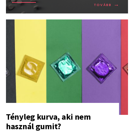
→
TOVÁBB:
TOVÁBB
HÚSZ
ÉV
ÓTA
A
LEGKEVES
HIV-
FERTŐZÖT
REGISZTR
NAGY-
BRITANNI
Tényleg kurva, aki nem
használ gumit?