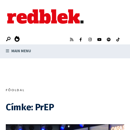
Search
Skip
for:
to
content
MAIN MENU
FŐOLDAL
Címke:
PrEP