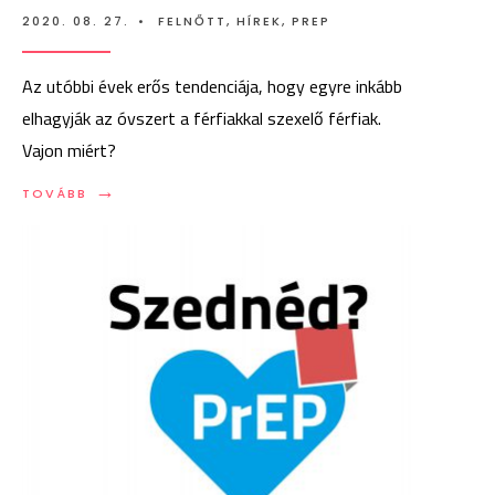
2020. 08. 27.
•
FELNŐTT
,
HÍREK
,
PREP
Az utóbbi évek erős tendenciája, hogy egyre inkább
elhagyják az óvszert a férfiakkal szexelő férfiak.
Vajon miért?
→
TOVÁBB:
TOVÁBB
TÉNYLEG
KURVA,
AKI
NEM
HASZNÁL
GUMIT?