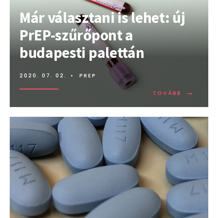
Már választani is lehet: új
PrEP-szűrőpont a
budapesti palettán
2020. 07. 02.
•
PREP
→
TOVÁBB:
TOVÁBB
MÁR
VÁLASZTA
IS
LEHET:
ÚJ
PREP-
SZŰRŐPO
A
BUDAPEST
PALETTÁN