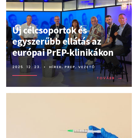
Új célcsoportok és
egyszerűbb ellátás az
európai PrEP-klinikákon
2025. 12. 23.
•
HÍREK
,
PREP
,
VEZETŐ
→
TOVÁBB:
TOVÁBB
ÚJ
CÉLCSOP
ÉS
EGYSZERŰ
ELLÁTÁS
AZ
EURÓPAI
PREP-
KLINIKÁK