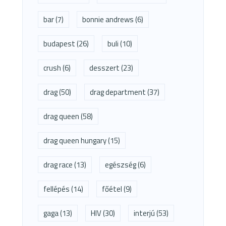
bar
(7)
bonnie andrews
(6)
budapest
(26)
buli
(10)
crush
(6)
desszert
(23)
drag
(50)
drag department
(37)
drag queen
(58)
drag queen hungary
(15)
drag race
(13)
egészség
(6)
fellépés
(14)
főétel
(9)
gaga
(13)
HIV
(30)
interjú
(53)