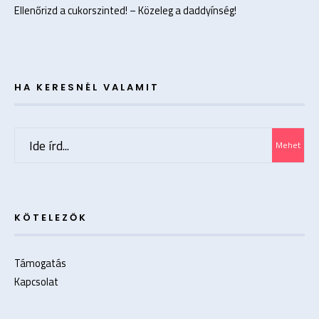
Ellenőrizd a cukorszinted! – Közeleg a daddyínség!
HA KERESNÉL VALAMIT
Search
Mehet
for:
KÖTELEZŐK
Támogatás
Kapcsolat