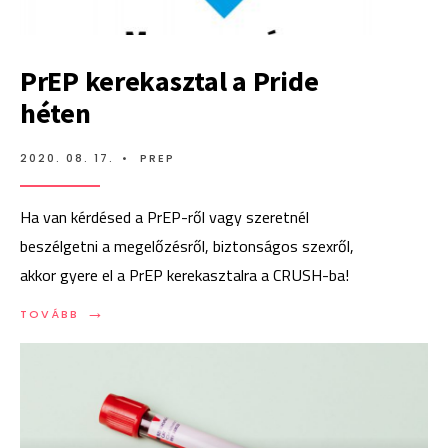
PrEP kerekasztal a Pride
héten
2020. 08. 17.
•
PREP
Ha van kérdésed a PrEP-ről vagy szeretnél
beszélgetni a megelőzésről, biztonságos szexről,
akkor gyere el a PrEP kerekasztalra a CRUSH-ba!
→
TOVÁBB:
TOVÁBB
PREP
KEREKASZTAL
A
PRIDE
HÉTEN