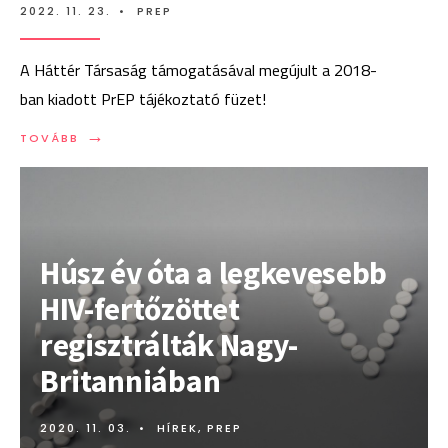
2022. 11. 23.
•
PREP
A Háttér Társaság támogatásával megújult a 2018-
ban kiadott PrEP tájékoztató füzet!
→
TOVÁBB:
TOVÁBB
MEGÚJULT
A
PREP
INFORMÁCIÓS
FÜZET
Húsz év óta a legkevesebb
HIV-fertőzöttet
regisztrálták Nagy-
Britanniában
2020. 11. 03.
•
HÍREK
,
PREP