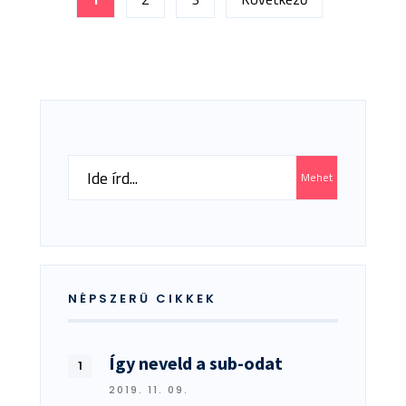
lapozása
Search
Mehet
for:
NÉPSZERŰ CIKKEK
Így neveld a sub-odat
2019. 11. 09.