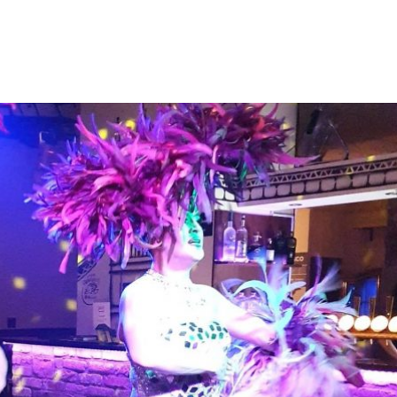
ITT
A
PRIDE-
HÉT!