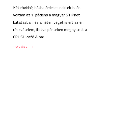
Két rövidhír, hátha érdekes nektek is: én
voltam az 1. páciens a magyar STIPnet
kutatásban, és a héten véget is ért az én
részvételem, illetve pénteken megnyitott a
CRUSH café & bar.
→
TOVÁBB:
TOVÁBB
VÉGET
ÉRT
NEKEM
A
STIPNET,
MEGNYITOTT
A
CRUSH