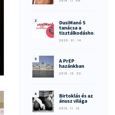
2019. 11. 09.
DusiManó 5
tanácsa a
tisztálkodáshoz
2020. 01. 14.
A PrEP
hazánkban
2019. 10. 23.
Birtoklás és az
ánusz világa
2019. 11. 12.