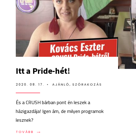
Itt a Pride-hét!
2020. 08. 17.
•
AJÁNLÓ
,
SZÓRAKOZÁS
És a CRUSH bárban pont én leszek a
házigazdája! Igen ám, de milyen programok
lesznek?
→
TOVÁBB:
TOVÁBB