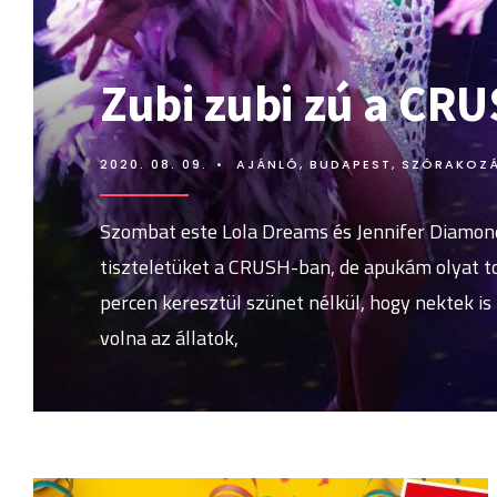
Zubi zubi zú a CR
2020. 08. 09.
•
AJÁNLÓ
,
BUDAPEST
,
SZÓRAKOZ
Szombat este Lola Dreams és Jennifer Diamon
tiszteletüket a CRUSH-ban, de apukám olyat t
percen keresztül szünet nélkül, hogy nektek is 
volna az állatok,