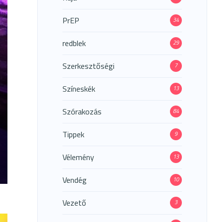
PrEP
34
redblek
29
Szerkesztőségi
7
Színeskék
13
Szórakozás
84
Tippek
9
Vélemény
13
Vendég
10
Vezető
3