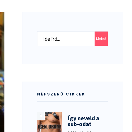
Search
Mehet
for:
NÉPSZERŰ CIKKEK
Így neveld a
sub-odat