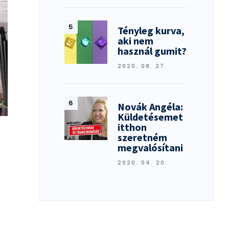
Tényleg kurva,
aki nem
használ gumit?
2020. 08. 27.
Novák Angéla:
Küldetésemet
itthon
szeretném
megvalósítani
2020. 04. 20.