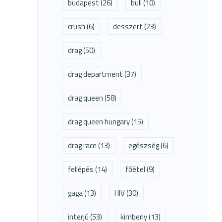
budapest
(26)
buli
(10)
crush
(6)
desszert
(23)
drag
(50)
drag department
(37)
drag queen
(58)
drag queen hungary
(15)
drag race
(13)
egészség
(6)
fellépés
(14)
főétel
(9)
gaga
(13)
HIV
(30)
interjú
(53)
kimberly
(13)