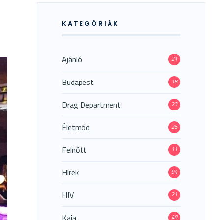
KATEGÓRIÁK
Ajánló
21
Budapest
18
Drag Department
23
Életmód
26
Felnőtt
11
Hírek
94
HIV
21
Kaja
48