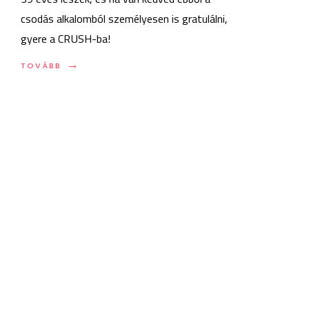
csodás alkalomból személyesen is gratulálni,
gyere a CRUSH-ba!
→
TOVÁBB:
TOVÁBB
UNATKOZOL
JÖVŐ
SZERDÁN?
ITT
A
PROGRAM!