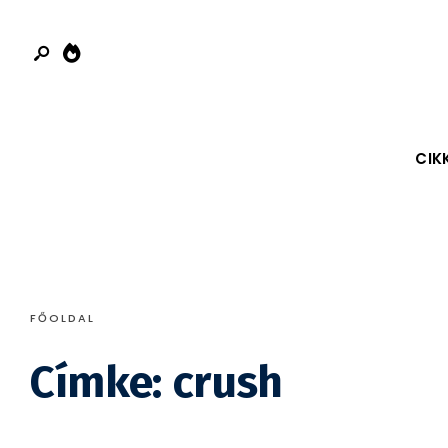
Search
Skip
for:
to
content
CIK
FŐOLDAL
Címke:
crush