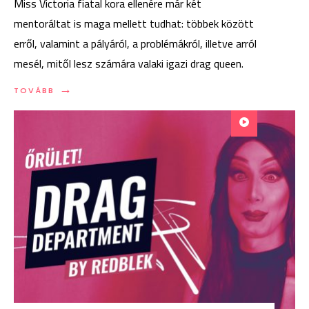
Miss Victoria fiatal kora ellenére már két
mentoráltat is maga mellett tudhat: többek között
erről, valamint a pályáról, a problémákról, illetve arról
mesél, mitől lesz számára valaki igazi drag queen.
→
TOVÁBB:
TOVÁBB
DRAG
DEPARTMENT
18:
MISS
VICTORIA
SHINE