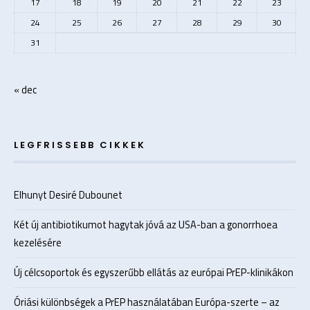
17
18
19
20
21
22
23
24
25
26
27
28
29
30
31
« dec
LEGFRISSEBB CIKKEK
Elhunyt Desiré Dubounet
Két új antibiotikumot hagytak jóvá az USA-ban a gonorrhoea
kezelésére
Új célcsoportok és egyszerűbb ellátás az európai PrEP-klinikákon
Óriási különbségek a PrEP használatában Európa-szerte – az