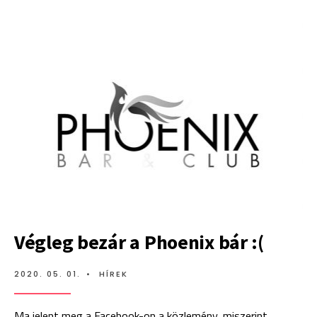
DRAG
DEPARTMENT
S02E05:
SORIEN
ACT
Végleg bezár a Phoenix bár :(
2020. 05. 01.
•
HÍREK
Ma jelent meg a Facebook-on a közlemény, miszerint