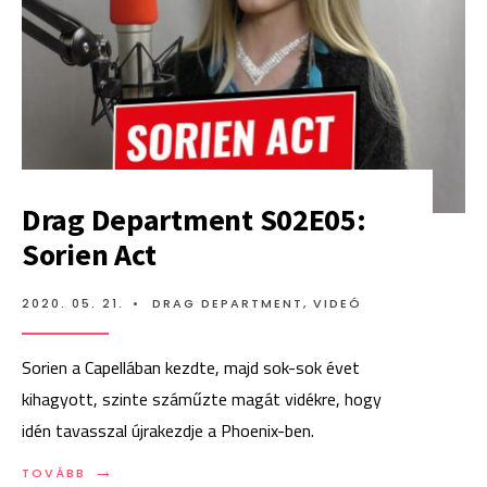
Drag Department S02E05:
Sorien Act
2020. 05. 21.
•
DRAG DEPARTMENT
,
VIDEÓ
Sorien a Capellában kezdte, majd sok-sok évet
kihagyott, szinte száműzte magát vidékre, hogy
idén tavasszal újrakezdje a Phoenix-ben.
→
TOVÁBB:
TOVÁBB