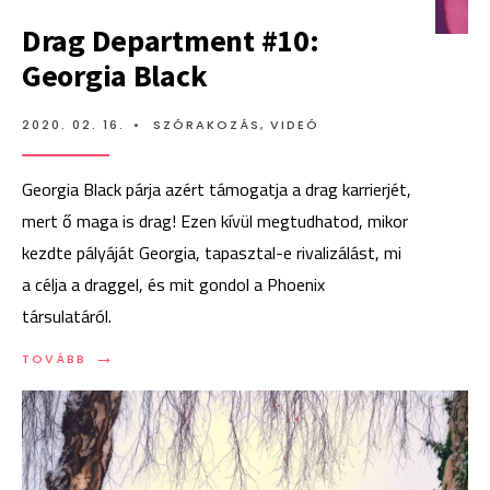
Drag Department #10:
Georgia Black
2020. 02. 16.
•
SZÓRAKOZÁS
,
VIDEÓ
Georgia Black párja azért támogatja a drag karrierjét,
mert ő maga is drag! Ezen kívül megtudhatod, mikor
kezdte pályáját Georgia, tapasztal-e rivalizálást, mi
a célja a draggel, és mit gondol a Phoenix
társulatáról.
→
TOVÁBB:
TOVÁBB
DRAG
DEPARTMENT
#10:
GEORGIA
BLACK