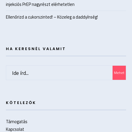
injekciós PrEP nagyrészt elérhetetlen
Ellenőrizd a cukorszinted! – Közeleg a daddyínség!
HA KERESNÉL VALAMIT
Search
Mehet
for:
KÖTELEZŐK
Támogatás
Kapcsolat