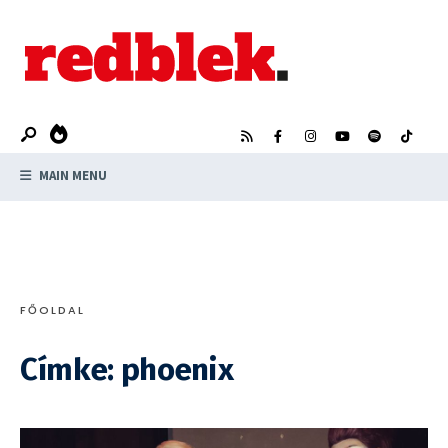
Search
Skip
for:
to
content
MAIN MENU
FŐOLDAL
Címke:
phoenix