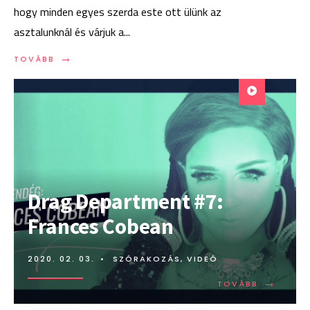
hogy minden egyes szerda este ott ülünk az
asztalunknál és várjuk a
...
→
TOVÁBB:
TOVÁBB
TÖK
JÓ
PROGRAM
A
PHOENIX-
ES
TEHETSÉGKUTATÓ
Drag Department #7:
Frances Cobean
2020. 02. 03.
•
SZÓRAKOZÁS
,
VIDEÓ
→
TOVÁBB:
TOVÁBB
DRAG
DEPARTME