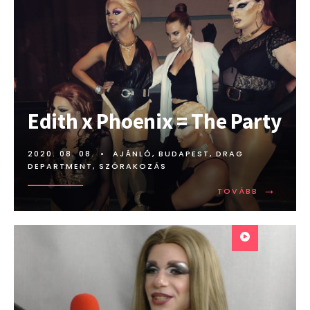
Edith x Phoenix = The Party
2020. 08. 08.
•
AJÁNLÓ
,
BUDAPEST
,
DRAG
DEPARTMENT
,
SZÓRAKOZÁS
→
TOVÁBB:
TOVÁBB
EDITH
X
PHOENIX
=
THE
PARTY