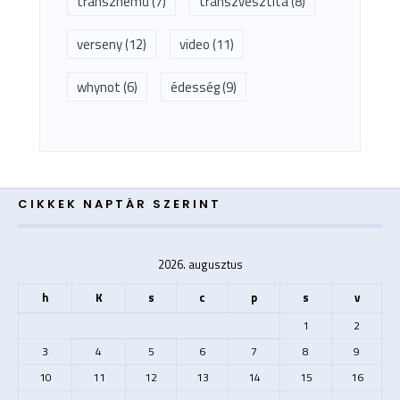
transznemű
(7)
transzvesztita
(8)
verseny
(12)
video
(11)
whynot
(6)
édesség
(9)
CIKKEK NAPTÁR SZERINT
2026. augusztus
h
K
s
c
p
s
v
1
2
3
4
5
6
7
8
9
10
11
12
13
14
15
16