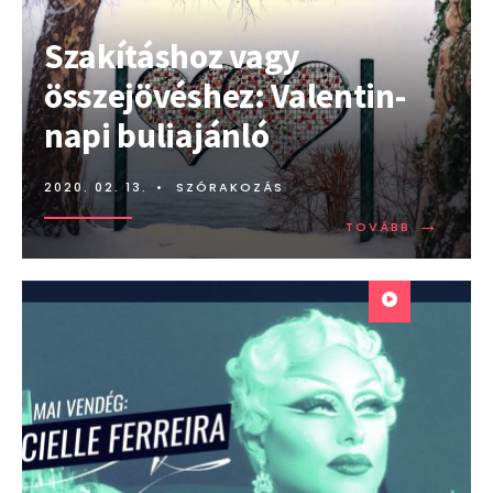
Szakításhoz vagy
összejövéshez: Valentin-
napi buliajánló
2020. 02. 13.
•
SZÓRAKOZÁS
→
TOVÁBB:
TOVÁBB
SZAKÍTÁS
VAGY
ÖSSZEJÖV
VALENTIN
NAPI
BULIAJÁN