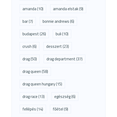
amanda
(10)
amanda elstak
(9)
bar
(7)
bonnie andrews
(6)
budapest
(26)
buli
(10)
crush
(6)
desszert
(23)
drag
(50)
drag department
(37)
drag queen
(58)
drag queen hungary
(15)
drag race
(13)
egészség
(6)
fellépés
(14)
főétel
(9)