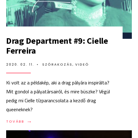
Drag Department #9: Cielle
Ferreira
2020. 02. 11.
•
SZÓRAKOZÁS
,
VIDEÓ
Ki volt az a példakép, aki a drag pályára inspirálta?
Mit gondol a pályatársairól, és mire büszke? Végül
pedig mi Cielle tízparancsolata a kezdő drag
queeneknek?
→
TOVÁBB:
TOVÁBB
DRAG
DEPARTMENT
#9: