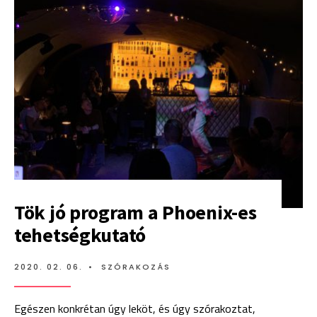
CIELLE
FERREIRA
Tök jó program a Phoenix-es
tehetségkutató
2020. 02. 06.
•
SZÓRAKOZÁS
Egészen konkrétan úgy leköt, és úgy szórakoztat,