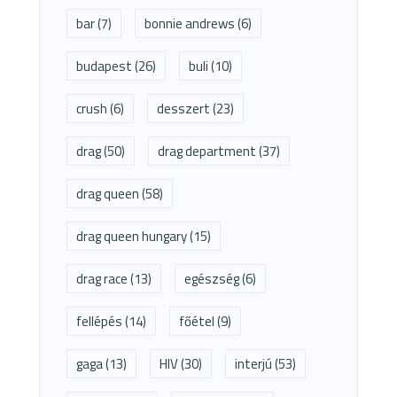
bar
(7)
bonnie andrews
(6)
budapest
(26)
buli
(10)
crush
(6)
desszert
(23)
drag
(50)
drag department
(37)
drag queen
(58)
drag queen hungary
(15)
drag race
(13)
egészség
(6)
fellépés
(14)
főétel
(9)
gaga
(13)
HIV
(30)
interjú
(53)