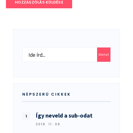
Search
Mehet
for:
NÉPSZERŰ CIKKEK
Így neveld a sub-odat
2019. 11. 09.