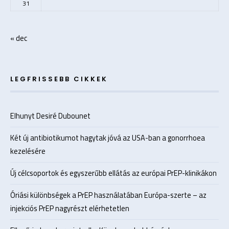
31
« dec
LEGFRISSEBB CIKKEK
Elhunyt Desiré Dubounet
Két új antibiotikumot hagytak jóvá az USA-ban a gonorrhoea
kezelésére
Új célcsoportok és egyszerűbb ellátás az európai PrEP-klinikákon
Óriási különbségek a PrEP használatában Európa-szerte – az
injekciós PrEP nagyrészt elérhetetlen