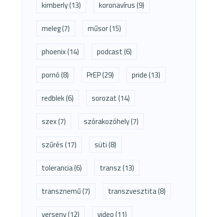
kimberly
(13)
koronavírus
(9)
meleg
(7)
műsor
(15)
phoenix
(14)
podcast
(6)
pornó
(8)
PrEP
(29)
pride
(13)
redblek
(6)
sorozat
(14)
szex
(7)
szórakozóhely
(7)
szűrés
(17)
süti
(8)
tolerancia
(6)
transz
(13)
transznemű
(7)
transzvesztita
(8)
verseny
(12)
video
(11)