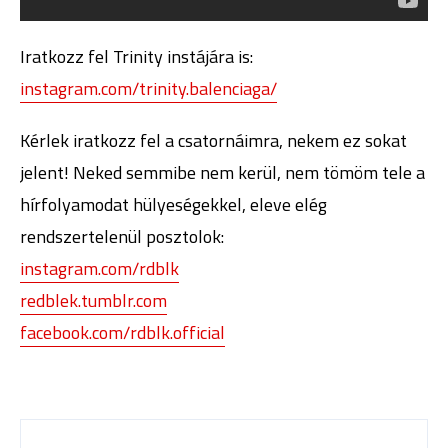
Iratkozz fel Trinity instájára is:
instagram.com/trinity.balenciaga/
Kérlek iratkozz fel a csatornáimra, nekem ez sokat
jelent! Neked semmibe nem kerül, nem tömöm tele a
hírfolyamodat hülyeségekkel, eleve elég
rendszertelenül posztolok:
instagram.com/rdblk
redblek.tumblr.com
facebook.com/rdblk.official