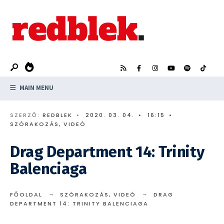
Search
Skip
for:
to
content
MAIN MENU
SZERZŐ:
REDBLEK
•
2020. 03. 04.
•
16:15
•
SZÓRAKOZÁS
,
VIDEÓ
Drag Department 14: Trinity
Balenciaga
FŐOLDAL
SZÓRAKOZÁS
,
VIDEÓ
DRAG
DEPARTMENT 14: TRINITY BALENCIAGA