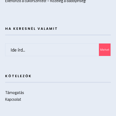
Ellenőrizd a cukorszinted! – Közeleg a daddyínség!
HA KERESNÉL VALAMIT
Search
Mehet
for:
KÖTELEZŐK
Támogatás
Kapcsolat