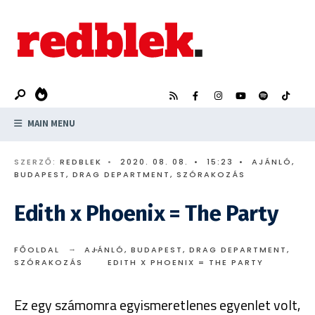
Search
Skip
for:
to
content
MAIN MENU
SZERZŐ:
REDBLEK
•
2020. 08. 08.
•
15:23
•
AJÁNLÓ
,
BUDAPEST
,
DRAG DEPARTMENT
,
SZÓRAKOZÁS
Edith x Phoenix = The Party
FŐOLDAL
AJÁNLÓ
,
BUDAPEST
,
DRAG DEPARTMENT
,
SZÓRAKOZÁS
EDITH X PHOENIX = THE PARTY
Ez egy számomra egyismeretlenes egyenlet volt,