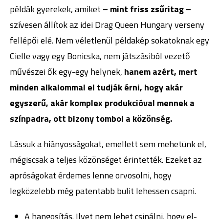
példák gyerekek, amiket
– mint friss zsűritag –
szívesen állítok az idei Drag Queen Hungary verseny
fellépői elé. Nem véletlenül példakép sokatoknak egy
Cielle vagy egy Bonicska, nem játszásiból vezető
művészei ők egy-egy helynek,
hanem azért, mert
minden alkalommal el tudják érni, hogy akár
egyszerű, akár komplex produkcióval mennek a
színpadra, ott bizony tombol a közönség.
Lássuk a hiányosságokat, emellett sem mehetünk el,
mégiscsak a teljes közönséget érintették. Ezeket az
apróságokat érdemes lenne orvosolni, hogy
legközelebb még patentabb bulit lehessen csapni.
A hangosítás. Ilyet nem lehet csinálni, hogy el-