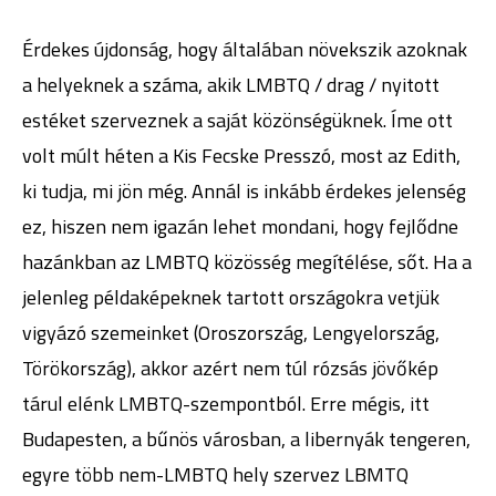
Érdekes újdonság, hogy általában növekszik azoknak
a helyeknek a száma, akik LMBTQ / drag / nyitott
estéket szerveznek a saját közönségüknek. Íme ott
volt múlt héten a Kis Fecske Presszó, most az Edith,
ki tudja, mi jön még. Annál is inkább érdekes jelenség
ez, hiszen nem igazán lehet mondani, hogy fejlődne
hazánkban az LMBTQ közösség megítélése, sőt. Ha a
jelenleg példaképeknek tartott országokra vetjük
vigyázó szemeinket (Oroszország, Lengyelország,
Törökország), akkor azért nem túl rózsás jövőkép
tárul elénk LMBTQ-szempontból. Erre mégis, itt
Budapesten, a bűnös városban, a libernyák tengeren,
egyre több nem-LMBTQ hely szervez LBMTQ