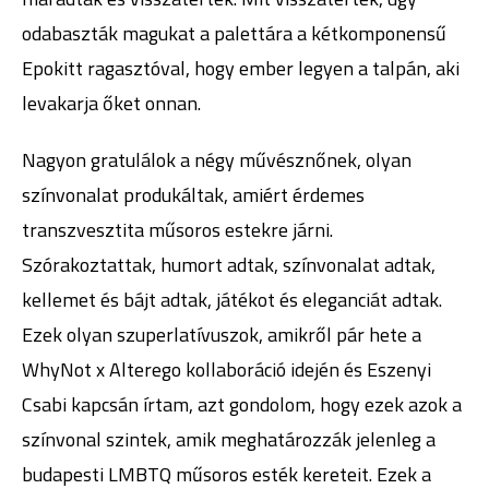
odabaszták magukat a palettára a kétkomponensű
Epokitt ragasztóval, hogy ember legyen a talpán, aki
levakarja őket onnan.
Nagyon gratulálok a négy művésznőnek, olyan
színvonalat produkáltak, amiért érdemes
transzvesztita műsoros estekre járni.
Szórakoztattak, humort adtak, színvonalat adtak,
kellemet és bájt adtak, játékot és eleganciát adtak.
Ezek olyan szuperlatívuszok, amikről pár hete a
WhyNot x Alterego kollaboráció idején és Eszenyi
Csabi kapcsán írtam, azt gondolom, hogy ezek azok a
színvonal szintek, amik meghatározzák jelenleg a
budapesti LMBTQ műsoros esték kereteit. Ezek a