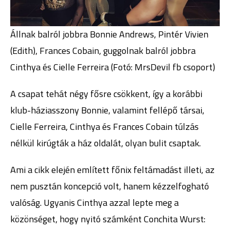
Állnak balról jobbra Bonnie Andrews, Pintér Vivien
(Edith), Frances Cobain, guggolnak balról jobbra
Cinthya és Cielle Ferreira (Fotó: MrsDevil fb csoport)
A csapat tehát négy fősre csökkent, így a korábbi
klub-háziasszony Bonnie, valamint fellépő társai,
Cielle Ferreira, Cinthya és Frances Cobain túlzás
nélkül kirúgták a ház oldalát, olyan bulit csaptak.
Ami a cikk elején említett főnix feltámadást illeti, az
nem pusztán koncepció volt, hanem kézzelfogható
valóság. Ugyanis Cinthya azzal lepte meg a
közönséget, hogy nyitó számként Conchita Wurst: