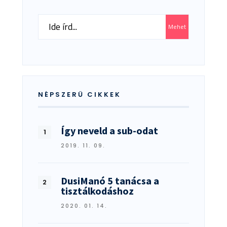
Search
Mehet
for:
NÉPSZERŰ CIKKEK
Így neveld a sub-odat
2019. 11. 09.
DusiManó 5 tanácsa a
tisztálkodáshoz
2020. 01. 14.