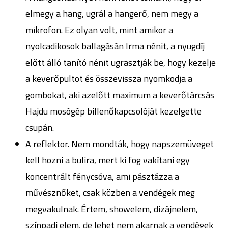
elmegy a hang, ugrál a hangerő, nem megy a
mikrofon. Ez olyan volt, mint amikor a
nyolcadikosok ballagásán Irma nénit, a nyugdíj
előtt álló tanító nénit ugrasztják be, hogy kezelje
a keverőpultot és összevissza nyomkodja a
gombokat, aki azelőtt maximum a keverőtárcsás
Hajdu mosógép billenőkapcsolóját kezelgette
csupán.
A reflektor. Nem mondták, hogy napszemüveget
kell hozni a bulira, mert ki fog vakítani egy
koncentrált fénycsóva, ami pásztázza a
művésznőket, csak közben a vendégek meg
megvakulnak. Értem, showelem, dizájnelem,
színpadi elem, de lehet nem akarnak a vendégek