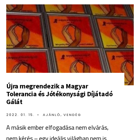
Újra megrendezik a Magyar
Tolerancia és Jótékonysági Díjátadó
Gálát
2022. 01. 15.
•
AJÁNLÓ
,
VENDÉG
A másik ember elfogadása nem elvárás,
nem kérés – egy ideális világban nem is