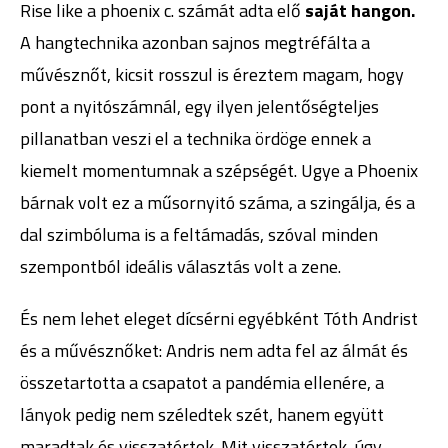
Rise like a phoenix c. számát adta elő
saját hangon.
A hangtechnika azonban sajnos megtréfálta a
művésznőt, kicsit rosszul is éreztem magam, hogy
pont a nyitószámnál, egy ilyen jelentőségteljes
pillanatban veszi el a technika ördöge ennek a
kiemelt momentumnak a szépségét. Ugye a Phoenix
bárnak volt ez a műsornyitó száma, a szingálja, és a
dal szimbóluma is a feltámadás, szóval minden
szempontból ideális választás volt a zene.
És nem lehet eleget dícsérni egyébként Tóth Andrist
és a művésznőket: Andris nem adta fel az álmát és
összetartotta a csapatot a pandémia ellenére, a
lányok pedig nem széledtek szét, hanem együtt
maradtak és visszatértek. Mit visszatértek, úgy