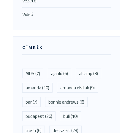
Vezető
Videó
CÍMKÉK
AIDS
(7)
ajánló
(6)
altalap
(8)
amanda
(10)
amanda elstak
(9)
bar
(7)
bonnie andrews
(6)
budapest
(26)
buli
(10)
crush
(6)
desszert
(23)