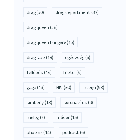
drag
(50)
drag department
(37)
drag queen
(58)
drag queen hungary
(15)
drag race
(13)
egészség
(6)
fellépés
(14)
főétel
(9)
gaga
(13)
HIV
(30)
interjú
(53)
kimberly
(13)
koronavírus
(9)
meleg
(7)
műsor
(15)
phoenix
(14)
podcast
(6)