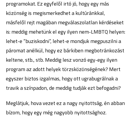
programokat. Ez egyfelől irtó jó, hogy egy más
közönség is megismerkedhet a kultúránkkal,
másfelől rejt magában megválaszolatlan kérdéseket
is: meddig mehetünk el egy ilyen nem-LMBTQ helyen:
lehet-e “buziskodni”, lehet-e mondjuk megpuszilni a
páromat anélkül, hogy ez bárkiben megbotránkozást
keltene, stb., stb. Meddig lesz vonzó egy-egy ilyen
program az adott helyek törzsközönségének? Mert
egyszer biztos izgalmas, hogy ott ugrabugrálnak a
travik a színpadon, de meddig tudják ezt befogadni?
Meglátjuk, hova vezet ez a nagy nyitottság, én abban
bízom, hogy egy még nagyobb nyitottsághoz.