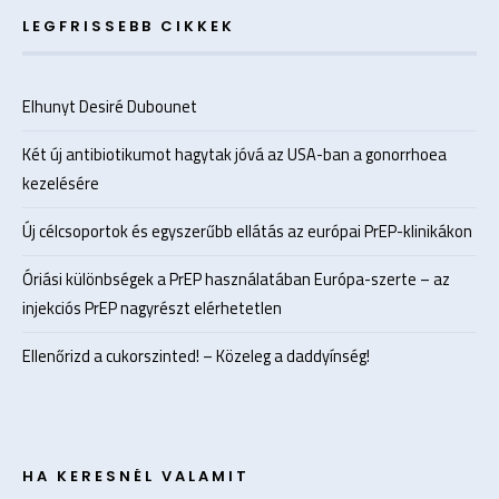
LEGFRISSEBB CIKKEK
Elhunyt Desiré Dubounet
Két új antibiotikumot hagytak jóvá az USA-ban a gonorrhoea
kezelésére
Új célcsoportok és egyszerűbb ellátás az európai PrEP-klinikákon
Óriási különbségek a PrEP használatában Európa-szerte – az
injekciós PrEP nagyrészt elérhetetlen
Ellenőrizd a cukorszinted! – Közeleg a daddyínség!
HA KERESNÉL VALAMIT