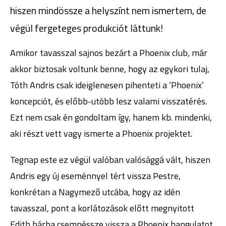
hiszen mindössze a helyszínt nem ismertem, de
végül fergeteges produkciót láttunk!
Amikor tavasszal sajnos bezárt a Phoenix club, már
akkor biztosak voltunk benne, hogy az egykori tulaj,
Tóth Andris csak ideiglenesen pihenteti a ‘Phoenix’
koncepciót, és előbb-utóbb lesz valami visszatérés.
Ezt nem csak én gondoltam így, hanem kb. mindenki,
aki részt vett vagy ismerte a Phoenix projektet.
Tegnap este ez végül valóban valósággá vált, hiszen
Andris egy új eseménnyel tért vissza Pestre,
konkrétan a Nagymező utcába, hogy az idén
tavasszal, pont a korlátozások előtt megnyitott
Edith bárba csempéssze vissza a Phoenix hangulatot.