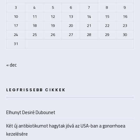
3
4
5
6
7
8
9
10
11
12
13
14
15
16
17
18
19
20
21
22
23
24
25
26
27
28
29
30
31
« dec
LEGFRISSEBB CIKKEK
Elhunyt Desiré Dubounet
Két új antibiotikumot hagytak jóvá az USA-ban a gonorrhoea
kezelésére