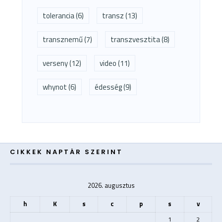
tolerancia
(6)
transz
(13)
transznemű
(7)
transzvesztita
(8)
verseny
(12)
video
(11)
whynot
(6)
édesség
(9)
CIKKEK NAPTÁR SZERINT
2026. augusztus
h
K
s
c
p
s
v
1
2