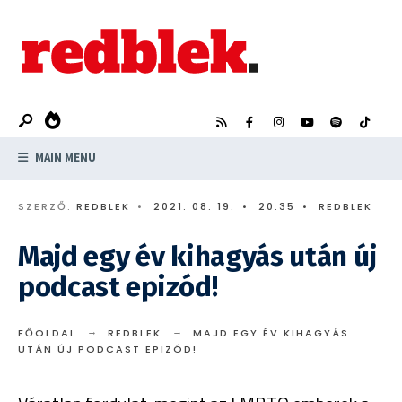
Search
Skip
for:
to
content
MAIN MENU
SZERZŐ:
REDBLEK
•
2021. 08. 19.
•
20:35
•
REDBLEK
Majd egy év kihagyás után új
podcast epizód!
FŐOLDAL
REDBLEK
MAJD EGY ÉV KIHAGYÁS
UTÁN ÚJ PODCAST EPIZÓD!