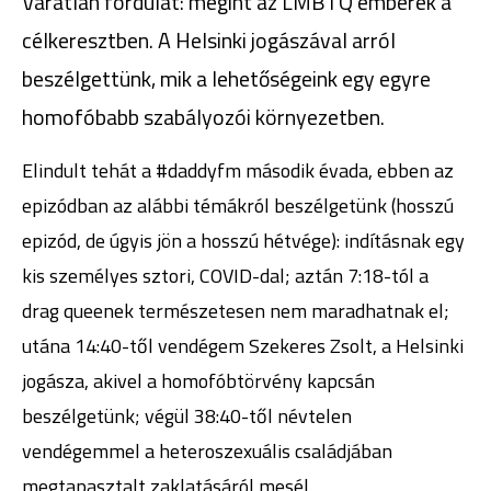
Váratlan fordulat: megint az LMBTQ emberek a
célkeresztben. A Helsinki jogászával arról
beszélgettünk, mik a lehetőségeink egy egyre
homofóbabb szabályozói környezetben.
Elindult tehát a #daddyfm második évada, ebben az
epizódban az alábbi témákról beszélgetünk (hosszú
epizód, de úgyis jön a hosszú hétvége): indításnak egy
kis személyes sztori, COVID-dal; aztán 7:18-tól a
drag queenek természetesen nem maradhatnak el;
utána 14:40-től vendégem Szekeres Zsolt, a Helsinki
jogásza, akivel a homofóbtörvény kapcsán
beszélgetünk; végül 38:40-től névtelen
vendégemmel a heteroszexuális családjában
megtapasztalt zaklatásáról mesél.