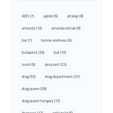
AIDS
(7)
ajánló
(6)
altalap
(8)
amanda
(10)
amanda elstak
(9)
bar
(7)
bonnie andrews
(6)
budapest
(26)
buli
(10)
crush
(6)
desszert
(23)
drag
(50)
drag department
(37)
drag queen
(58)
drag queen hungary
(15)
drag race
(13)
egészség
(6)