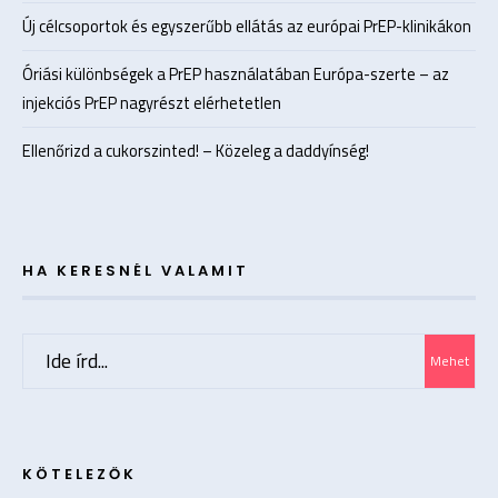
Új célcsoportok és egyszerűbb ellátás az európai PrEP-klinikákon
Óriási különbségek a PrEP használatában Európa-szerte – az
injekciós PrEP nagyrészt elérhetetlen
Ellenőrizd a cukorszinted! – Közeleg a daddyínség!
HA KERESNÉL VALAMIT
Search
Mehet
for:
KÖTELEZŐK