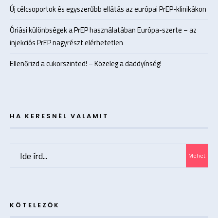
Új célcsoportok és egyszerűbb ellátás az európai PrEP-klinikákon
Óriási különbségek a PrEP használatában Európa-szerte – az
injekciós PrEP nagyrészt elérhetetlen
Ellenőrizd a cukorszinted! – Közeleg a daddyínség!
HA KERESNÉL VALAMIT
Search
Mehet
for:
KÖTELEZŐK