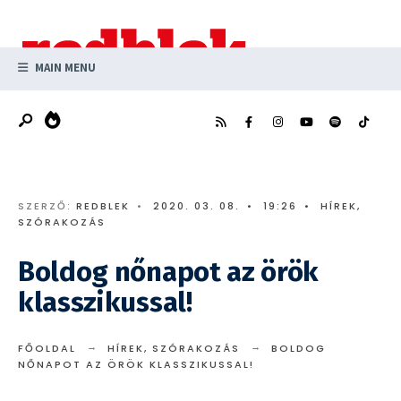
Search
Skip
for:
to
content
MAIN MENU
SZERZŐ:
REDBLEK
•
2020. 03. 08.
•
19:26
•
HÍREK
,
SZÓRAKOZÁS
Boldog nőnapot az örök
klasszikussal!
FŐOLDAL
HÍREK
,
SZÓRAKOZÁS
BOLDOG
NŐNAPOT AZ ÖRÖK KLASSZIKUSSAL!