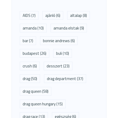
AIDS
(7)
ajánló
(6)
altalap
(8)
amanda
(10)
amanda elstak
(9)
bar
(7)
bonnie andrews
(6)
budapest
(26)
buli
(10)
crush
(6)
desszert
(23)
drag
(50)
drag department
(37)
drag queen
(58)
drag queen hungary
(15)
drag race
(13)
egészség
(6)