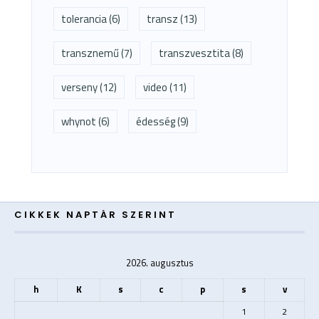
tolerancia
(6)
transz
(13)
transznemű
(7)
transzvesztita
(8)
verseny
(12)
video
(11)
whynot
(6)
édesség
(9)
CIKKEK NAPTÁR SZERINT
2026. augusztus
h
K
s
c
p
s
v
1
2