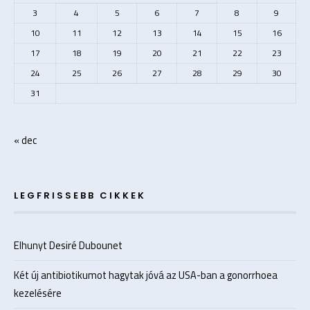
3
4
5
6
7
8
9
10
11
12
13
14
15
16
17
18
19
20
21
22
23
24
25
26
27
28
29
30
31
« dec
LEGFRISSEBB CIKKEK
Elhunyt Desiré Dubounet
Két új antibiotikumot hagytak jóvá az USA-ban a gonorrhoea
kezelésére