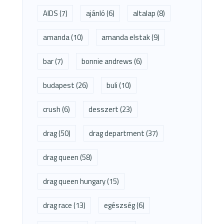
AIDS
(7)
ajánló
(6)
altalap
(8)
amanda
(10)
amanda elstak
(9)
bar
(7)
bonnie andrews
(6)
budapest
(26)
buli
(10)
crush
(6)
desszert
(23)
drag
(50)
drag department
(37)
drag queen
(58)
drag queen hungary
(15)
drag race
(13)
egészség
(6)