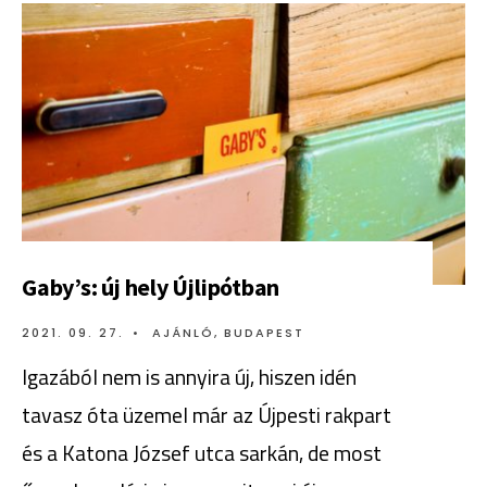
Gaby’s: új hely Újlipótban
2021. 09. 27.
•
AJÁNLÓ
,
BUDAPEST
Igazából nem is annyira új, hiszen idén
tavasz óta üzemel már az Újpesti rakpart
és a Katona József utca sarkán, de most