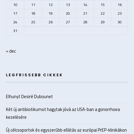
10
11
12
13
14
15
16
17
18
19
20
21
22
23
24
25
26
27
28
29
30
31
« dec
LEGFRISSEBB CIKKEK
Elhunyt Desiré Dubounet
Két új antibiotikumot hagytak jóvá az USA-ban a gonorrhoea
kezelésére
Új célcsoportok és egyszerűbb ellátás az európai PrEP-klinikákon