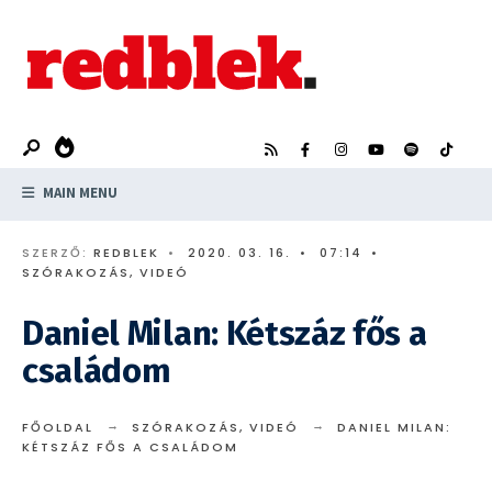
Search
Skip
for:
to
content
MAIN MENU
SZERZŐ:
REDBLEK
•
2020. 03. 16.
•
07:14
•
SZÓRAKOZÁS
,
VIDEÓ
Daniel Milan: Kétszáz fős a
családom
FŐOLDAL
SZÓRAKOZÁS
,
VIDEÓ
DANIEL MILAN:
KÉTSZÁZ FŐS A CSALÁDOM