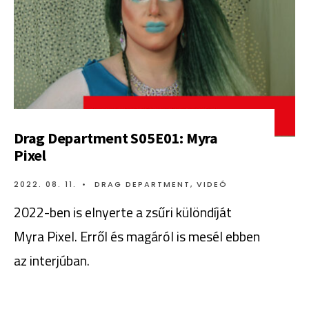
Drag Department S05E01: Myra
Pixel
2022. 08. 11.
•
DRAG DEPARTMENT
,
VIDEÓ
2022-ben is elnyerte a zsűri különdíját
Myra Pixel. Erről és magáról is mesél ebben
az interjúban.