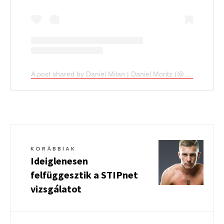
A post shared by Daniel Milan | Daniel Moritz (@danielxmilan)
KORÁBBIAK
Ideiglenesen
felfüggesztik a STIPnet
vizsgálatot