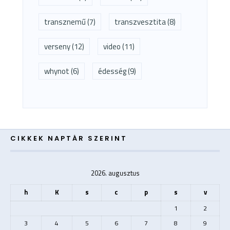
transznemű
(7)
transzvesztita
(8)
verseny
(12)
video
(11)
whynot
(6)
édesség
(9)
CIKKEK NAPTÁR SZERINT
2026. augusztus
h
K
s
c
p
s
v
1
2
3
4
5
6
7
8
9