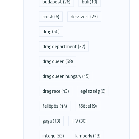
budapest
(26)
buli
(10)
crush
(6)
desszert
(23)
drag
(50)
drag department
(37)
drag queen
(58)
drag queen hungary
(15)
drag race
(13)
egészség
(6)
fellépés
(14)
főétel
(9)
gaga
(13)
HIV
(30)
interjú
(53)
kimberly
(13)