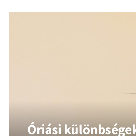
Óriási különbsége