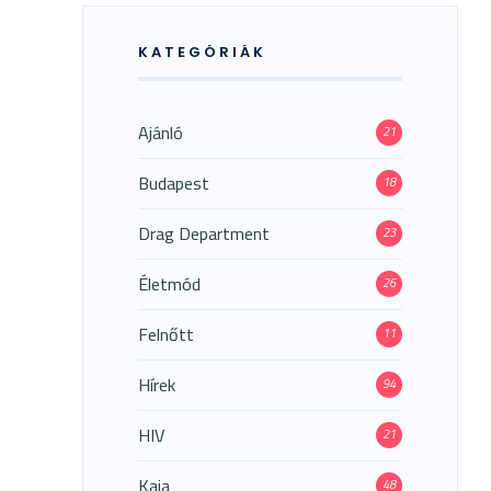
KATEGÓRIÁK
Ajánló
21
Budapest
18
Drag Department
23
Életmód
26
Felnőtt
11
Hírek
94
HIV
21
Kaja
48