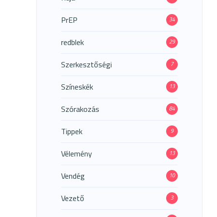
PrEP
34
redblek
29
Szerkesztőségi
7
Színeskék
13
Szórakozás
84
Tippek
9
Vélemény
13
Vendég
10
Vezető
3