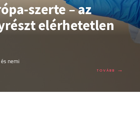
ópa-szerte – az
yrészt elérhetetlen
 és nemi
→
TOVÁBB:
TOVÁBB
ÓRIÁSI
KÜLÖNBSÉ
A
PREP
HASZNÁLA
EURÓPA-
SZERTE
–
AZ
INJEKCIÓS
PREP
NAGYRÉSZ