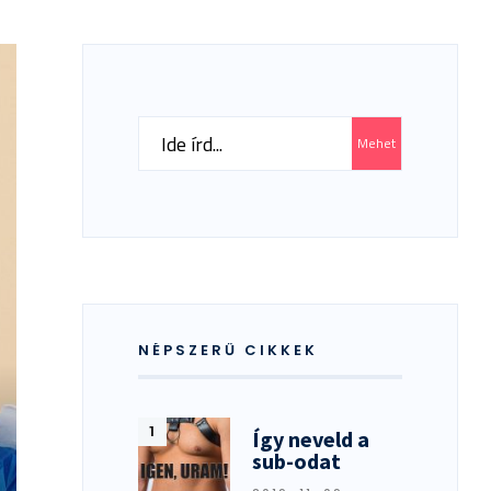
Search
Mehet
for:
NÉPSZERŰ CIKKEK
Így neveld a
sub-odat