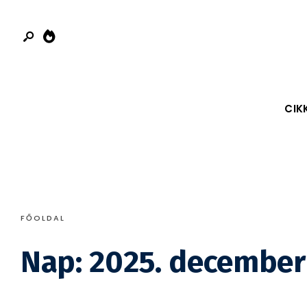
Search
Skip
for:
to
content
CIK
FŐOLDAL
Nap:
2025. december 