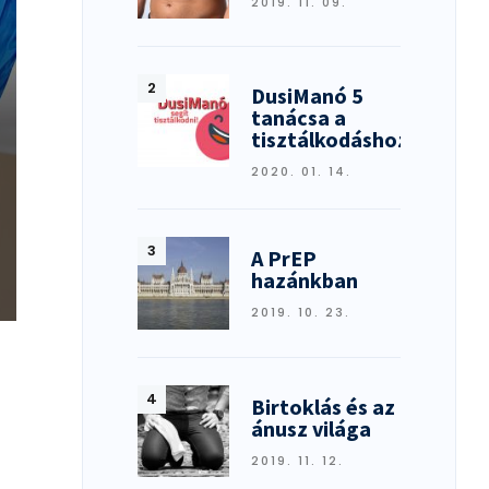
2019. 11. 09.
DusiManó 5
tanácsa a
tisztálkodáshoz
2020. 01. 14.
A PrEP
hazánkban
GEK
2019. 10. 23.
TÁBAN
Birtoklás és az
ánusz világa
2019. 11. 12.
T