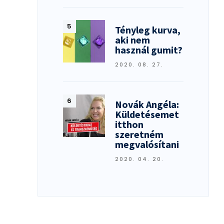
LEN
Tényleg kurva,
aki nem
használ gumit?
2020. 08. 27.
Novák Angéla:
Küldetésemet
itthon
szeretném
megvalósítani
2020. 04. 20.