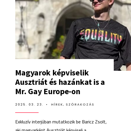
NAGYRÉSZ
ELÉRHETET
Magyarok képviselik
Ausztriát és hazánkat is a
Mr. Gay Europe-on
2025. 03. 23.
•
HÍREK
,
SZÓRAKOZÁS
Exkluzív interjúban mutatkozik be Baricz Zsolt,
aki magyarként Ausztriát képviseli a