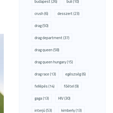
budapest
(26)
buli
(10)
crush
(6)
desszert
(23)
drag
(50)
drag department
(37)
drag queen
(58)
drag queen hungary
(15)
drag race
(13)
egészség
(6)
fellépés
(14)
főétel
(9)
gaga
(13)
HIV
(30)
interjú
(53)
kimberly
(13)