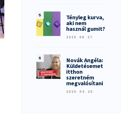
Tényleg kurva,
aki nem
használ gumit?
2020. 08. 27.
Novák Angéla:
Küldetésemet
itthon
szeretném
megvalósítani
2020. 04. 20.