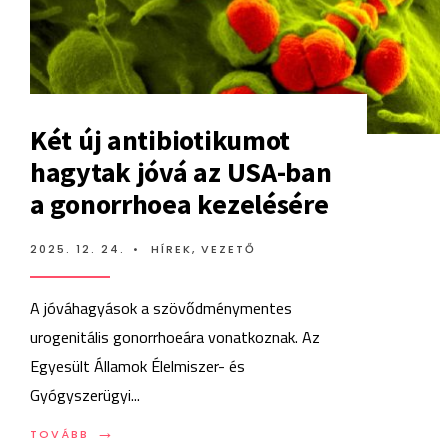
Két új antibiotikumot
hagytak jóvá az USA-ban
a gonorrhoea kezelésére
2025. 12. 24.
•
HÍREK
,
VEZETŐ
A jóváhagyások a szövődménymentes
urogenitális gonorrhoeára vonatkoznak. Az
Egyesült Államok Élelmiszer- és
Gyógyszerügyi
...
→
TOVÁBB:
TOVÁBB