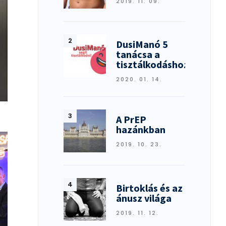
2019. 11. 09.
DusiManó 5
tanácsa a
tisztálkodáshoz
2020. 01. 14.
A PrEP
hazánkban
2019. 10. 23.
Birtoklás és az
ánusz világa
2019. 11. 12.