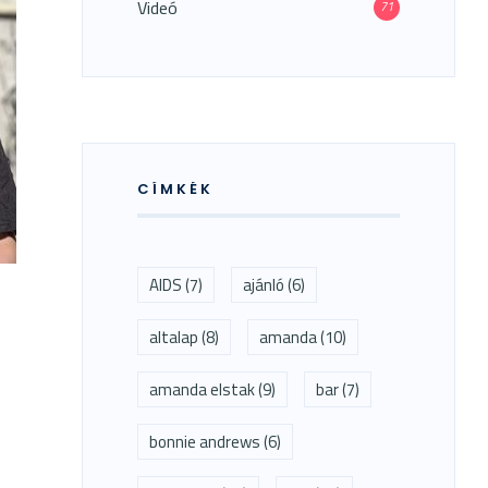
Videó
71
T
LEN
CÍMKÉK
AIDS
(7)
ajánló
(6)
altalap
(8)
amanda
(10)
amanda elstak
(9)
bar
(7)
bonnie andrews
(6)