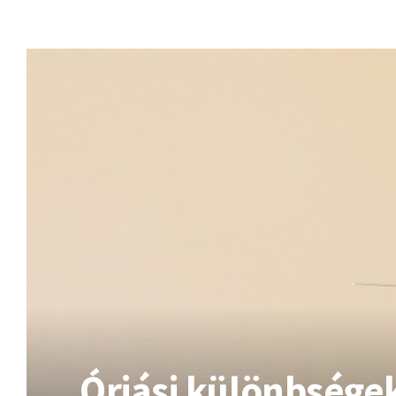
KÉT
ÚJ
ANTIBIOTIKUMOT
HAGYTAK
JÓVÁ
AZ
USA-
BAN
A
GONORRHOEA
KEZELÉSÉRE
Óriási különbsége