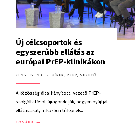
Új célcsoportok és
egyszerűbb ellátás az
európai PrEP-klinikákon
2025. 12. 23.
•
HÍREK
,
PREP
,
VEZETŐ
A közösség által irányított, vezető PrEP-
szolgáltatások újragondolják, hogyan nyújtják
ellátásaikat, miközben túllépnek
...
→
TOVÁBB:
TOVÁBB
ÚJ
CÉLCSOPORTOK