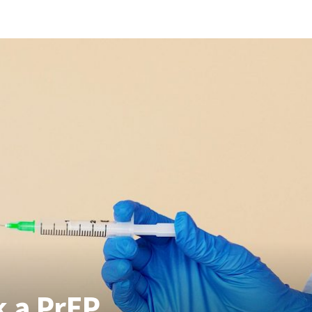
ÉS
EGYSZERŰBB
ELLÁTÁS
AZ
EURÓPAI
PREP-
KLINIKÁKON
k a PrEP