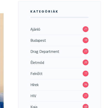
KATEGÓRIÁK
Ajánló
21
Budapest
18
Drag Department
23
Életmód
26
Felnőtt
11
Hírek
94
HIV
21
Kaja
48