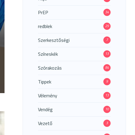
PrEP
34
redblek
29
Szerkesztőségi
7
Színeskék
13
Szórakozás
84
Tippek
9
GEK
Vélemény
13
TÁBAN
Vendég
10
Vezető
3