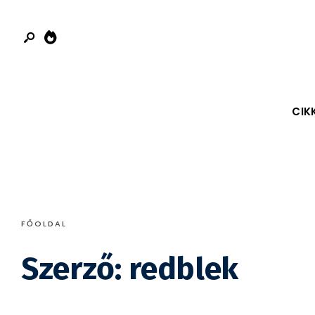
Search
Skip
for:
to
content
CIK
FŐOLDAL
Szerző:
redblek