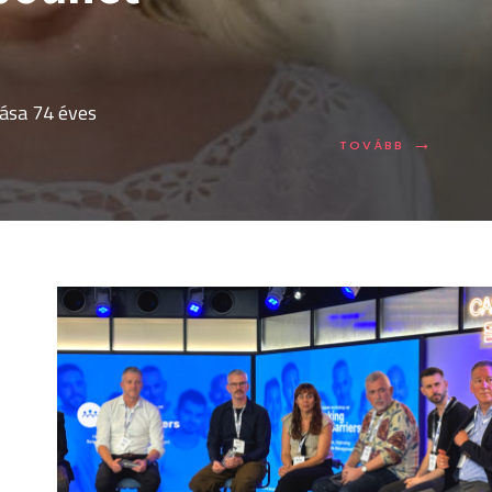
ása 74 éves
→
TOVÁBB:
TOVÁBB
ELHUNYT
DESIRÉ
DUBOUNET