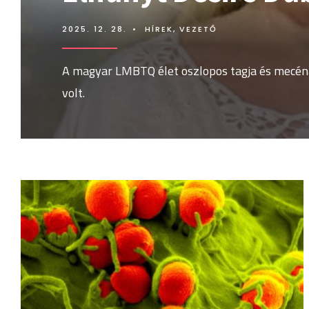
2025. 12. 28.
•
HÍREK
,
VEZETŐ
A magyar LMBTQ élet oszlopos tagja és mecén
volt.