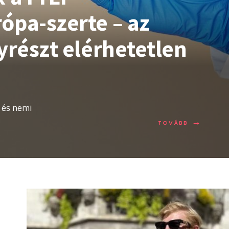
ópa-szerte – az
yrészt elérhetetlen
 és nemi
→
TOVÁBB:
TOVÁBB
ÓRIÁSI
KÜLÖNBSÉ
A
PREP
HASZNÁLA
EURÓPA-
SZERTE
–
AZ
INJEKCIÓS
PREP