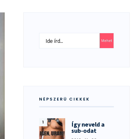
Search
Mehet
for:
NÉPSZERŰ CIKKEK
Így neveld a
sub-odat