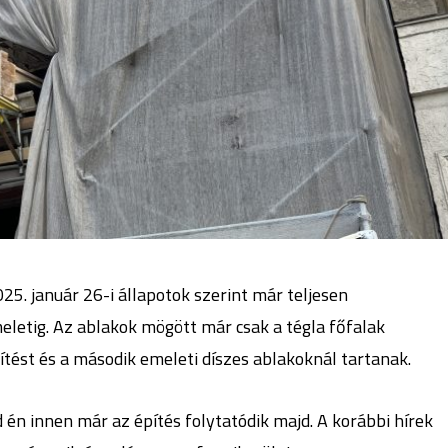
5. január 26-i állapotok szerint már teljesen
letig. Az ablakok mögött már csak a tégla főfalak
ítést és a második emeleti díszes ablakoknál tartanak.
én innen már az építés folytatódik majd. A korábbi hírek