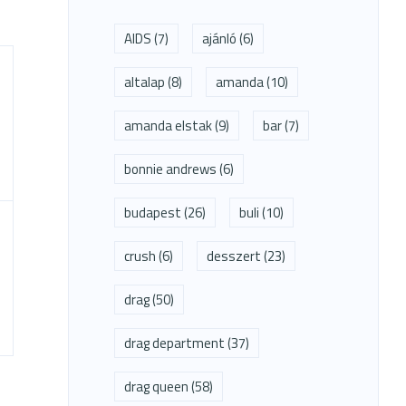
AIDS
(7)
ajánló
(6)
altalap
(8)
amanda
(10)
amanda elstak
(9)
bar
(7)
bonnie andrews
(6)
budapest
(26)
buli
(10)
crush
(6)
desszert
(23)
drag
(50)
drag department
(37)
drag queen
(58)