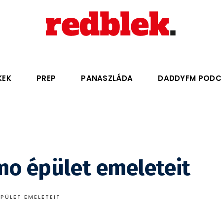
KEK
PREP
PANASZLÁDA
DADDYFM POD
mo épület emeleteit
PÜLET EMELETEIT