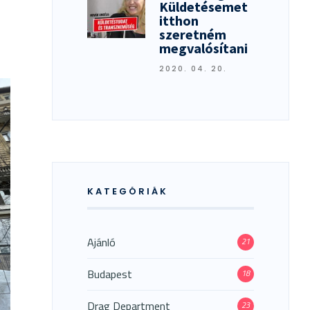
Küldetésemet
itthon
szeretném
megvalósítani
2020. 04. 20.
KATEGÓRIÁK
Ajánló
21
Budapest
18
Drag Department
23