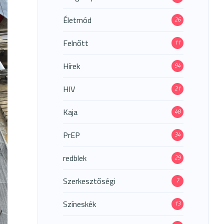
Életmód
26
Felnőtt
11
Hírek
94
HIV
21
Kaja
48
PrEP
34
redblek
29
Szerkesztőségi
7
Színeskék
13