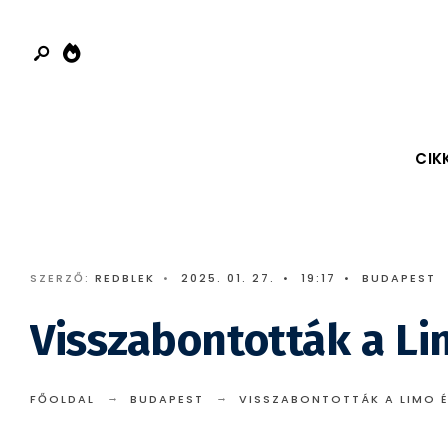
Search
Skip
for:
to
content
CIK
SZERZŐ:
REDBLEK
•
2025. 01. 27.
•
19:17
•
BUDAPEST
Visszabontották a Li
FŐOLDAL
BUDAPEST
VISSZABONTOTTÁK A LIMO É