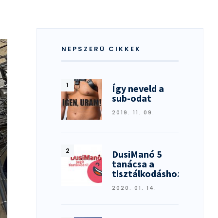
NÉPSZERŰ CIKKEK
Így neveld a
sub-odat
2019. 11. 09.
DusiManó 5
tanácsa a
tisztálkodáshoz
2020. 01. 14.