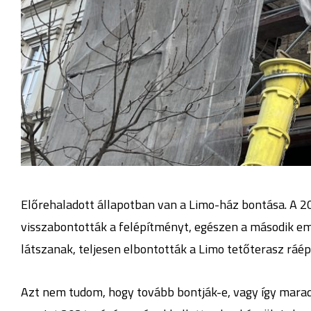
Előrehaladott állapotban van a Limo-ház bontása. A 202
visszabontották a felépítményt, egészen a második eme
látszanak, teljesen elbontották a Limo tetőterasz ráép
Azt nem tudom, hogy tovább bontják-e, vagy így marad 