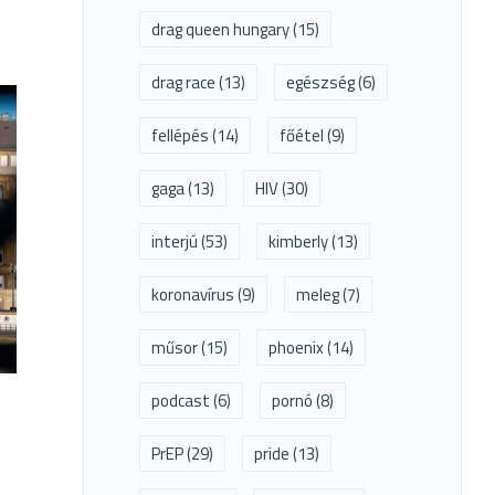
drag queen hungary
(15)
drag race
(13)
egészség
(6)
fellépés
(14)
főétel
(9)
gaga
(13)
HIV
(30)
interjú
(53)
kimberly
(13)
koronavírus
(9)
meleg
(7)
műsor
(15)
phoenix
(14)
podcast
(6)
pornó
(8)
PrEP
(29)
pride
(13)