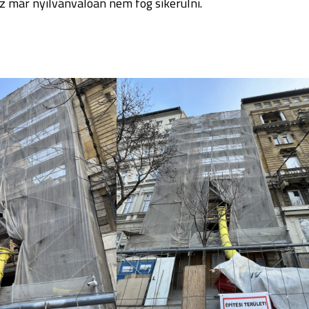
ez már nyilvánvalóan nem fog sikerülni.