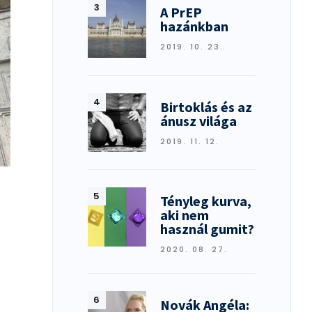
A PrEP
hazánkban
2019. 10. 23.
Birtoklás és az
ánusz világa
2019. 11. 12.
Tényleg kurva,
aki nem
használ gumit?
2020. 08. 27.
Novák Angéla: