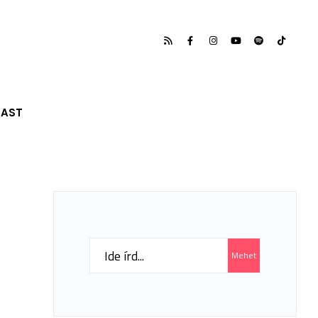
CAST
Search
Mehet
for: