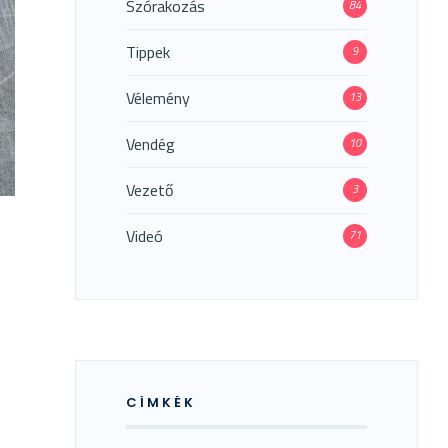
Szórakozás
84
Tippek
9
Vélemény
13
Vendég
10
Vezető
3
Videó
71
CÍMKÉK