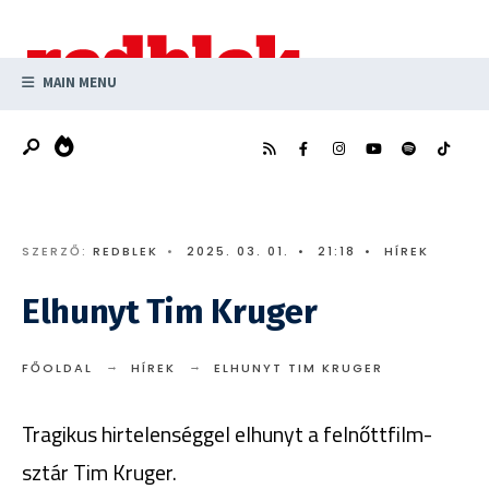
Search
Skip
for:
to
content
MAIN MENU
SZERZŐ:
REDBLEK
•
2025. 03. 01.
•
21:18
•
HÍREK
Elhunyt Tim Kruger
FŐOLDAL
HÍREK
ELHUNYT TIM KRUGER
Tragikus hirtelenséggel elhunyt a felnőttfilm-
sztár Tim Kruger.