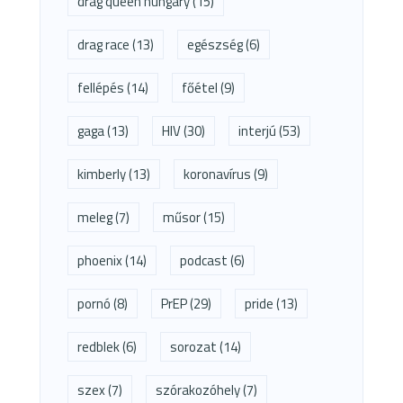
drag queen hungary
(15)
drag race
(13)
egészség
(6)
fellépés
(14)
főétel
(9)
gaga
(13)
HIV
(30)
interjú
(53)
kimberly
(13)
koronavírus
(9)
meleg
(7)
műsor
(15)
phoenix
(14)
podcast
(6)
pornó
(8)
PrEP
(29)
pride
(13)
redblek
(6)
sorozat
(14)
szex
(7)
szórakozóhely
(7)