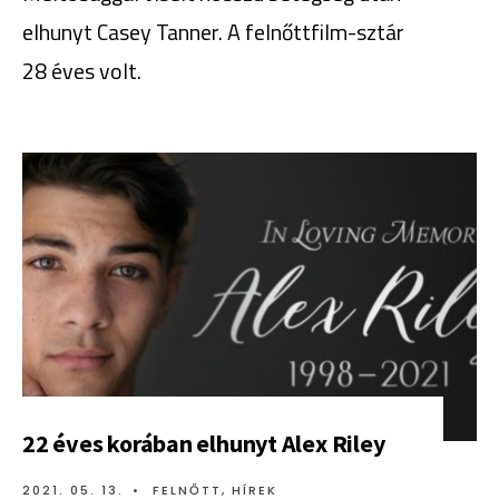
elhunyt Casey Tanner. A felnőttfilm-sztár
28 éves volt.
22 éves korában elhunyt Alex Riley
2021. 05. 13.
•
FELNŐTT
,
HÍREK