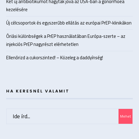
Két új antibiotikumot hagytak jóvá az USA-ban a gonorrhoea
kezelésére
Új célcsoportok és egyszerűbb ellátás az európai PrEP-klinikákon
Óriási különbségek a PrEP használatában Európa-szerte – az
injekciós PrEP nagyrészt elérhetetlen
Ellenőrizd a cukorszinted! – Közeleg a daddyínség!
HA KERESNÉL VALAMIT
Search
Mehet
for: