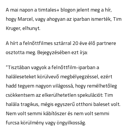
A mai napon a timtales+ blogon jelent meg a hír,
hogy Marcel, vagy ahogyan az iparban ismerték, Tim
Kruger, elhunyt.
A hírt a felnőttfilmes sztárral 20 éve élő partnere
osztotta meg. Bejegyzésében ezt írja:
“Tisztában vagyok a felnőttfilm-iparban a
haláleseteket körülvevő megbélyegzéssel, ezért
hadd tegyem nagyon világossá, hogy remélhetőleg
csökkentsem az elkerülhetetlen spekulációt: Tim
halála tragikus, mégis egyszerű otthoni baleset volt.
Nem volt semmi kábítószer és nem volt semmi
furcsa körülmény vagy öngyilkosság.