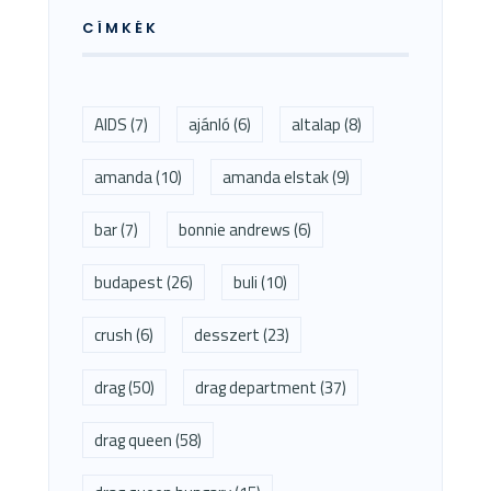
CÍMKÉK
AIDS
(7)
ajánló
(6)
altalap
(8)
amanda
(10)
amanda elstak
(9)
bar
(7)
bonnie andrews
(6)
budapest
(26)
buli
(10)
crush
(6)
desszert
(23)
drag
(50)
drag department
(37)
drag queen
(58)