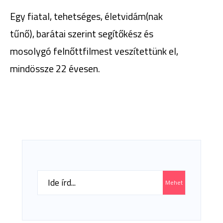
Egy fiatal, tehetséges, életvidám(nak
tűnő), barátai szerint segítőkész és
mosolygó felnőttfilmest veszítettünk el,
mindössze 22 évesen.
Search
Mehet
for: