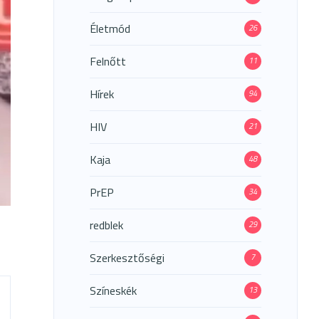
Életmód
26
Felnőtt
11
Hírek
94
HIV
21
Kaja
48
PrEP
34
redblek
29
Szerkesztőségi
7
Színeskék
13