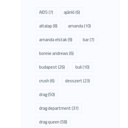
AIDS
(7)
ajánló
(6)
altalap
(8)
amanda
(10)
amanda elstak
(9)
bar
(7)
bonnie andrews
(6)
budapest
(26)
buli
(10)
crush
(6)
desszert
(23)
drag
(50)
drag department
(37)
drag queen
(58)