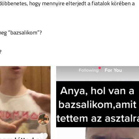
döbbenetes, hogy mennyire elterjedt a fiatalok körében a
 meg “bazsalikom”?
?