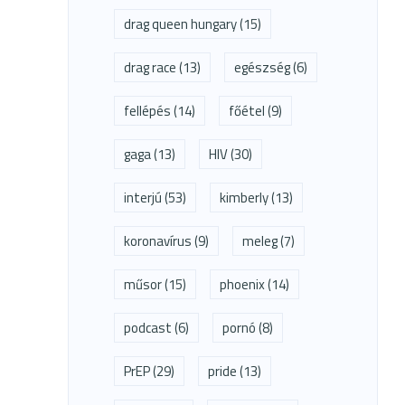
drag queen hungary
(15)
drag race
(13)
egészség
(6)
fellépés
(14)
főétel
(9)
gaga
(13)
HIV
(30)
interjú
(53)
kimberly
(13)
koronavírus
(9)
meleg
(7)
műsor
(15)
phoenix
(14)
podcast
(6)
pornó
(8)
PrEP
(29)
pride
(13)