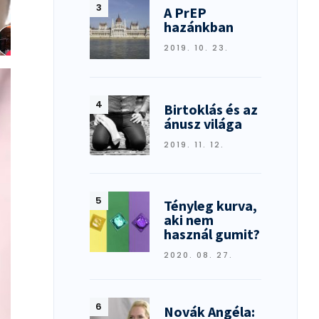
A PrEP
hazánkban
2019. 10. 23.
Birtoklás és az
ánusz világa
2019. 11. 12.
Tényleg kurva,
aki nem
használ gumit?
2020. 08. 27.
Novák Angéla: