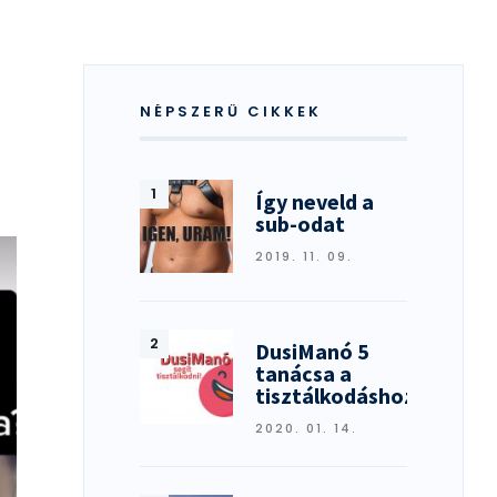
NÉPSZERŰ CIKKEK
Így neveld a
sub-odat
2019. 11. 09.
DusiManó 5
tanácsa a
tisztálkodáshoz
2020. 01. 14.