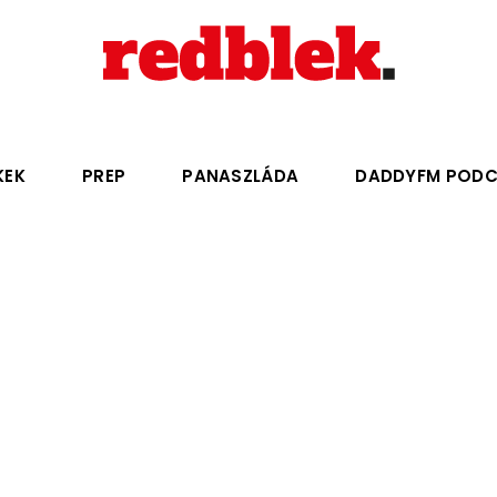
KEK
PREP
PANASZLÁDA
DADDYFM POD
K