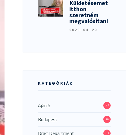
Küldetésemet
itthon
szeretném
megvalósítani
2020. 04. 20.
KATEGÓRIÁK
Ajánló
21
Budapest
18
Drag Department
23