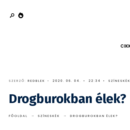
Search
Skip
for:
to
content
CIK
SZERZŐ:
REDBLEK
•
2020. 06. 04.
•
22:34
•
SZÍNESKÉ
Drogburokban élek?
FŐOLDAL
SZÍNESKÉK
DROGBUROKBAN ÉLEK?