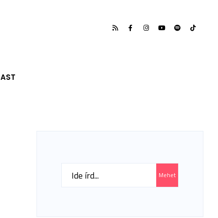
CAST
Search
Mehet
for: