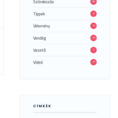
Szórakozás
84
Tippek
9
Vélemény
13
Vendég
10
Vezető
3
Videó
71
CÍMKÉK