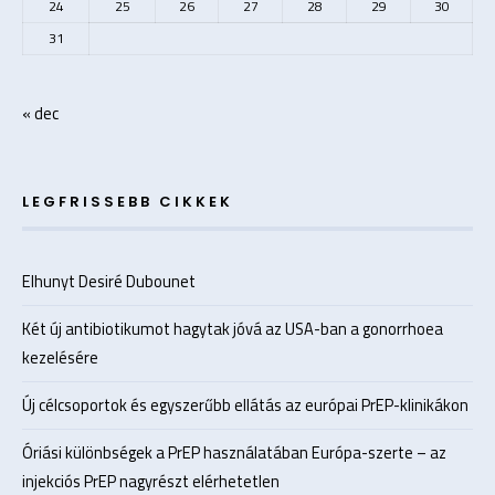
24
25
26
27
28
29
30
31
« dec
LEGFRISSEBB CIKKEK
Elhunyt Desiré Dubounet
Két új antibiotikumot hagytak jóvá az USA-ban a gonorrhoea
kezelésére
Új célcsoportok és egyszerűbb ellátás az európai PrEP-klinikákon
Óriási különbségek a PrEP használatában Európa-szerte – az
injekciós PrEP nagyrészt elérhetetlen