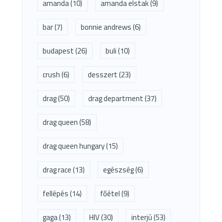
amanda
(10)
amanda elstak
(9)
bar
(7)
bonnie andrews
(6)
budapest
(26)
buli
(10)
crush
(6)
desszert
(23)
drag
(50)
drag department
(37)
drag queen
(58)
drag queen hungary
(15)
drag race
(13)
egészség
(6)
fellépés
(14)
főétel
(9)
gaga
(13)
HIV
(30)
interjú
(53)