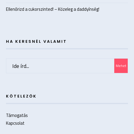
Ellenőrizd a cukorszinted! – Közeleg a daddyínség!
HA KERESNÉL VALAMIT
Search
Mehet
for:
KÖTELEZŐK
Támogatás
Kapcsolat