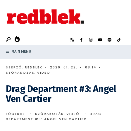
Search
Skip
for:
to
content
MAIN MENU
SZERZŐ:
REDBLEK
•
2020. 01. 22.
•
08:14
•
SZÓRAKOZÁS
,
VIDEÓ
Drag Department #3: Angel
Ven Cartier
FŐOLDAL
SZÓRAKOZÁS
,
VIDEÓ
DRAG
DEPARTMENT #3: ANGEL VEN CARTIER