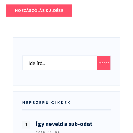
Search
Mehet
for:
NÉPSZERŰ CIKKEK
Így neveld a sub-odat
2019. 11. 09.