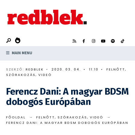
Search
Skip
for:
to
content
MAIN MENU
SZERZŐ:
REDBLEK
•
2020. 03. 04.
•
11:10
•
FELNŐTT
,
SZÓRAKOZÁS
,
VIDEÓ
Ferencz Dani: A magyar BDSM
dobogós Európában
FŐOLDAL
FELNŐTT
,
SZÓRAKOZÁS
,
VIDEÓ
FERENCZ DANI: A MAGYAR BDSM DOBOGÓS EURÓPÁBAN