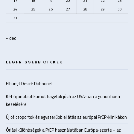
17
18
19
20
21
22
23
24
25
26
27
28
29
30
31
« dec
LEGFRISSEBB CIKKEK
Elhunyt Desiré Dubounet
Két új antibiotikumot hagytak jóvá az USA-ban a gonorrhoea
kezelésére
Új célcsoportok és egyszerűbb ellátás az európai PrEP-klinikákon
Óriási különbségek a PrEP használatában Európa-szerte – az