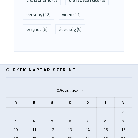
verseny
(12)
video
(11)
whynot
(6)
édesség
(9)
CIKKEK NAPTÁR SZERINT
2026. augusztus
h
K
s
c
p
s
v
1
2
3
4
5
6
7
8
9
10
11
12
13
14
15
16