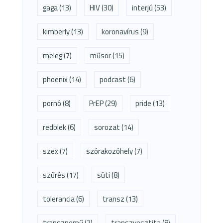
gaga
(13)
HIV
(30)
interjú
(53)
kimberly
(13)
koronavírus
(9)
meleg
(7)
műsor
(15)
phoenix
(14)
podcast
(6)
pornó
(8)
PrEP
(29)
pride
(13)
redblek
(6)
sorozat
(14)
szex
(7)
szórakozóhely
(7)
szűrés
(17)
süti
(8)
tolerancia
(6)
transz
(13)
transznemű
(7)
transzvesztita
(8)