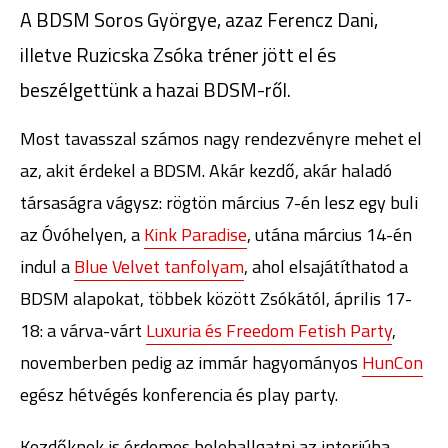
A BDSM Soros Györgye, azaz Ferencz Dani,
illetve Ruzicska Zsóka tréner jött el és
beszélgettünk a hazai BDSM-ről.
Most tavasszal számos nagy rendezvényre mehet el
az, akit érdekel a BDSM. Akár kezdő, akár haladó
társaságra vágysz: rögtön március 7-én lesz egy buli
az Óvóhelyen, a
Kink Paradise
, utána március 14-én
indul a
Blue Velvet tanfolyam
, ahol elsajátíthatod a
BDSM alapokat, többek között Zsókától, április 17-
18: a várva-várt
Luxuria és Freedom Fetish Party
,
novemberben pedig az immár hagyományos
HunCon
egész hétvégés konferencia és play party.
Kezdőknek is érdemes belehallgatni az interjúba,