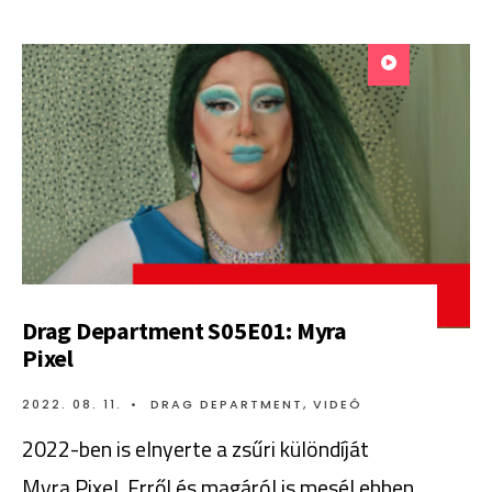
Drag Department S05E01: Myra
Pixel
2022. 08. 11.
•
DRAG DEPARTMENT
,
VIDEÓ
2022-ben is elnyerte a zsűri különdíját
Myra Pixel. Erről és magáról is mesél ebben