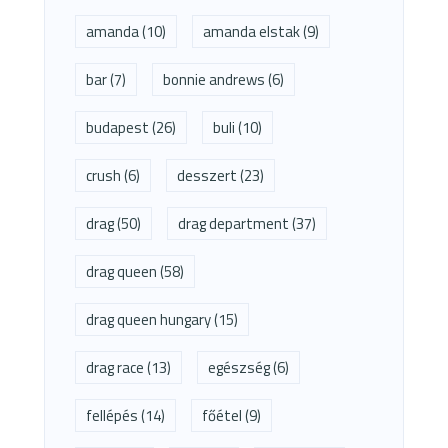
amanda
(10)
amanda elstak
(9)
bar
(7)
bonnie andrews
(6)
budapest
(26)
buli
(10)
crush
(6)
desszert
(23)
drag
(50)
drag department
(37)
drag queen
(58)
drag queen hungary
(15)
drag race
(13)
egészség
(6)
fellépés
(14)
főétel
(9)