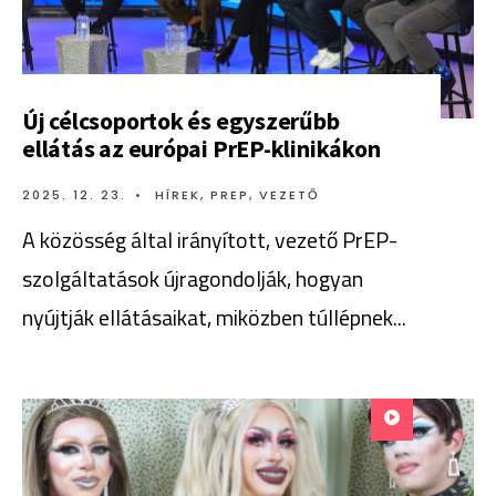
Új célcsoportok és egyszerűbb
ellátás az európai PrEP-klinikákon
2025. 12. 23.
•
HÍREK
,
PREP
,
VEZETŐ
A közösség által irányított, vezető PrEP-
szolgáltatások újragondolják, hogyan
nyújtják ellátásaikat, miközben túllépnek
...