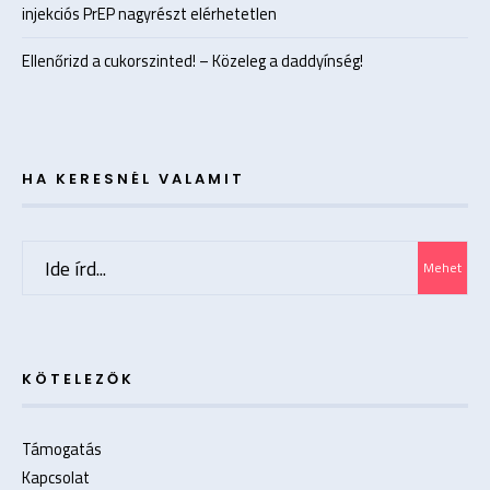
injekciós PrEP nagyrészt elérhetetlen
Ellenőrizd a cukorszinted! – Közeleg a daddyínség!
HA KERESNÉL VALAMIT
Search
Mehet
for:
KÖTELEZŐK
Támogatás
Kapcsolat