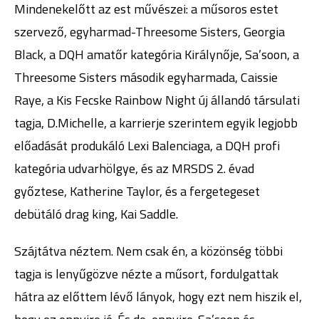
Mindenekelőtt az est művészei: a műsoros estet
szervező, egyharmad-Threesome Sisters, Georgia
Black, a DQH amatőr kategória Királynője, Sa’soon, a
Threesome Sisters második egyharmada, Caissie
Raye, a Kis Fecske Rainbow Night új állandó társulati
tagja, D.Michelle, a karrierje szerintem egyik legjobb
előadását produkáló Lexi Balenciaga, a DQH profi
kategória udvarhölgye, és az MRSDS 2. évad
győztese, Katherine Taylor, és a fergetegeset
debütáló drag king, Kai Saddle.
Szájtátva néztem. Nem csak én, a közönség többi
tagja is lenyűgözve nézte a műsort, fordulgattak
hátra az előttem lévő lányok, hogy ezt nem hiszik el,