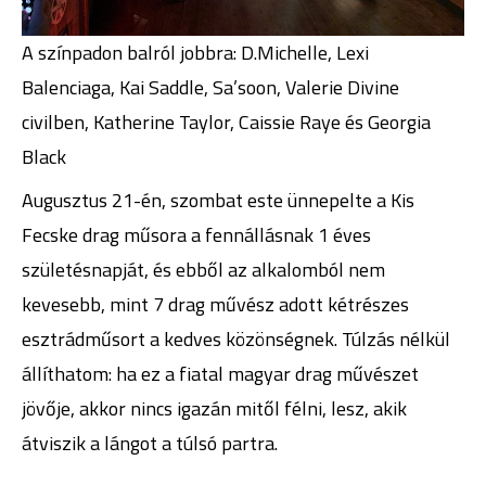
A színpadon balról jobbra: D.Michelle, Lexi
Balenciaga, Kai Saddle, Sa’soon, Valerie Divine
civilben, Katherine Taylor, Caissie Raye és Georgia
Black
Augusztus 21-én, szombat este ünnepelte a Kis
Fecske drag műsora a fennállásnak 1 éves
születésnapját, és ebből az alkalomból nem
kevesebb, mint 7 drag művész adott kétrészes
esztrádműsort a kedves közönségnek. Túlzás nélkül
állíthatom: ha ez a fiatal magyar drag művészet
jövője, akkor nincs igazán mitől félni, lesz, akik
átviszik a lángot a túlsó partra.