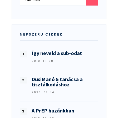
for:
NÉPSZERŰ CIKKEK
Így neveld a sub-odat
2019. 11. 09.
DusiManó 5 tanácsa a
tisztálkodáshoz
2020. 01. 14.
A PrEP hazánkban