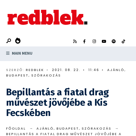
Search
Skip
for:
to
content
MAIN MENU
SZERZŐ:
REDBLEK
•
2021. 08. 22.
•
11:46
•
AJÁNLÓ
,
BUDAPEST
,
SZÓRAKOZÁS
Bepillantás a fiatal drag
művészet jövőjébe a Kis
Fecskében
FŐOLDAL
AJÁNLÓ
,
BUDAPEST
,
SZÓRAKOZÁS
BEPILLANTÁS A FIATAL DRAG MŰVÉSZET JÖVŐJÉBE A