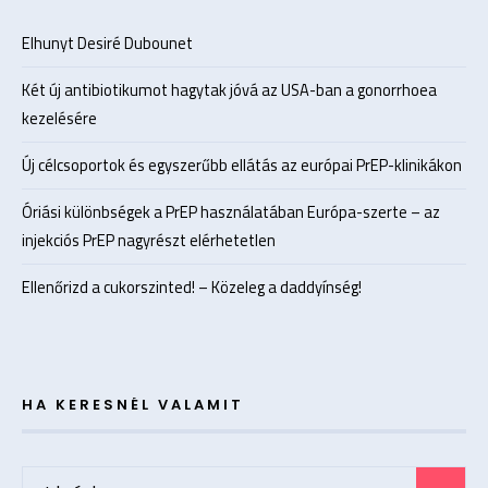
Elhunyt Desiré Dubounet
Két új antibiotikumot hagytak jóvá az USA-ban a gonorrhoea
kezelésére
Új célcsoportok és egyszerűbb ellátás az európai PrEP-klinikákon
Óriási különbségek a PrEP használatában Európa-szerte – az
injekciós PrEP nagyrészt elérhetetlen
Ellenőrizd a cukorszinted! – Közeleg a daddyínség!
HA KERESNÉL VALAMIT
Search