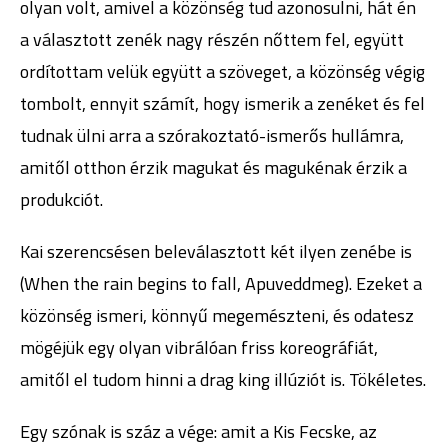
olyan volt, amivel a közönség tud azonosulni, hát én
a választott zenék nagy részén nőttem fel, együtt
ordítottam velük együtt a szöveget, a közönség végig
tombolt, ennyit számít, hogy ismerik a zenéket és fel
tudnak ülni arra a szórakoztató-ismerős hullámra,
amitől otthon érzik magukat és magukénak érzik a
produkciót.
Kai szerencsésen beleválasztott két ilyen zenébe is
(When the rain begins to fall, Apuveddmeg). Ezeket a
közönség ismeri, könnyű megemészteni, és odatesz
mögéjük egy olyan vibrálóan friss koreográfiát,
amitől el tudom hinni a drag king illúziót is. Tökéletes.
Egy szónak is száz a vége: amit a Kis Fecske, az