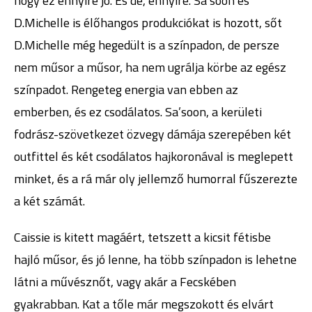
hogy ez ennyire jó. És de, ennyire. Sa’soon és
D.Michelle is élőhangos produkciókat is hozott, sőt
D.Michelle még hegedült is a színpadon, de persze
nem műsor a műsor, ha nem ugrálja körbe az egész
színpadot. Rengeteg energia van ebben az
emberben, és ez csodálatos. Sa’soon, a kerületi
fodrász-szövetkezet özvegy dámája szerepében két
outfittel és két csodálatos hajkoronával is meglepett
minket, és a rá már oly jellemző humorral fűszerezte
a két számát.
Caissie is kitett magáért, tetszett a kicsit fétisbe
hajló műsor, és jó lenne, ha több színpadon is lehetne
látni a művésznőt, vagy akár a Fecskében
gyakrabban. Kat a tőle már megszokott és elvárt