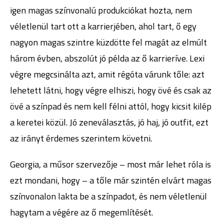
igen magas színvonalú produkciókat hozta, nem
véletlenül tart ott a karrierjében, ahol tart, ő egy
nagyon magas szintre küzdötte fel magát az elmúlt
három évben, abszolút jó példa az ő karrieríve. Lexi
végre megcsinálta azt, amit régóta várunk tőle: azt
lehetett látni, hogy végre elhiszi, hogy övé és csak az
övé a színpad és nem kell félni attól, hogy kicsit kilép
a keretei közül. Jó zeneválasztás, jó haj, jó outfit, ezt
az irányt érdemes szerintem követni.
Georgia, a műsor szervezője – most már lehet róla is
ezt mondani, hogy – a tőle már szintén elvárt magas
színvonalon lakta be a színpadot, és nem véletlenül
hagytam a végére az ő megemlítését.