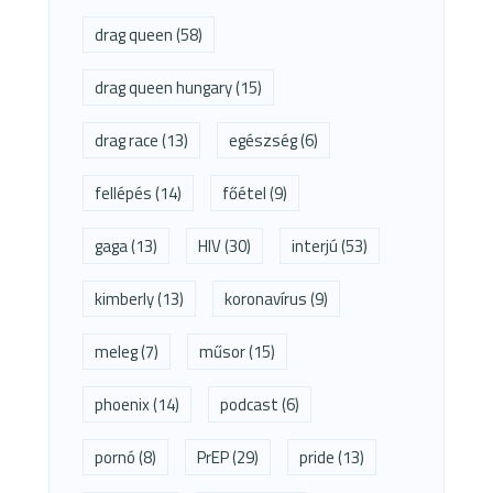
drag queen
(58)
drag queen hungary
(15)
drag race
(13)
egészség
(6)
fellépés
(14)
főétel
(9)
gaga
(13)
HIV
(30)
interjú
(53)
kimberly
(13)
koronavírus
(9)
meleg
(7)
műsor
(15)
phoenix
(14)
podcast
(6)
pornó
(8)
PrEP
(29)
pride
(13)