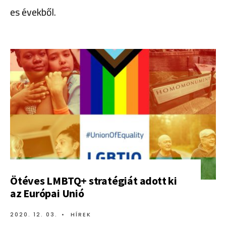
es évekből.
Ötéves LMBTQ+ stratégiát adott ki
az Európai Unió
2020. 12. 03.
•
HÍREK