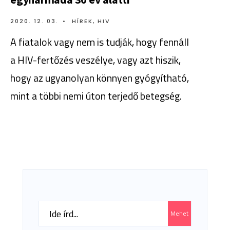
2020. 12. 03.
•
HÍREK
,
HIV
A fiatalok vagy nem is tudják, hogy fennáll
a HIV-fertőzés veszélye, vagy azt hiszik,
hogy az ugyanolyan könnyen gyógyítható,
mint a többi nemi úton terjedő betegség.
Search
Mehet
for: