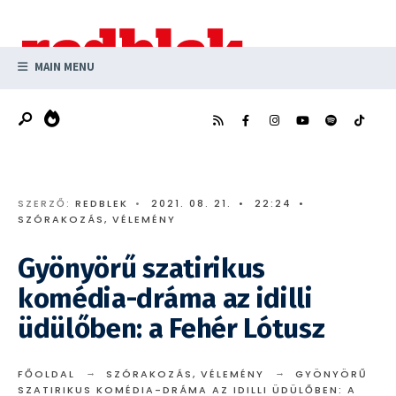
Search
Skip
for:
to
content
MAIN MENU
SZERZŐ:
REDBLEK
•
2021. 08. 21.
•
22:24
•
SZÓRAKOZÁS
,
VÉLEMÉNY
Gyönyörű szatirikus
komédia-dráma az idilli
üdülőben: a Fehér Lótusz
FŐOLDAL
SZÓRAKOZÁS
,
VÉLEMÉNY
GYÖNYÖRŰ
SZATIRIKUS KOMÉDIA-DRÁMA AZ IDILLI ÜDÜLŐBEN: A