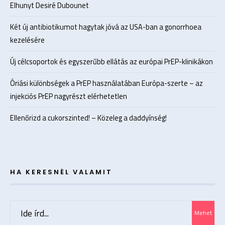
Elhunyt Desiré Dubounet
Két új antibiotikumot hagytak jóvá az USA-ban a gonorrhoea
kezelésére
Új célcsoportok és egyszerűbb ellátás az európai PrEP-klinikákon
Óriási különbségek a PrEP használatában Európa-szerte – az
injekciós PrEP nagyrészt elérhetetlen
Ellenőrizd a cukorszinted! – Közeleg a daddyínség!
HA KERESNÉL VALAMIT
Search
Mehet
for: