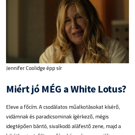
Jennifer Coolidge épp sír
Miért jó MÉG a White Lotus?
Eleve a főcím. A csodálatos műalkotásokat kísérő,
vidámnak és paradicsominak ígérkező, mégis
idegtépően bántó, sivalkodó aláfestő zene, majd a