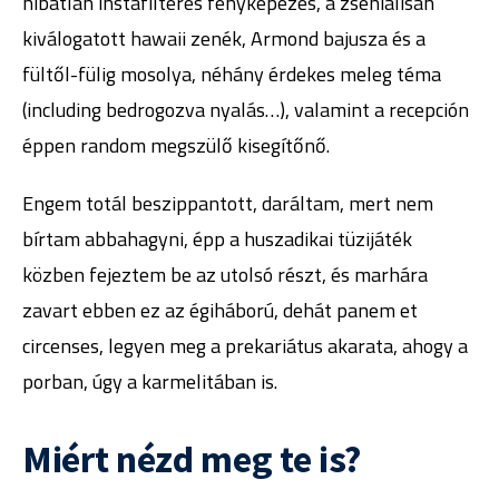
hibátlan instafilteres fényképezés, a zseniálisan
kiválogatott hawaii zenék, Armond bajusza és a
fültől-fülig mosolya, néhány érdekes meleg téma
(including bedrogozva nyalás…), valamint a recepción
éppen random megszülő kisegítőnő.
Engem totál beszippantott, daráltam, mert nem
bírtam abbahagyni, épp a huszadikai tüzijáték
közben fejeztem be az utolsó részt, és marhára
zavart ebben ez az égiháború, dehát panem et
circenses, legyen meg a prekariátus akarata, ahogy a
porban, úgy a karmelitában is.
Miért nézd meg te is?