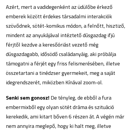
Azért, mert a vadidegenként az üdülőbe érkező
emberek között érdekes társadalmi interakciók
szövődnek, sötét-komikus módon, a felnőtt, hisztiző,
mindent az anyukájával intéztető dúsgazdag ifjú
férjtől kezdve a keresőóriást vezető még
dúsgazdagabb, idősödő családanyáig, aki próbálja
támogatni a férjét egy friss felismerésében, illetve
összetartani a tinédzser gyermekeit, meg a saját
idegrendszerét, miközben Kínával zoom-ol.
Senki sem gonosz!
De tényleg, de ebből a fura
embermixből egy olyan sötét dráma és szituáció
kerekedik, ami kitart bőven 6 részen át. A végén már
nem annyira meglepő, hogy ki halt meg, illetve