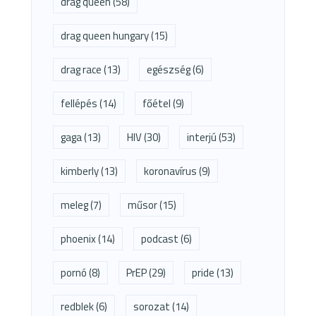
drag queen
(58)
drag queen hungary
(15)
drag race
(13)
egészség
(6)
fellépés
(14)
főétel
(9)
gaga
(13)
HIV
(30)
interjú
(53)
kimberly
(13)
koronavírus
(9)
meleg
(7)
műsor
(15)
phoenix
(14)
podcast
(6)
pornó
(8)
PrEP
(29)
pride
(13)
redblek
(6)
sorozat
(14)