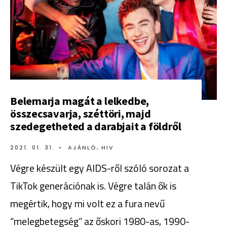
Belemarja magát a lelkedbe,
összecsavarja, széttöri, majd
szedegetheted a darabjait a földről
2021. 01. 31.
•
AJÁNLÓ
,
HIV
Végre készült egy AIDS-ről szóló sorozat a
TikTok generációnak is. Végre talán ők is
megértik, hogy mi volt ez a fura nevű
“melegbetegség” az őskori 1980-as, 1990-