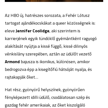
Az HBO új, hatrészes sorozata, a Fehér Lótusz
tartogat ajándékocskákat a queer közösségnek is:
eleve
Jennifer Coolidge
, aki szerintem is
karrierjének egyik tündöklő gyémántként ragyogó
alakítását nyújtja a kissé függő, kissé dilinyós
vénkislány szerepében, aztán az üdülőt vezető
Armond
bajusza is ikonikus, különösen, amikor
bedrogozva épp a kisegítőfiú hátsóját nyalja, és
rajtakapják őket…
Hat rész, gyönyörű helyszínek, gyönyörűen
fényképezett idilli üdülő, csodálatosan szép és
gazdag fehér amerikaiak, az őket kiszolgáló