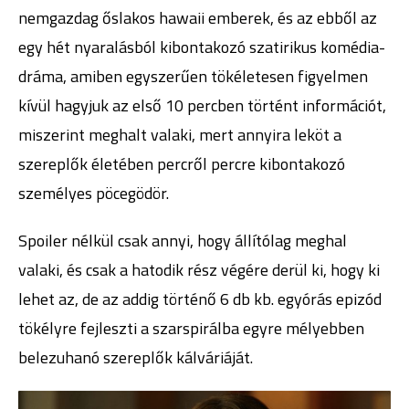
nemgazdag őslakos hawaii emberek, és az ebből az
egy hét nyaralásból kibontakozó szatirikus komédia-
dráma, amiben egyszerűen tökéletesen figyelmen
kívül hagyjuk az első 10 percben történt információt,
miszerint meghalt valaki, mert annyira leköt a
szereplők életében percről percre kibontakozó
személyes pöcegödör.
Spoiler nélkül csak annyi, hogy állítólag meghal
valaki, és csak a hatodik rész végére derül ki, hogy ki
lehet az, de az addig történő 6 db kb. egyórás epizód
tökélyre fejleszti a szarspirálba egyre mélyebben
belezuhanó szereplők kálváriáját.