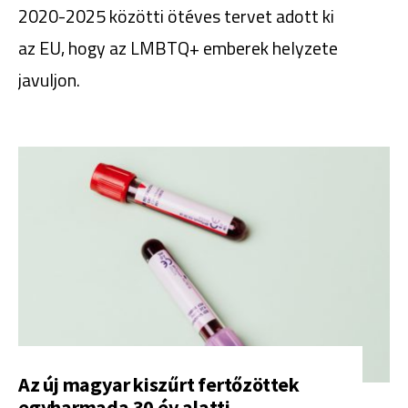
2020-2025 közötti ötéves tervet adott ki
az EU, hogy az LMBTQ+ emberek helyzete
javuljon.
Az új magyar kiszűrt fertőzöttek
egyharmada 30 év alatti