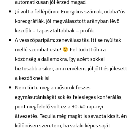
automatikusan jól érzed magad.
Jó volt a fellépőmix. Energikus számok, odaba*ós
koreográfiák, jól megválasztott arányban lévő
kezdők – tapasztaltabbak – profik.
A vesszőparipám: zeneválasztás. Itt se nyúltak
mellé szombat este!
Fel tudott ülni a
közönség a dallamokra, így azért sokkal
biztosabb a siker, ami remélem, jól jött és jólesett
a kezdőknek is!
Nem törte meg a műsorok feszes
egymásutániságát sok és felesleges konferálás,
pont megfelelő volt ez a 30-40 mp-nyi
átvezetés. Tequila még magát is savazta kicsit, én
különösen szeretem, ha valaki képes saját