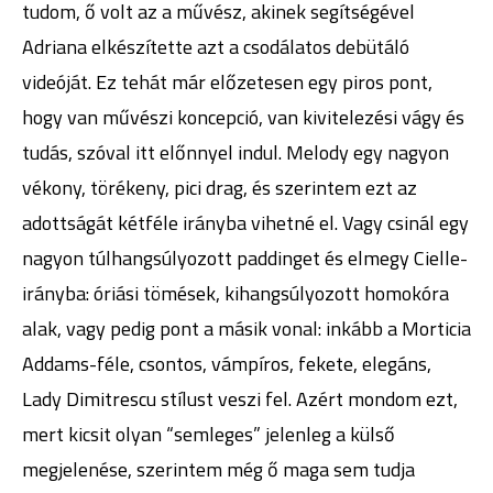
tudom, ő volt az a művész, akinek segítségével
Adriana elkészítette azt a csodálatos debütáló
videóját. Ez tehát már előzetesen egy piros pont,
hogy van művészi koncepció, van kivitelezési vágy és
tudás, szóval itt előnnyel indul. Melody egy nagyon
vékony, törékeny, pici drag, és szerintem ezt az
adottságát kétféle irányba vihetné el. Vagy csinál egy
nagyon túlhangsúlyozott paddinget és elmegy Cielle-
irányba: óriási tömések, kihangsúlyozott homokóra
alak, vagy pedig pont a másik vonal: inkább a Morticia
Addams-féle, csontos, vámpíros, fekete, elegáns,
Lady Dimitrescu stílust veszi fel. Azért mondom ezt,
mert kicsit olyan “semleges” jelenleg a külső
megjelenése, szerintem még ő maga sem tudja