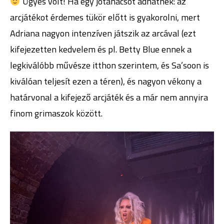
Ügyes volt! Ha egy jótanácsot adhatnék: az
arcjátékot érdemes tükör előtt is gyakorolni, mert
Adriana nagyon intenzíven játszik az arcával (ezt
kifejezetten kedvelem és pl. Betty Blue ennek a
legkiválóbb művésze itthon szerintem, és Sa’soon is
kiválóan teljesít ezen a téren), és nagyon vékony a
határvonal a kifejező arcjáték és a már nem annyira
finom grimaszok között.