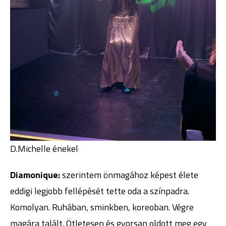
D.Michelle énekel
Diamonique:
szerintem önmagához képest élete
eddigi legjobb fellépését tette oda a színpadra.
Komolyan. Ruhában, sminkben, koreoban. Végre
magára talált. Ötletesen és gyorsan oldott meg egy