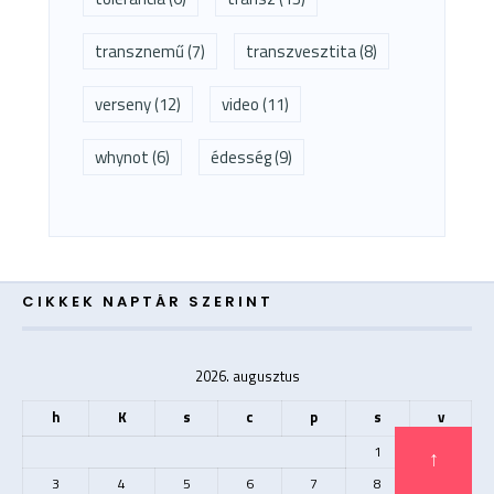
transznemű
(7)
transzvesztita
(8)
verseny
(12)
video
(11)
whynot
(6)
édesség
(9)
CIKKEK NAPTÁR SZERINT
2026. augusztus
h
K
s
c
p
s
v
1
2
↑
3
4
5
6
7
8
9