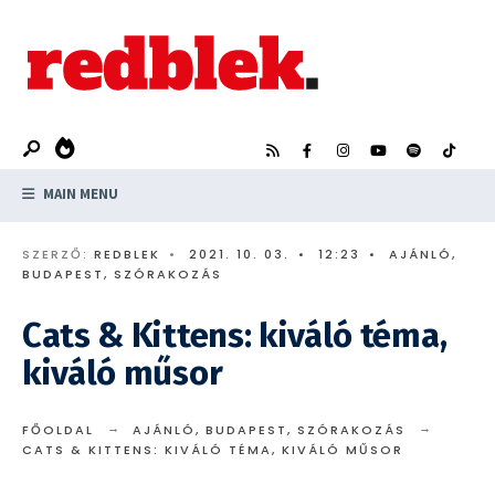
Search
Skip
for:
to
content
MAIN MENU
SZERZŐ:
REDBLEK
•
2021. 10. 03.
•
12:23
•
AJÁNLÓ
,
BUDAPEST
,
SZÓRAKOZÁS
Cats & Kittens: kiváló téma,
kiváló műsor
FŐOLDAL
AJÁNLÓ
,
BUDAPEST
,
SZÓRAKOZÁS
CATS & KITTENS: KIVÁLÓ TÉMA, KIVÁLÓ MŰSOR