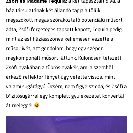
Zsófi és Madame Tequila:
a két tapasztalt díva, a
ház társulatának két állandó tagja a tőlük
megszokott magas szórakoztató potenciálú műsort
adta, Zsófi fergeteges tapsott kapott, Tequila pedig,
mint az est háziasszonya kellemesen vezette a
műsor ívét, azt gondolom, hogy egy szépen
megkomponált műsort láttunk. Különösen tetszett
Zsófi nyakában a tükrös nyakék, ami a szemből
érkező reflektor fényét úgy vetette vissza, mint
valami sugárágyú. Öcsém, nem figyelsz oda, és Zsófi a
b*zítósugárral egy komplett gyülekezetet konvertál
át meleggé!