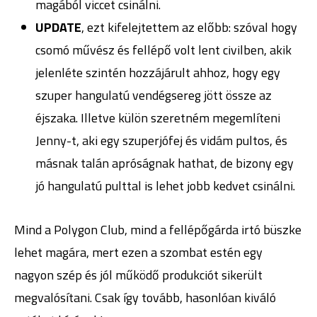
magából viccet csinálni.
UPDATE
, ezt kifelejtettem az előbb: szóval hogy
csomó művész és fellépő volt lent civilben, akik
jelenléte szintén hozzájárult ahhoz, hogy egy
szuper hangulatú vendégsereg jött össze az
éjszaka. Illetve külön szeretném megemlíteni
Jenny-t, aki egy szuperjófej és vidám pultos, és
másnak talán apróságnak hathat, de bizony egy
jó hangulatú pulttal is lehet jobb kedvet csinálni.
Mind a Polygon Club, mind a fellépőgárda irtó büszke
lehet magára, mert ezen a szombat estén egy
nagyon szép és jól működő produkciót sikerült
megvalósítani. Csak így tovább, hasonlóan kiváló