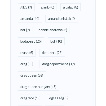
AIDS
(7)
ajánló
(6)
altalap
(8)
amanda
(10)
amanda elstak
(9)
bar
(7)
bonnie andrews
(6)
budapest
(26)
buli
(10)
crush
(6)
desszert
(23)
drag
(50)
drag department
(37)
drag queen
(58)
drag queen hungary
(15)
drag race
(13)
egészség
(6)