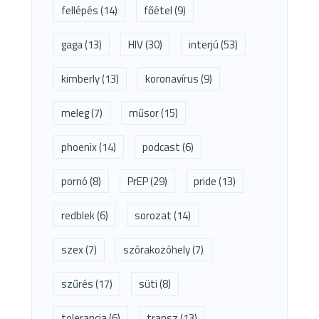
fellépés
(14)
főétel
(9)
gaga
(13)
HIV
(30)
interjú
(53)
kimberly
(13)
koronavírus
(9)
meleg
(7)
műsor
(15)
phoenix
(14)
podcast
(6)
pornó
(8)
PrEP
(29)
pride
(13)
redblek
(6)
sorozat
(14)
szex
(7)
szórakozóhely
(7)
szűrés
(17)
süti
(8)
tolerancia
(6)
transz
(13)