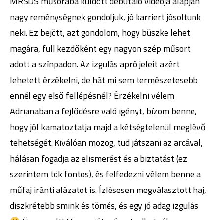
MRSDS műsorába küldött debütáló videója alapján
nagy reménységnek gondoljuk, jó karriert jósoltunk
neki. Ez bejött, azt gondolom, hogy büszke lehet
magára, full kezdőként egy nagyon szép műsort
adott a színpadon. Az izgulás apró jeleit azért
lehetett érzékelni, de hát mi sem természetesebb
ennél egy első fellépésnél? Érzékelni vélem
Adrianaban a fejlődésre való igényt, bízom benne,
hogy jól kamatoztatja majd a kétségtelenül meglévő
tehetségét. Kiválóan mozog, tud játszani az arcával,
hálásan fogadja az elismerést és a biztatást (ez
szerintem tök fontos), és felfedezni vélem benne a
műfaj iránti alázatot is. Ízlésesen megválasztott haj,
diszkrétebb smink és tömés, és egy jó adag izgulás