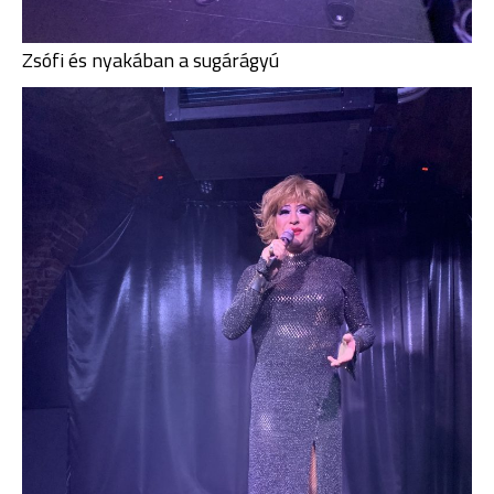
Zsófi és nyakában a sugárágyú