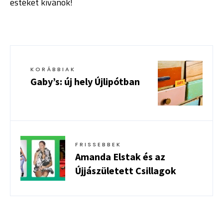
estéket kívánok!
KORÁBBIAK
Gaby’s: új hely Újlipótban
FRISSEBBEK
Amanda Elstak és az
Újjászületett Csillagok