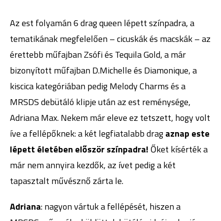
Az est folyamán 6 drag queen lépett színpadra, a
tematikának megfelelően – cicuskák és macskák – az
érettebb műfajban Zsófi és Tequila Gold, a már
bizonyított műfajban D.Michelle és Diamonique, a
kiscica kategóriában pedig Melody Charms és a
MRSDS debütáló klipje után az est reménysége,
Adriana Max. Nekem már eleve ez tetszett, hogy volt
íve a fellépőknek: a két legfiatalabb drag
aznap este
lépett életében először színpadra!
Őket kísérték a
már nem annyira kezdők, az ívet pedig a két
tapasztalt művésznő zárta le.
Adriana
: nagyon vártuk a fellépését, hiszen a