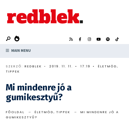
Search
Skip
for:
to
content
MAIN MENU
SZERZŐ:
REDBLEK
•
2019. 11. 11.
•
17:19
•
ÉLETMÓD
,
TIPPEK
Mi mindenre jó a
gumikesztyű?
FŐOLDAL
ÉLETMÓD
,
TIPPEK
MI MINDENRE JÓ A
GUMIKESZTYŰ?