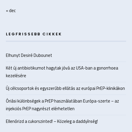
« dec
LEGFRISSEBB CIKKEK
Elhunyt Desiré Dubounet
Két új antibiotikumot hagytak jóvá az USA-ban a gonorrhoea
kezelésére
Új célcsoportok és egyszerűbb ellátás az európai PrEP-klinikákon
Óriási különbségek a PrEP használatában Európa-szerte – az
injekciós PrEP nagyrészt elérhetetlen
Ellenőrizd a cukorszinted! – Közeleg a daddyínség!