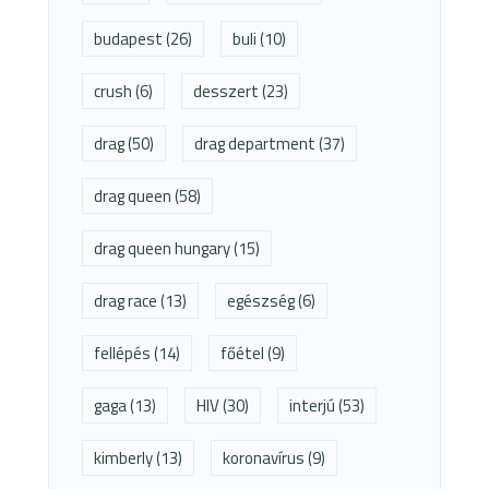
budapest
(26)
buli
(10)
crush
(6)
desszert
(23)
drag
(50)
drag department
(37)
drag queen
(58)
drag queen hungary
(15)
drag race
(13)
egészség
(6)
fellépés
(14)
főétel
(9)
gaga
(13)
HIV
(30)
interjú
(53)
kimberly
(13)
koronavírus
(9)