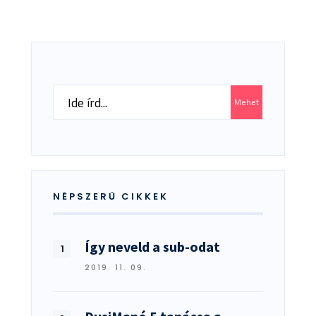
Search
Mehet
for:
NÉPSZERŰ CIKKEK
Így neveld a sub-odat
2019. 11. 09.