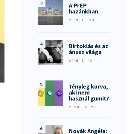
A PrEP
hazánkban
2019. 10. 23.
Birtoklás és az
ánusz világa
2019. 11. 12.
Tényleg kurva,
aki nem
használ gumit?
2020. 08. 27.
Novák Angéla: