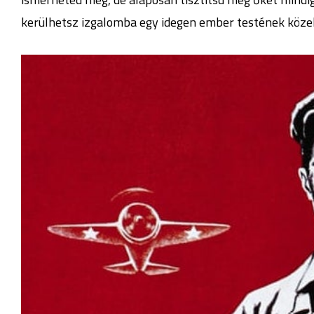
kerülhetsz izgalomba egy idegen ember testének közels