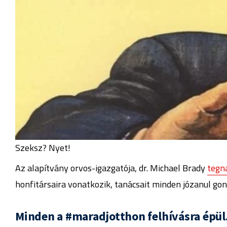
Szeksz? Nyet!
Az alapítvány orvos-igazgatója, dr. Michael Brady
tegn
honfitársaira vonatkozik, tanácsait minden józanul g
Minden a #maradjotthon felhívásra épül