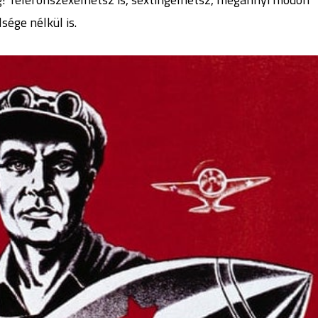
ége nélkül is.