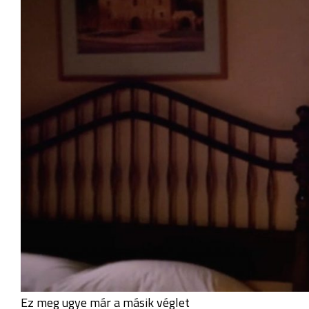
Ez meg ugye már a másik véglet