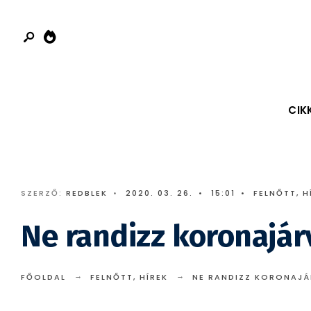
Search
Skip
for:
to
content
CIK
SZERZŐ:
REDBLEK
•
2020. 03. 26.
•
15:01
•
FELNŐTT
,
H
Ne randizz koronajár
FŐOLDAL
FELNŐTT
,
HÍREK
NE RANDIZZ KORONAJÁ