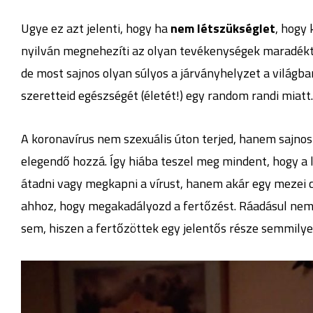
Ugye ez azt jelenti, hogy ha
nem létszükséglet
, hogy 
nyilván megnehezíti az olyan tevékenységek maradékta
de most sajnos olyan súlyos a járványhelyzet a világb
szeretteid egészségét (életét!) egy random randi miatt.
A koronavírus nem szexuális úton terjed, hanem sajnos 
elegendő hozzá. Így hiába teszel meg mindent, hogy a 
átadni vagy megkapni a vírust, hanem akár egy mezei c
ahhoz, hogy megakadályozd a fertőzést. Ráadásul nem
sem, hiszen a fertőzöttek egy jelentős része semmily