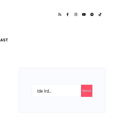
CAST
Search
Mehet
for: