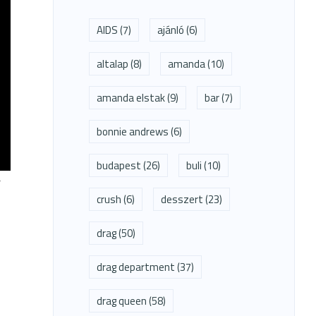
AIDS
(7)
ajánló
(6)
altalap
(8)
amanda
(10)
amanda elstak
(9)
bar
(7)
bonnie andrews
(6)
budapest
(26)
buli
(10)
r
crush
(6)
desszert
(23)
drag
(50)
drag department
(37)
drag queen
(58)