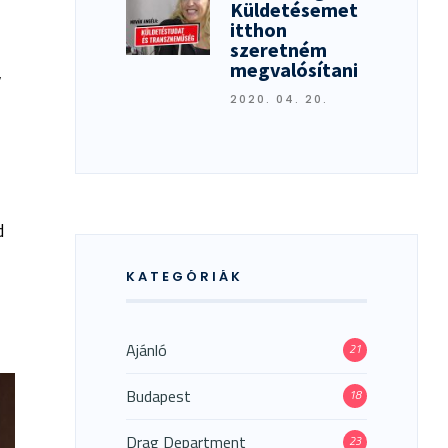
Küldetésemet
itthon
szeretném
megvalósítani
,
2020. 04. 20.
d
KATEGÓRIÁK
Ajánló
21
Budapest
18
Drag Department
23