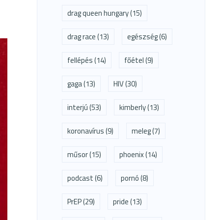
drag queen hungary
(15)
drag race
(13)
egészség
(6)
fellépés
(14)
főétel
(9)
gaga
(13)
HIV
(30)
interjú
(53)
kimberly
(13)
koronavírus
(9)
meleg
(7)
műsor
(15)
phoenix
(14)
podcast
(6)
pornó
(8)
PrEP
(29)
pride
(13)