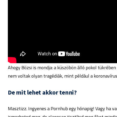
Ahogy Bözsi is mondja: a küszöbön álló pokol tükrébe
nem voltak olyan tragédiák, mint például a koronavíru
De mit lehet akkor tenni?
Masztizz. Ingyenes a Pornhub egy hónapig! Vagy ha v
ismerheted meg, de alaposan tisztítsd meg őket mindi