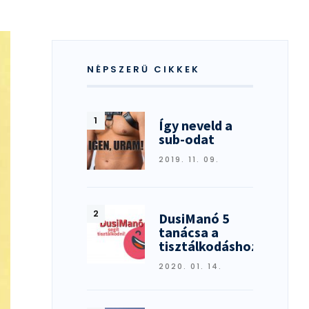
NÉPSZERŰ CIKKEK
Így neveld a
sub-odat
2019. 11. 09.
DusiManó 5
tanácsa a
tisztálkodáshoz
2020. 01. 14.