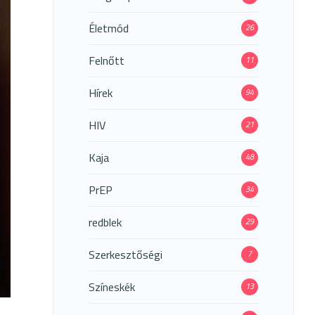
Életmód
26
Felnőtt
11
Hírek
94
HIV
21
Kaja
48
PrEP
34
redblek
29
Szerkesztőségi
7
Színeskék
13