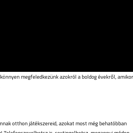
n könnyen megfeledkezünk azokról a boldog évekről, amiko
s
annak otthon játékszereid, azokat most még behatóbban
g! Telefonszexelhetsz is, sextingelhetsz, megannyi módon