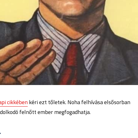
api cikkében
kéri ezt tőletek. Noha felhívása elsősorban
ondolkodó felnőtt ember megfogadhatja.
.