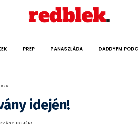
KEK
PREP
PANASZLÁDA
DADDYFM POD
ÍREK
vány idején!
RVÁNY IDEJÉN!