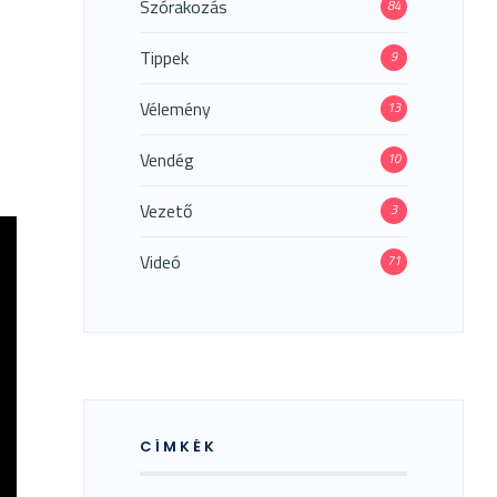
Szórakozás
84
Tippek
9
Vélemény
13
Vendég
10
Vezető
3
Videó
71
CÍMKÉK