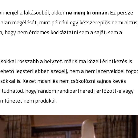
kimenjél a lakásodból, akkor
ne menj ki onnan.
Ez persze
lan megélését, mint például egy kétszereplős nemi aktus
an, hogy nem érdemes kockáztatni sem a saját, sem a
sokkal rosszabb a helyzet: már sima közeli érintkezés is
lehető legsterilebben szexelj, nem a nemi szerveiddel fogo
sókkal is. Kezet mosni és nem csókolózni sajnos kevés
 tudhatod, hogy random randipartnered fertőzött-e vagy
en tünetet nem produkál.