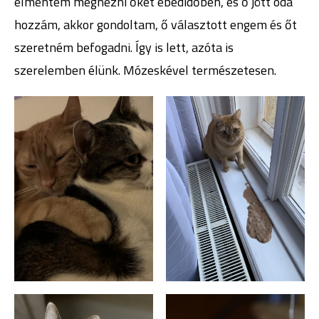
elmentem megnézni őket ebédidőben, és ő jött oda
hozzám, akkor gondoltam, ő választott engem és őt
szeretném befogadni. Így is lett, azóta is
szerelemben élünk. Mózeskével természetesen.