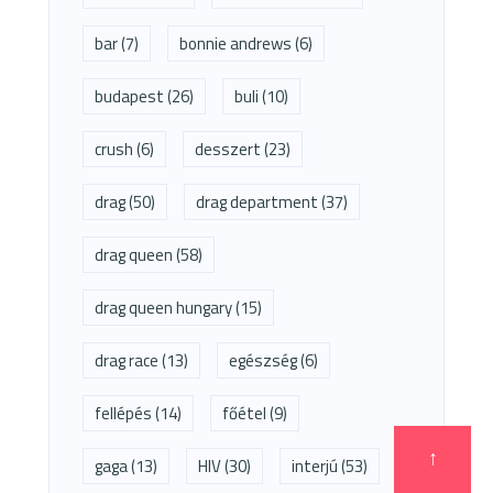
bar
(7)
bonnie andrews
(6)
budapest
(26)
buli
(10)
crush
(6)
desszert
(23)
drag
(50)
drag department
(37)
drag queen
(58)
drag queen hungary
(15)
drag race
(13)
egészség
(6)
fellépés
(14)
főétel
(9)
↑
gaga
(13)
HIV
(30)
interjú
(53)