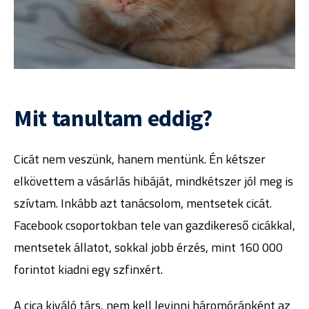
Mit tanultam eddig?
Cicát nem veszünk, hanem mentünk. Én kétszer
elkövettem a vásárlás hibáját, mindkétszer jól meg is
szívtam. Inkább azt tanácsolom, mentsetek cicát.
Facebook csoportokban tele van gazdikereső cicákkal,
mentsetek állatot, sokkal jobb érzés, mint 160 000
forintot kiadni egy szfinxért.
A cica kiváló társ, nem kell levinni háromóránként az