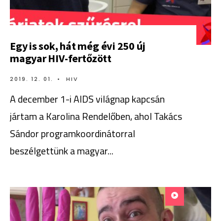
Egy is sok, hát még évi 250 új
magyar HIV-fertőzött
2019. 12. 01.
•
HIV
A december 1-i AIDS világnap kapcsán
jártam a Karolina Rendelőben, ahol Takács
Sándor programkoordinátorral
beszélgettünk a magyar
...