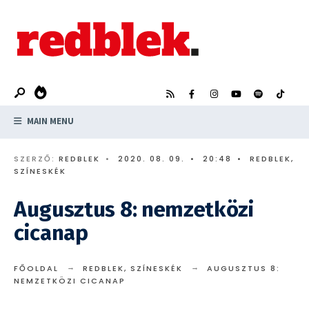
Search
Skip
for:
to
content
MAIN MENU
SZERZŐ:
REDBLEK
•
2020. 08. 09.
•
20:48
•
REDBLEK
,
SZÍNESKÉK
Augusztus 8: nemzetközi
cicanap
FŐOLDAL
REDBLEK
,
SZÍNESKÉK
AUGUSZTUS 8:
NEMZETKÖZI CICANAP