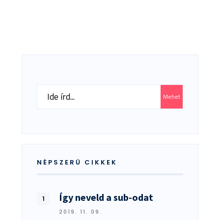
Search
Mehet
for:
NÉPSZERŰ CIKKEK
Így neveld a sub-odat
2019. 11. 09.