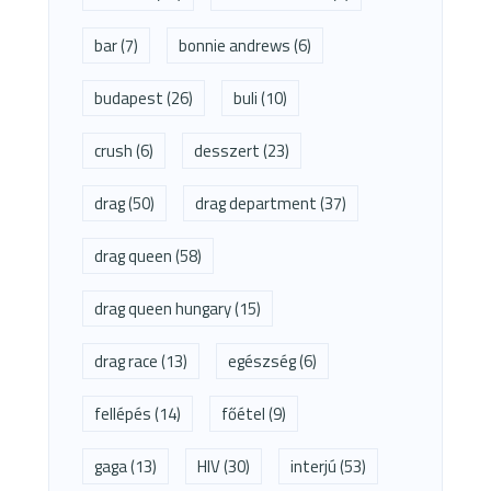
bar
(7)
bonnie andrews
(6)
budapest
(26)
buli
(10)
crush
(6)
desszert
(23)
drag
(50)
drag department
(37)
drag queen
(58)
drag queen hungary
(15)
drag race
(13)
egészség
(6)
fellépés
(14)
főétel
(9)
gaga
(13)
HIV
(30)
interjú
(53)