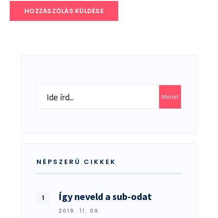
Search
Mehet
for:
NÉPSZERŰ CIKKEK
Így neveld a sub-odat
2019. 11. 09.