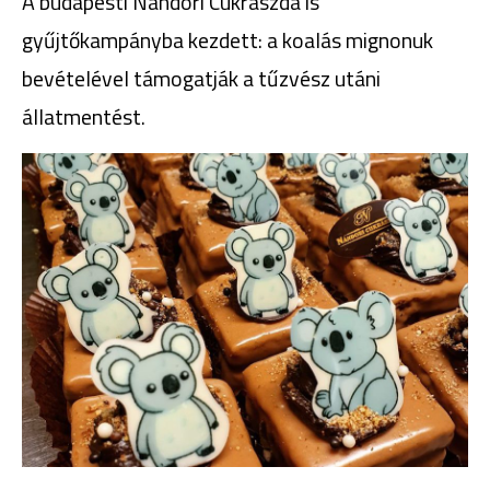
A budapesti Nándori Cukrászda is
gyűjtőkampányba kezdett: a koalás mignonuk
bevételével támogatják a tűzvész utáni
állatmentést.