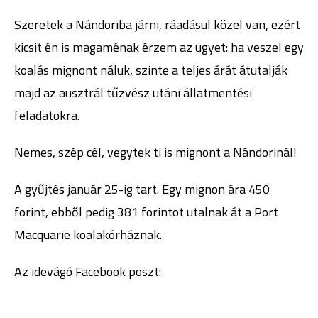
Szeretek a Nándoriba járni, ráadásul közel van, ezért
kicsit én is magaménak érzem az ügyet: ha veszel egy
koalás mignont náluk, szinte a teljes árát átutalják
majd az ausztrál tűzvész utáni állatmentési
feladatokra.
Nemes, szép cél, vegytek ti is mignont a Nándorinál!
A gyűjtés január 25-ig tart. Egy mignon ára 450
forint, ebből pedig 381 forintot utalnak át a Port
Macquarie koalakórháznak.
Az idevágó Facebook poszt: