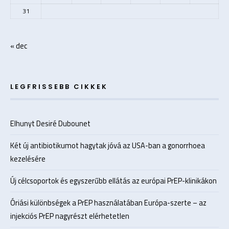
31
« dec
LEGFRISSEBB CIKKEK
Elhunyt Desiré Dubounet
Két új antibiotikumot hagytak jóvá az USA-ban a gonorrhoea
kezelésére
Új célcsoportok és egyszerűbb ellátás az európai PrEP-klinikákon
Óriási különbségek a PrEP használatában Európa-szerte – az
injekciós PrEP nagyrészt elérhetetlen