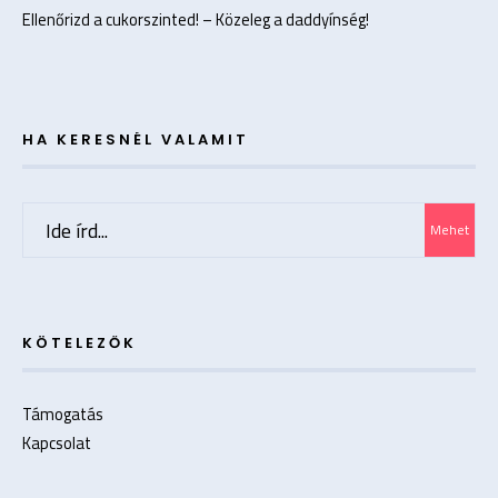
Ellenőrizd a cukorszinted! – Közeleg a daddyínség!
HA KERESNÉL VALAMIT
Search
Mehet
for:
KÖTELEZŐK
Támogatás
Kapcsolat