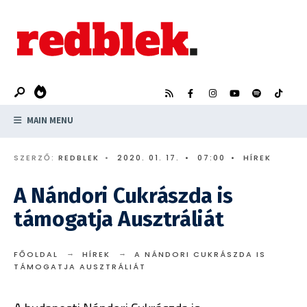
Search
Skip
for:
to
content
MAIN MENU
SZERZŐ:
REDBLEK
•
2020. 01. 17.
•
07:00
•
HÍREK
A Nándori Cukrászda is
támogatja Ausztráliát
FŐOLDAL
HÍREK
A NÁNDORI CUKRÁSZDA IS
TÁMOGATJA AUSZTRÁLIÁT