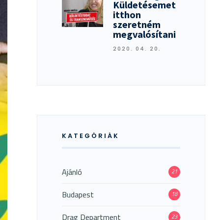
Küldetésemet
itthon
szeretném
megvalósítani
2020. 04. 20.
KATEGÓRIÁK
Ajánló
21
Budapest
18
Drag Department
23