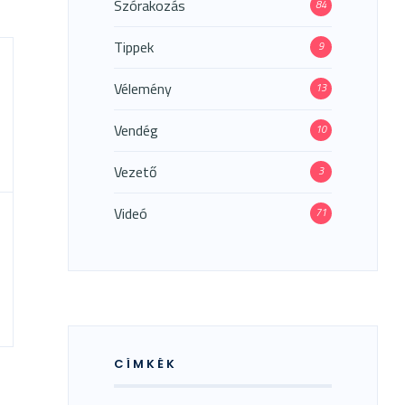
Szórakozás
84
Tippek
9
Vélemény
13
Vendég
10
Vezető
3
Videó
71
CÍMKÉK