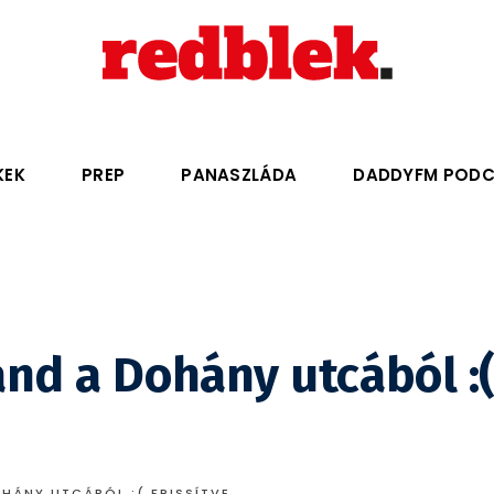
KEK
PREP
PANASZLÁDA
DADDYFM POD
and a Dohány utcából :
HÁNY UTCÁBÓL :( FRISSÍTVE