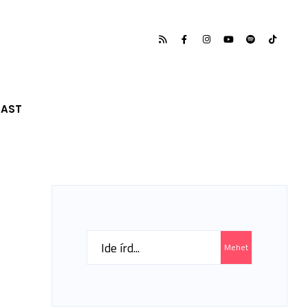
CAST
(
Search
Mehet
for: