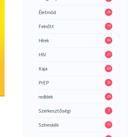
Életmód
26
Felnőtt
11
Hírek
94
HIV
21
Kaja
48
PrEP
34
redblek
29
Szerkesztőségi
7
Színeskék
13