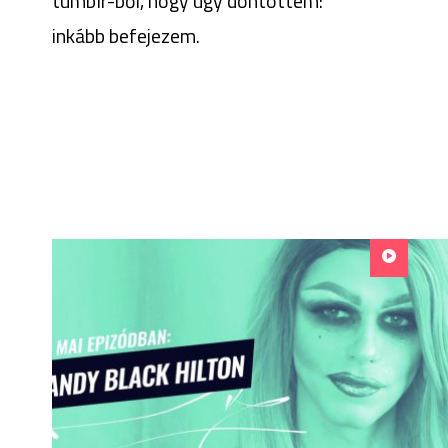
tumblr-ből, hogy úgy döntöttem:
inkább befejezem.