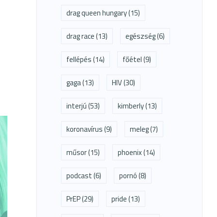
drag queen hungary
(15)
drag race
(13)
egészség
(6)
fellépés
(14)
főétel
(9)
gaga
(13)
HIV
(30)
interjú
(53)
kimberly
(13)
koronavírus
(9)
meleg
(7)
műsor
(15)
phoenix
(14)
podcast
(6)
pornó
(8)
PrEP
(29)
pride
(13)