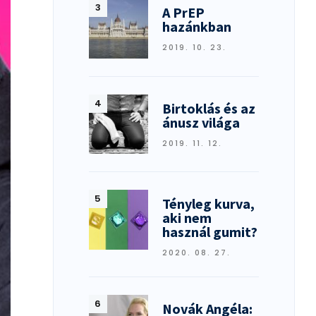
A PrEP
hazánkban
2019. 10. 23.
Birtoklás és az
ánusz világa
2019. 11. 12.
Tényleg kurva,
aki nem
használ gumit?
2020. 08. 27.
Novák Angéla: