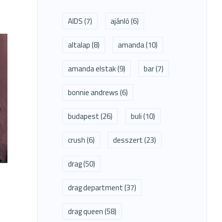
AIDS
(7)
ajánló
(6)
altalap
(8)
amanda
(10)
amanda elstak
(9)
bar
(7)
bonnie andrews
(6)
budapest
(26)
buli
(10)
crush
(6)
desszert
(23)
drag
(50)
drag department
(37)
drag queen
(58)