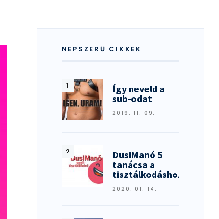
NÉPSZERŰ CIKKEK
Így neveld a
sub-odat
2019. 11. 09.
DusiManó 5
tanácsa a
tisztálkodáshoz
2020. 01. 14.