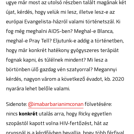
ugye már most az utolsó részben talált magának két
újat, kérdés, hogy velük mi lesz, illetve lesz-e az
európai Evangelista-házról valami történetszál. Ki
fog még meghalni AIDS-ben? Meghal-e Blanca,
meghal-e Pray Tell? Eljutunk-e addig a történetben,
hogy már konkrét hatékony gyógyszeres terápiát
fognak kapni, és túlélnek mindent? Mi lesz a
börtönben ülő gazdag vén szatyorral? Megannyi
kérdés, nagyon várom a következő évadot, kb. 2020
nyarára lehet belőle valami.
Sidenote:
@imabarbarianimconan
fölvetésére:
nincs
konkrét
utalás arra, hogy Ricky egyetlen
szopástól kapott volna HIV-fertőzést, hát az
orvosnál is a kérdőívben bevallja, hogy több férfival