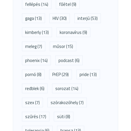
fellépés
(14)
főétel
(9)
gaga
(13)
HIV
(30)
interjú
(53)
kimberly
(13)
koronavírus
(9)
meleg
(7)
műsor
(15)
phoenix
(14)
podcast
(6)
pornó
(8)
PrEP
(29)
pride
(13)
redblek
(6)
sorozat
(14)
szex
(7)
szórakozóhely
(7)
szűrés
(17)
süti
(8)
tolerancia
(6)
transz
(13)