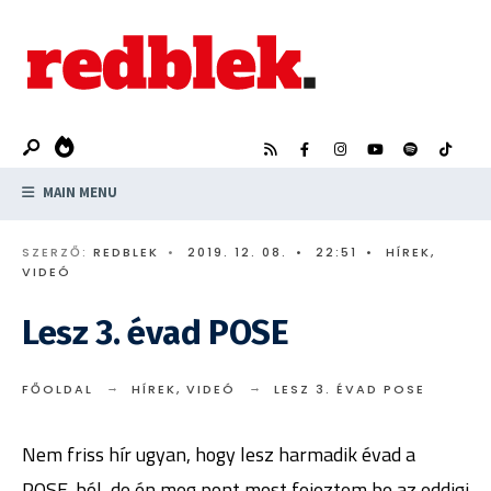
Search
Skip
for:
to
content
MAIN MENU
SZERZŐ:
REDBLEK
•
2019. 12. 08.
•
22:51
•
HÍREK
,
VIDEÓ
Lesz 3. évad POSE
FŐOLDAL
HÍREK
,
VIDEÓ
LESZ 3. ÉVAD POSE
Nem friss hír ugyan, hogy lesz harmadik évad a
POSE-ból, de én meg pont most fejeztem be az eddigi