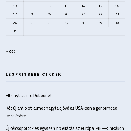
10
11
12
13
14
15
16
17
18
19
20
21
22
23
24
25
26
27
28
29
30
31
« dec
LEGFRISSEBB CIKKEK
Elhunyt Desiré Dubounet
Két új antibiotikumot hagytak jóvá az USA-ban a gonorrhoea
kezelésére
Új célcsoportok és egyszerűbb ellátás az európai PrEP-klinikákon