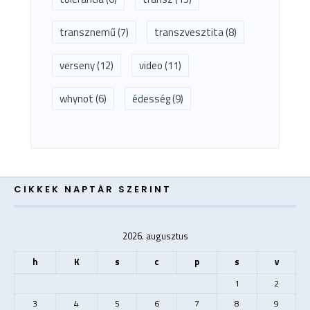
transznemű
(7)
transzvesztita
(8)
verseny
(12)
video
(11)
whynot
(6)
édesség
(9)
CIKKEK NAPTÁR SZERINT
2026. augusztus
h
K
s
c
p
s
v
1
2
3
4
5
6
7
8
9