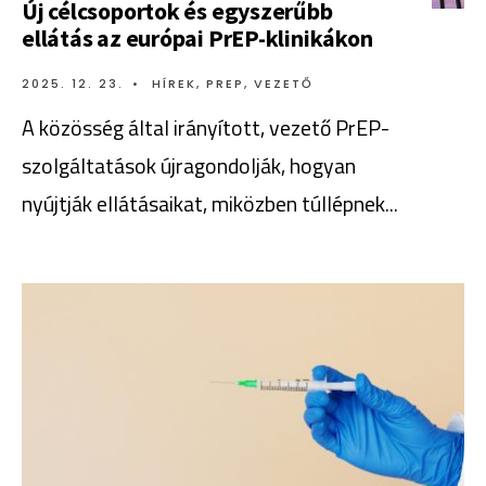
Új célcsoportok és egyszerűbb
ellátás az európai PrEP-klinikákon
2025. 12. 23.
•
HÍREK
,
PREP
,
VEZETŐ
A közösség által irányított, vezető PrEP-
szolgáltatások újragondolják, hogyan
nyújtják ellátásaikat, miközben túllépnek
...