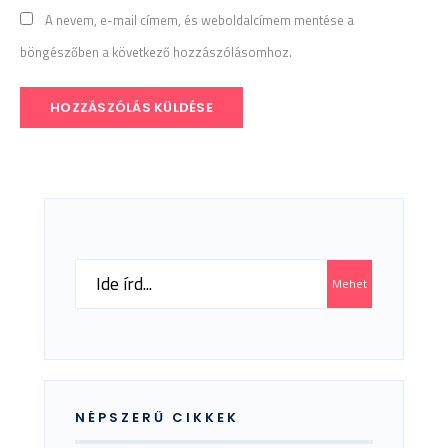
A nevem, e-mail címem, és weboldalcímem mentése a
böngészőben a következő hozzászólásomhoz.
Search
Mehet
for:
NÉPSZERŰ CIKKEK