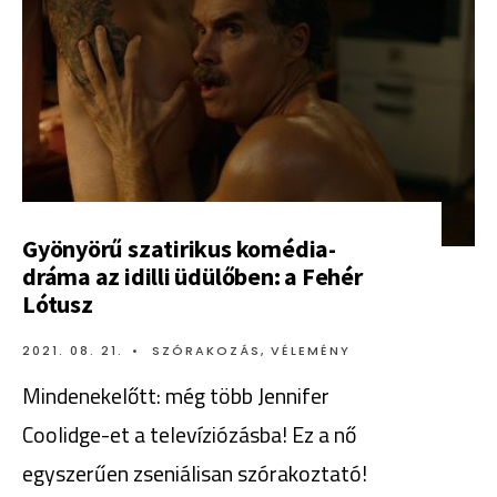
Gyönyörű szatirikus komédia-
dráma az idilli üdülőben: a Fehér
Lótusz
2021. 08. 21.
•
SZÓRAKOZÁS
,
VÉLEMÉNY
Mindenekelőtt: még több Jennifer
Coolidge-et a televíziózásba! Ez a nő
egyszerűen zseniálisan szórakoztató!