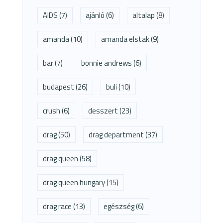
AIDS
(7)
ajánló
(6)
altalap
(8)
amanda
(10)
amanda elstak
(9)
bar
(7)
bonnie andrews
(6)
budapest
(26)
buli
(10)
crush
(6)
desszert
(23)
drag
(50)
drag department
(37)
drag queen
(58)
drag queen hungary
(15)
drag race
(13)
egészség
(6)