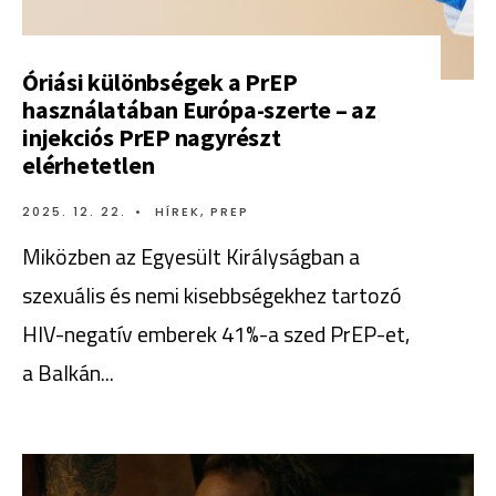
Óriási különbségek a PrEP
használatában Európa-szerte – az
injekciós PrEP nagyrészt
elérhetetlen
2025. 12. 22.
•
HÍREK
,
PREP
Miközben az Egyesült Királyságban a
szexuális és nemi kisebbségekhez tartozó
HIV-negatív emberek 41%-a szed PrEP-et,
a Balkán
...