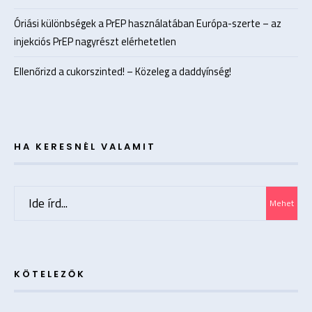
Óriási különbségek a PrEP használatában Európa-szerte – az
injekciós PrEP nagyrészt elérhetetlen
Ellenőrizd a cukorszinted! – Közeleg a daddyínség!
HA KERESNÉL VALAMIT
Search
Mehet
for:
KÖTELEZŐK