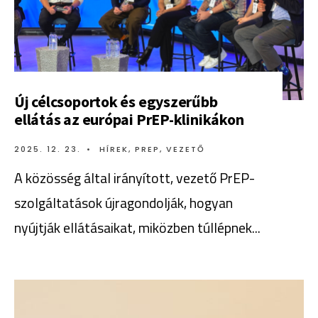
Új célcsoportok és egyszerűbb
ellátás az európai PrEP-klinikákon
2025. 12. 23.
•
HÍREK
,
PREP
,
VEZETŐ
A közösség által irányított, vezető PrEP-
szolgáltatások újragondolják, hogyan
nyújtják ellátásaikat, miközben túllépnek
...