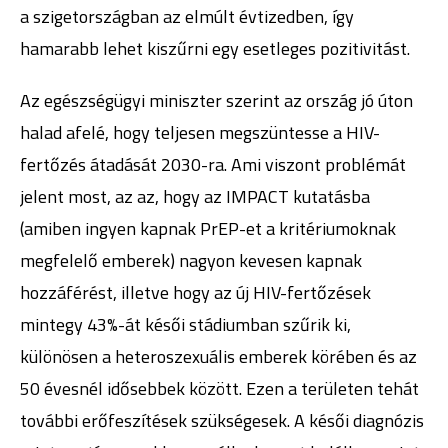
a szigetországban az elmúlt évtizedben, így
hamarabb lehet kiszűrni egy esetleges pozitivitást.
Az egészségügyi miniszter szerint az ország jó úton
halad afelé, hogy teljesen megszüntesse a HIV-
fertőzés átadását 2030-ra. Ami viszont problémát
jelent most, az az, hogy az IMPACT kutatásba
(amiben ingyen kapnak PrEP-et a kritériumoknak
megfelelő emberek) nagyon kevesen kapnak
hozzáférést, illetve hogy az új HIV-fertőzések
mintegy 43%-át késői stádiumban szűrik ki,
különösen a heteroszexuális emberek körében és az
50 évesnél idősebbek között. Ezen a területen tehát
további erőfeszítések szükségesek. A késői diagnózis