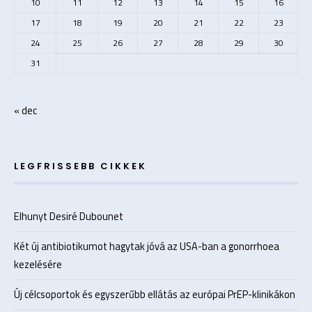
10
11
12
13
14
15
16
17
18
19
20
21
22
23
24
25
26
27
28
29
30
31
« dec
LEGFRISSEBB CIKKEK
Elhunyt Desiré Dubounet
Két új antibiotikumot hagytak jóvá az USA-ban a gonorrhoea
kezelésére
Új célcsoportok és egyszerűbb ellátás az európai PrEP-klinikákon