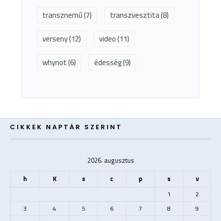
transznemű
(7)
transzvesztita
(8)
verseny
(12)
video
(11)
whynot
(6)
édesség
(9)
CIKKEK NAPTÁR SZERINT
2026. augusztus
h
K
s
c
p
s
v
1
2
3
4
5
6
7
8
9