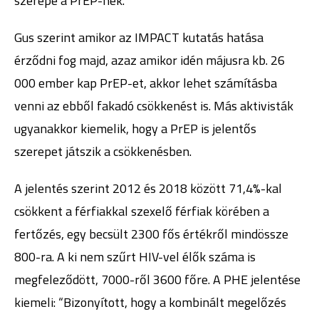
szerepe a PrEP-nek.
Gus szerint amikor az IMPACT kutatás hatása
érződni fog majd, azaz amikor idén májusra kb. 26
000 ember kap PrEP-et, akkor lehet számításba
venni az ebből fakadó csökkenést is. Más aktivisták
ugyanakkor kiemelik, hogy a PrEP is jelentős
szerepet játszik a csökkenésben.
A jelentés szerint 2012 és 2018 között 71,4%-kal
csökkent a férfiakkal szexelő férfiak körében a
fertőzés, egy becsült 2300 fős értékről mindössze
800-ra. A ki nem szűrt HIV-vel élők száma is
megfeleződött, 7000-ről 3600 főre. A PHE jelentése
kiemeli: “Bizonyított, hogy a kombinált megelőzés