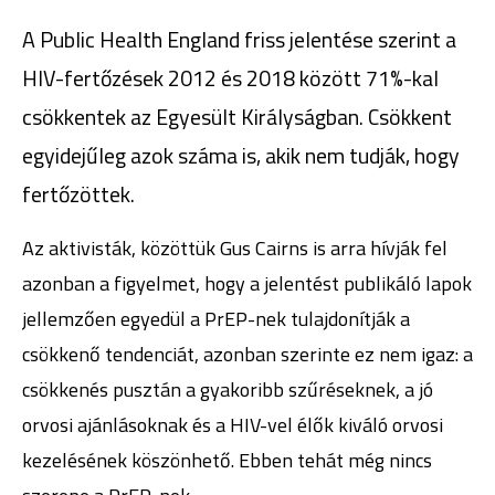
A Public Health England friss jelentése szerint a
HIV-fertőzések 2012 és 2018 között 71%-kal
csökkentek az Egyesült Királyságban. Csökkent
egyidejűleg azok száma is, akik nem tudják, hogy
fertőzöttek.
Az aktivisták, közöttük Gus Cairns is arra hívják fel
azonban a figyelmet, hogy a jelentést publikáló lapok
jellemzően egyedül a PrEP-nek tulajdonítják a
csökkenő tendenciát, azonban szerinte ez nem igaz: a
csökkenés pusztán a gyakoribb szűréseknek, a jó
orvosi ajánlásoknak és a HIV-vel élők kiváló orvosi
kezelésének köszönhető. Ebben tehát még nincs