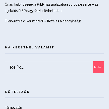
Óriási különbségek a PrEP használatában Európa-szerte – az
injekciós PrEP nagyrészt elérhetetlen
Ellenőrizd a cukorszinted! – Közeleg a daddyínség!
HA KERESNÉL VALAMIT
Search
Mehet
for:
KÖTELEZŐK
Támogatás