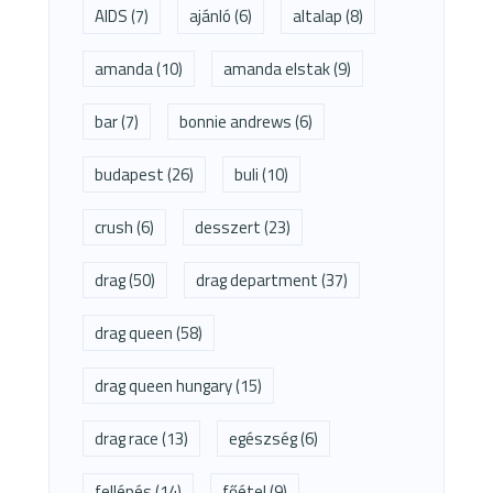
AIDS
(7)
ajánló
(6)
altalap
(8)
amanda
(10)
amanda elstak
(9)
bar
(7)
bonnie andrews
(6)
budapest
(26)
buli
(10)
crush
(6)
desszert
(23)
drag
(50)
drag department
(37)
drag queen
(58)
drag queen hungary
(15)
drag race
(13)
egészség
(6)
fellépés
(14)
főétel
(9)