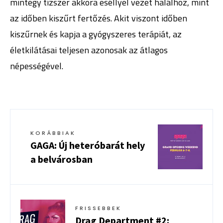
mintegy tízszer akkora eséllyel vezet halálhoz, mint
az időben kiszűrt fertőzés. Akit viszont időben
kiszűrnek és kapja a gyógyszeres terápiát, az
életkilátásai teljesen azonosak az átlagos
népességével.
KORÁBBIAK
GAGA: Új heteróbarát hely
a belvárosban
FRISSEBBEK
Drag Department #2: