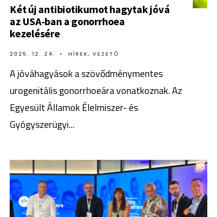
Két új antibiotikumot hagytak jóvá
az USA-ban a gonorrhoea
kezelésére
2025. 12. 24.
•
HÍREK
,
VEZETŐ
A jóváhagyások a szövődménymentes
urogenitális gonorrhoeára vonatkoznak. Az
Egyesült Államok Élelmiszer- és
Gyógyszerügyi
...