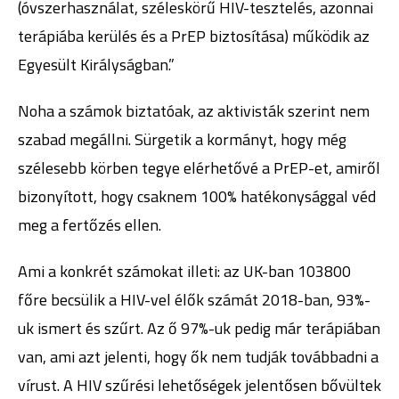
(óvszerhasználat, széleskörű HIV-tesztelés, azonnai
terápiába kerülés és a PrEP biztosítása) működik az
Egyesült Királyságban.”
Noha a számok biztatóak, az aktivisták szerint nem
szabad megállni. Sürgetik a kormányt, hogy még
szélesebb körben tegye elérhetővé a PrEP-et, amiről
bizonyított, hogy csaknem 100% hatékonysággal véd
meg a fertőzés ellen.
Ami a konkrét számokat illeti: az UK-ban 103800
főre becsülik a HIV-vel élők számát 2018-ban, 93%-
uk ismert és szűrt. Az ő 97%-uk pedig már terápiában
van, ami azt jelenti, hogy ők nem tudják továbbadni a
vírust. A HIV szűrési lehetőségek jelentősen bővültek