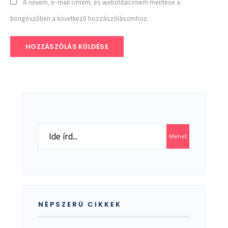
A nevem, e-mail címem, és weboldalcímem mentése a
böngészőben a következő hozzászólásomhoz.
Search
Mehet
for:
NÉPSZERŰ CIKKEK