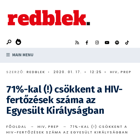
Search
Skip
for:
to
content
MAIN MENU
SZERZŐ:
REDBLEK
•
2020. 01. 17.
•
12:25
•
HIV
,
PREP
71%-kal (!) csökkent a HIV-
fertőzések száma az
Egyesült Királyságban
FŐOLDAL
HIV
,
PREP
71%-KAL (!) CSÖKKENT A
HIV-FERTŐZÉSEK SZÁMA AZ EGYESÜLT KIRÁLYSÁGBAN