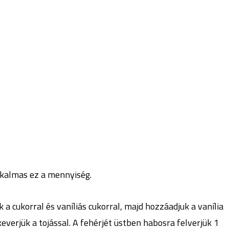
lkalmas ez a mennyiség.
 a cukorral és vaníliás cukorral, majd hozzáadjuk a vanília
verjük a tojással. A fehérjét üstben habosra felverjük 1