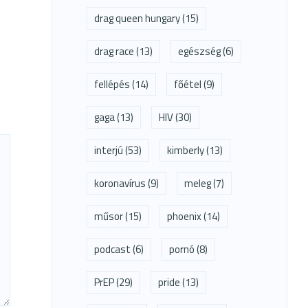
drag queen hungary
(15)
drag race
(13)
egészség
(6)
fellépés
(14)
főétel
(9)
gaga
(13)
HIV
(30)
interjú
(53)
kimberly
(13)
koronavírus
(9)
meleg
(7)
műsor
(15)
phoenix
(14)
podcast
(6)
pornó
(8)
PrEP
(29)
pride
(13)