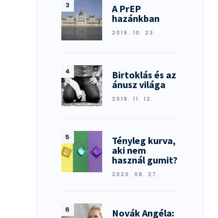
A PrEP
hazánkban
2019. 10. 23.
Birtoklás és az
ánusz világa
2019. 11. 12.
Tényleg kurva,
aki nem
használ gumit?
2020. 08. 27.
Novák Angéla: