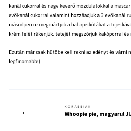
kanál cukorral és nagy keverő mozdulatokkal a mascarpo
evőkanál cukorral valamint hozzáadjuk a 3 evőkanál ru
másodpercre megmártjuk a babapiskótákat a tejeskávéb
krém felét rákenjük, tetejét megszórjuk kakóporral és 
Ezután már csak hűtőbe kell rakni az edényt és várni 
legfinomabb!)
KORÁBBIAK
←
Whoopie pie, magyarul J