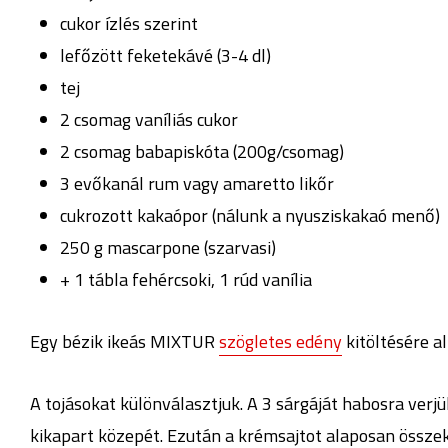
cukor ízlés szerint
lefőzött feketekávé (3-4 dl)
tej
2 csomag vaníliás cukor
2 csomag babapiskóta (200g/csomag)
3 evőkanál rum vagy amaretto likőr
cukrozott kakaópor (nálunk a nyusziskakaó menő)
250 g mascarpone (szarvasi)
+ 1 tábla fehércsoki, 1 rúd vanília
Egy bézik ikeás MIXTUR
szögletes edény
kitöltésére a
A tojásokat különválasztjuk. A 3 sárgáját habosra verjük
kikapart közepét. Ezután a krémsajtot alaposan összeke