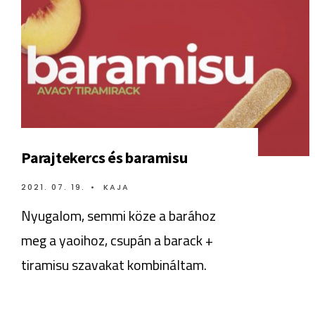
Parajtekercs és baramisu
2021. 07. 19.
•
KAJA
Nyugalom, semmi köze a barához
meg a yaoihoz, csupán a barack +
tiramisu szavakat kombináltam.