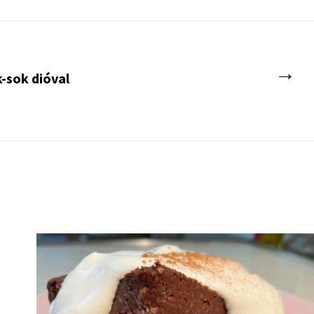
→
-sok dióval