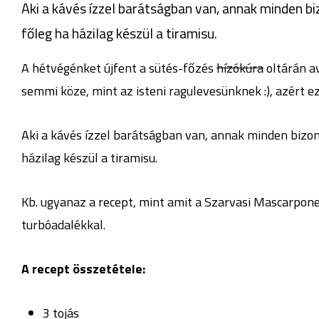
Aki a kávés ízzel barátságban van, annak minden b
főleg ha házilag készül a tiramisu.
A hétvégénket újfent a sütés-főzés
hízókúra
oltárán a
semmi köze, mint az isteni ragulevesünknek :), azért ez
Aki a kávés ízzel barátságban van, annak minden bizon
házilag készül a tiramisu.
Kb. ugyanaz a recept, mint amit a Szarvasi Mascarpone
turbóadalékkal.
A recept összetétele:
3 tojás