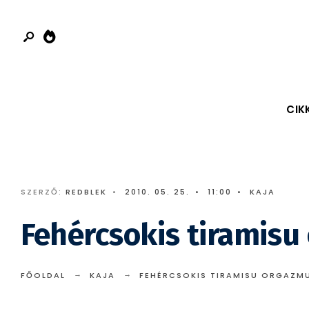
Search
Skip
for:
to
content
CIK
SZERZŐ:
REDBLEK
•
2010. 05. 25.
•
11:00
•
KAJA
Fehércsokis tiramis
FŐOLDAL
KAJA
FEHÉRCSOKIS TIRAMISU ORGAZM