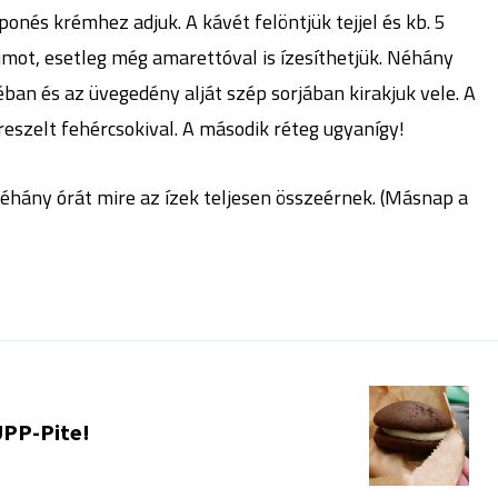
nés krémhez adjuk. A kávét felöntjük tejjel és kb. 5
mot, esetleg még amarettóval is ízesíthetjük. Néhány
an és az üvegedény alját szép sorjában kirakjuk vele. A
reszelt fehércsokival. A második réteg ugyanígy!
néhány órát mire az ízek teljesen összeérnek. (Másnap a
UPP-Pite!