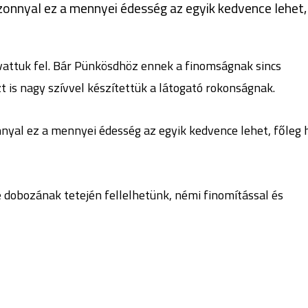
izonnyal ez a mennyei édesség az egyik kedvence lehet,
vattuk fel. Bár Pünkösdhöz ennek a finomságnak sincs
t is nagy szívvel készítettük a látogató rokonságnak.
nyal ez a mennyei édesség az egyik kedvence lehet, főleg 
 dobozának tetején fellelhetünk, némi finomítással és