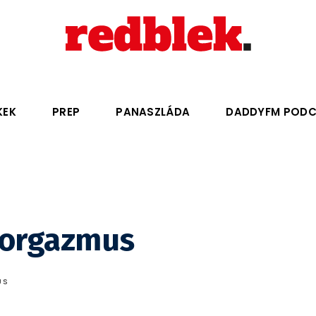
KEK
PREP
PANASZLÁDA
DADDYFM POD
u orgazmus
US