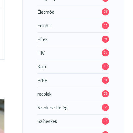
Életmód
26
Felnőtt
11
Hírek
94
HIV
21
Kaja
48
PrEP
34
redblek
29
Szerkesztőségi
7
Színeskék
13