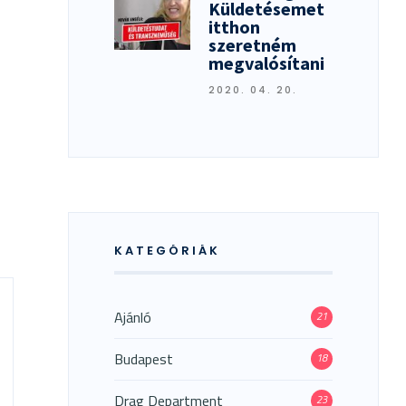
Küldetésemet
itthon
szeretném
megvalósítani
2020. 04. 20.
KATEGÓRIÁK
Ajánló
21
Budapest
18
Drag Department
23