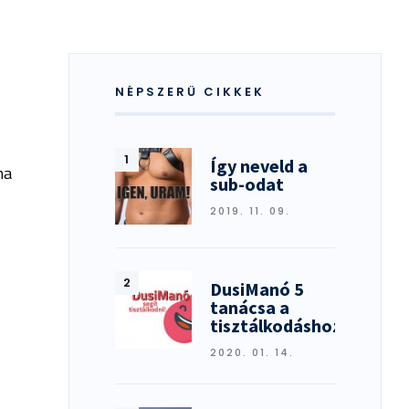
NÉPSZERŰ CIKKEK
Így neveld a
ha
sub-odat
2019. 11. 09.
DusiManó 5
tanácsa a
tisztálkodáshoz
2020. 01. 14.