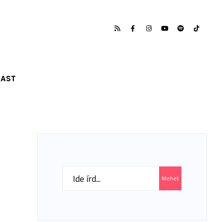
CAST
Search
Mehet
for: