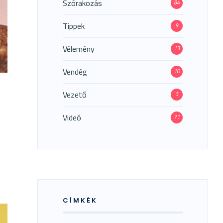
Szórakozás
84
Tippek
9
Vélemény
13
Vendég
10
Vezető
3
Videó
71
CÍMKÉK