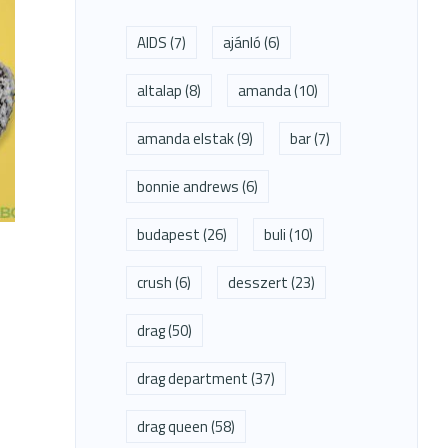
AIDS
(7)
ajánló
(6)
altalap
(8)
amanda
(10)
amanda elstak
(9)
bar
(7)
bonnie andrews
(6)
budapest
(26)
buli
(10)
crush
(6)
desszert
(23)
drag
(50)
drag department
(37)
drag queen
(58)