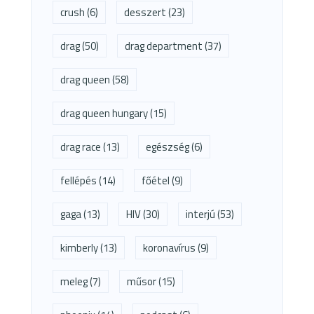
crush
(6)
desszert
(23)
drag
(50)
drag department
(37)
drag queen
(58)
drag queen hungary
(15)
drag race
(13)
egészség
(6)
fellépés
(14)
főétel
(9)
gaga
(13)
HIV
(30)
interjú
(53)
kimberly
(13)
koronavírus
(9)
meleg
(7)
műsor
(15)