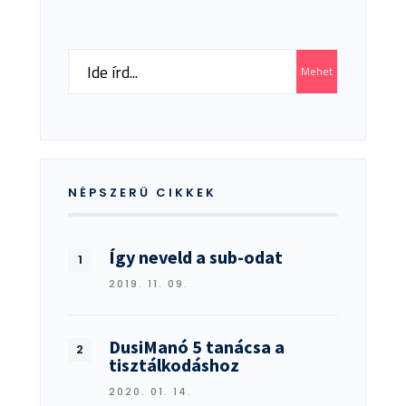
Search
Mehet
for:
NÉPSZERŰ CIKKEK
Így neveld a sub-odat
2019. 11. 09.
DusiManó 5 tanácsa a
tisztálkodáshoz
2020. 01. 14.