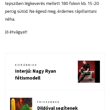
tepsziben légkeverés mellett 180 fokon kb. 15-20
percig sütöd. Ne égesd meg, érdemes rápillantani
néha.
Jó étvágyat!
KORÁBBIAK
Interjú: Nagy Ryan
fétismodell
FRISSEBBEK
Dildóval segítenek