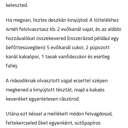
keleszted.
Ha megvan, lisztes deszkán kinyújtod. A töltelékhez
ismét felolvasztasz kb. 2 evőkanál vajat, és az alábbi
hozzávalókat összekevered (összerázod például egy
befőttesüvegben): 5 evőkanál cukor, 2 púpozott
kanál kakaópor, 1 tasak vaníliáscukor és esetleg
fahéj.
A másodiknak olvasztott vajjal ecsettel szépen
megkened a kinyújtott tésztát, majd a kakaós
keveréket egyenletesen rászórod.
Utána ezt késsel a mellékelt módon felvagdosod,
feltekercseled őket egyenként, sütőpapíros