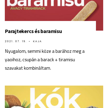
Parajtekercs és baramisu
2021. 07. 19.
•
KAJA
Nyugalom, semmi köze a barához meg a
yaoihoz, csupán a barack + tiramisu
szavakat kombináltam.