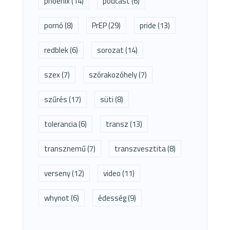
phoenix
(14)
podcast
(6)
pornó
(8)
PrEP
(29)
pride
(13)
redblek
(6)
sorozat
(14)
szex
(7)
szórakozóhely
(7)
szűrés
(17)
süti
(8)
tolerancia
(6)
transz
(13)
transznemű
(7)
transzvesztita
(8)
verseny
(12)
video
(11)
whynot
(6)
édesség
(9)