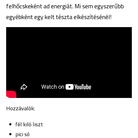
felhőcskeként ad energiát. Mi sem egyszerűbb
egyébként egy kelt tészta elkészítésénél!
Hozzávalók:
fél kiló liszt
pici só