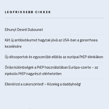
LEGFRISSEBB CIKKEK
Elhunyt Desiré Dubounet
Két új antibiotikumot hagytak jóvá az USA-ban a gonorrhoea
kezelésére
Új célcsoportok és egyszerűbb ellátás az európai PrEP-klinikákon
Óriási különbségek a PrEP használatában Európa-szerte – az
injekciós PrEP nagyrészt elérhetetlen
Ellenőrizd a cukorszinted! – Közeleg a daddyínség!