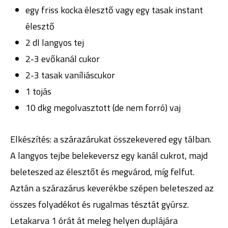
egy friss kocka élesztő vagy egy tasak instant
élesztő
2 dl langyos tej
2-3 evőkanál cukor
2-3 tasak vaníliáscukor
1 tojás
10 dkg megolvasztott (de nem forró) vaj
Elkészítés: a szárazárukat összekevered egy tálban.
A langyos tejbe belekeversz egy kanál cukrot, majd
beleteszed az élesztőt és megvárod, míg felfut.
Aztán a szárazárus keverékbe szépen beleteszed az
összes folyadékot és rugalmas tésztát gyúrsz.
Letakarva 1 órát át meleg helyen duplájára