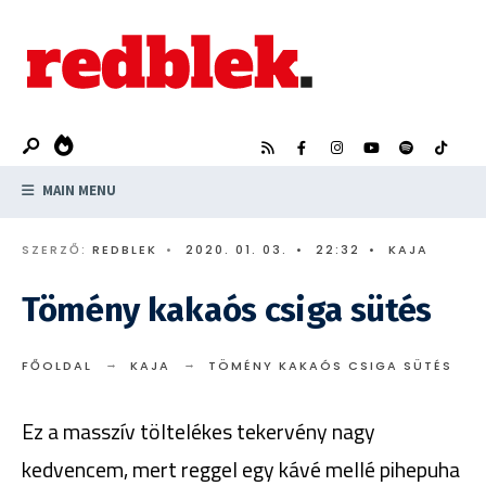
Search
Skip
for:
to
content
MAIN MENU
SZERZŐ:
REDBLEK
•
2020. 01. 03.
•
22:32
•
KAJA
Tömény kakaós csiga sütés
FŐOLDAL
KAJA
TÖMÉNY KAKAÓS CSIGA SÜTÉS
Ez a masszív töltelékes tekervény nagy
kedvencem, mert reggel egy kávé mellé pihepuha