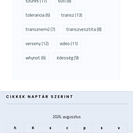
szűrés
(17)
süti
(8)
tolerancia
(6)
transz
(13)
transznemű
(7)
transzvesztita
(8)
verseny
(12)
video
(11)
whynot
(6)
édesség
(9)
CIKKEK NAPTÁR SZERINT
2026. augusztus
h
K
s
c
p
s
v