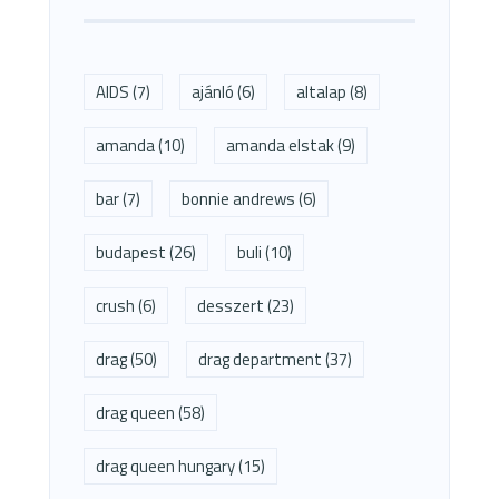
AIDS
(7)
ajánló
(6)
altalap
(8)
amanda
(10)
amanda elstak
(9)
bar
(7)
bonnie andrews
(6)
budapest
(26)
buli
(10)
crush
(6)
desszert
(23)
drag
(50)
drag department
(37)
drag queen
(58)
drag queen hungary
(15)