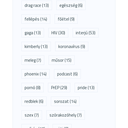
drag race
(13)
egészség
(6)
fellépés
(14)
főétel
(9)
gaga
(13)
HIV
(30)
interjú
(53)
kimberly
(13)
koronavírus
(9)
meleg
(7)
műsor
(15)
phoenix
(14)
podcast
(6)
pornó
(8)
PrEP
(29)
pride
(13)
redblek
(6)
sorozat
(14)
szex
(7)
szórakozóhely
(7)