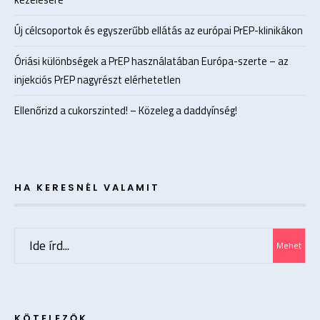
Új célcsoportok és egyszerűbb ellátás az európai PrEP-klinikákon
Óriási különbségek a PrEP használatában Európa-szerte – az
injekciós PrEP nagyrészt elérhetetlen
Ellenőrizd a cukorszinted! – Közeleg a daddyínség!
HA KERESNÉL VALAMIT
Search
Mehet
for:
KÖTELEZŐK