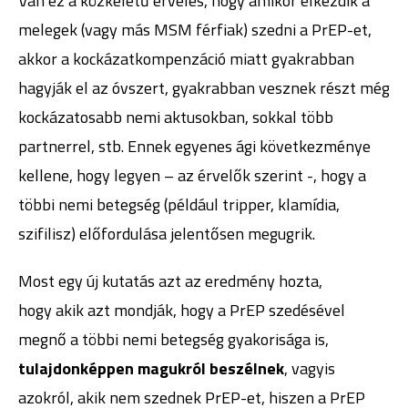
Van ez a közkeletű érvelés, hogy amikor elkezdik a
melegek (vagy más MSM férfiak) szedni a PrEP-et,
akkor a kockázatkompenzáció miatt gyakrabban
hagyják el az óvszert, gyakrabban vesznek részt még
kockázatosabb nemi aktusokban, sokkal több
partnerrel, stb. Ennek egyenes ági következménye
kellene, hogy legyen – az érvelők szerint -, hogy a
többi nemi betegség (például tripper, klamídia,
szifilisz) előfordulása jelentősen megugrik.
Most egy új kutatás azt az eredmény hozta,
hogy akik azt mondják, hogy a PrEP szedésével
megnő a többi nemi betegség gyakorisága is,
tulajdonképpen magukról beszélnek
, vagyis
azokról, akik nem szednek PrEP-et, hiszen a PrEP