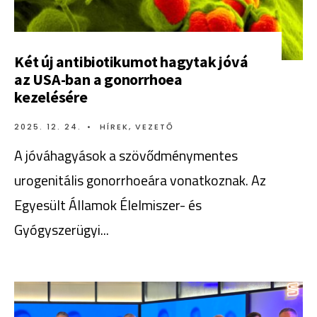
Két új antibiotikumot hagytak jóvá
az USA-ban a gonorrhoea
kezelésére
2025. 12. 24.
•
HÍREK
,
VEZETŐ
A jóváhagyások a szövődménymentes
urogenitális gonorrhoeára vonatkoznak. Az
Egyesült Államok Élelmiszer- és
Gyógyszerügyi
...