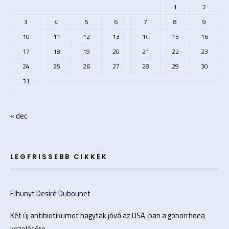
1
2
3
4
5
6
7
8
9
10
11
12
13
14
15
16
17
18
19
20
21
22
23
24
25
26
27
28
29
30
31
« dec
LEGFRISSEBB CIKKEK
Elhunyt Desiré Dubounet
Két új antibiotikumot hagytak jóvá az USA-ban a gonorrhoea
kezelésére