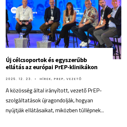
Új célcsoportok és egyszerűbb
ellátás az európai PrEP-klinikákon
2025. 12. 23.
•
HÍREK
,
PREP
,
VEZETŐ
A közösség által irányított, vezető PrEP-
szolgáltatások újragondolják, hogyan
nyújtják ellátásaikat, miközben túllépnek
...