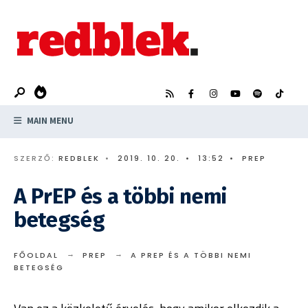
Search
Skip
for:
to
content
MAIN MENU
SZERZŐ:
REDBLEK
•
2019. 10. 20.
•
13:52
•
PREP
A PrEP és a többi nemi
betegség
FŐOLDAL
PREP
A PREP ÉS A TÖBBI NEMI
BETEGSÉG