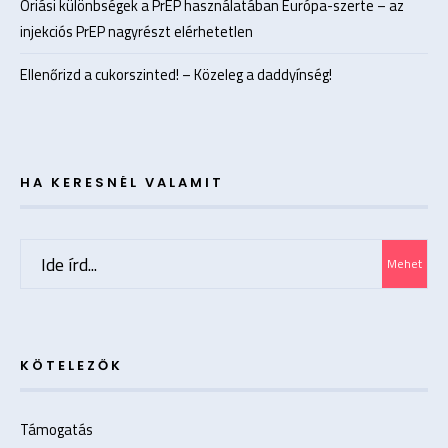
Óriási különbségek a PrEP használatában Európa-szerte – az
injekciós PrEP nagyrészt elérhetetlen
Ellenőrizd a cukorszinted! – Közeleg a daddyínség!
HA KERESNÉL VALAMIT
Search
Mehet
for:
KÖTELEZŐK
Támogatás