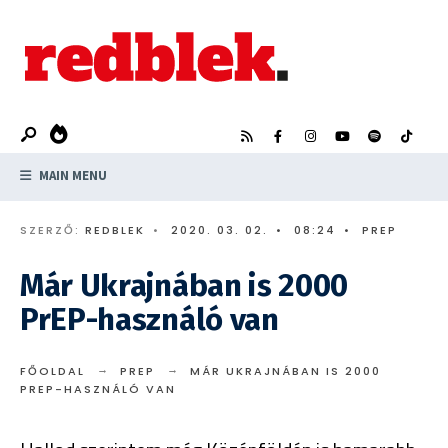
Search
Skip
for:
to
content
MAIN MENU
SZERZŐ:
REDBLEK
•
2020. 03. 02.
•
08:24
•
PREP
Már Ukrajnában is 2000
PrEP-használó van
FŐOLDAL
PREP
MÁR UKRAJNÁBAN IS 2000
PREP-HASZNÁLÓ VAN