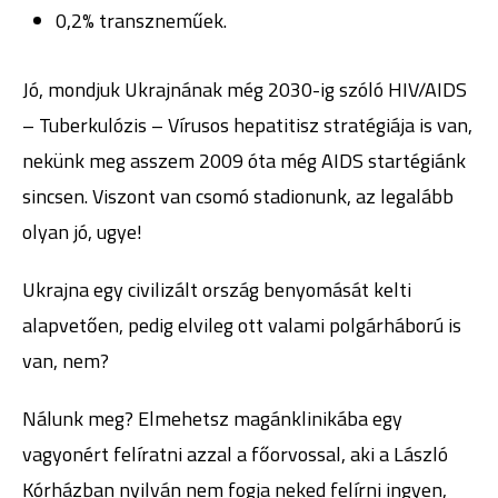
0,2% transzneműek.
Jó, mondjuk Ukrajnának még 2030-ig szóló HIV/AIDS
– Tuberkulózis – Vírusos hepatitisz stratégiája is van,
nekünk meg asszem 2009 óta még AIDS startégiánk
sincsen. Viszont van csomó stadionunk, az legalább
olyan jó, ugye!
Ukrajna egy civilizált ország benyomását kelti
alapvetően, pedig elvileg ott valami polgárháború is
van, nem?
Nálunk meg? Elmehetsz magánklinikába egy
vagyonért felíratni azzal a főorvossal, aki a László
Kórházban nyilván nem fogja neked felírni ingyen,