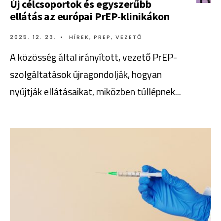
Új célcsoportok és egyszerűbb
ellátás az európai PrEP-klinikákon
2025. 12. 23.
•
HÍREK
,
PREP
,
VEZETŐ
A közösség által irányított, vezető PrEP-
szolgáltatások újragondolják, hogyan
nyújtják ellátásaikat, miközben túllépnek
...