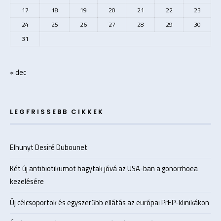
17
18
19
20
21
22
23
24
25
26
27
28
29
30
31
« dec
LEGFRISSEBB CIKKEK
Elhunyt Desiré Dubounet
Két új antibiotikumot hagytak jóvá az USA-ban a gonorrhoea
kezelésére
Új célcsoportok és egyszerűbb ellátás az európai PrEP-klinikákon