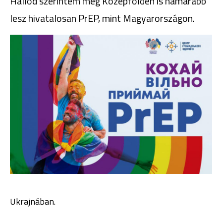
Hallod szerintem még Középföldén is hamarabb
lesz hivatalosan PrEP, mint Magyarországon.
Ukrajnában.