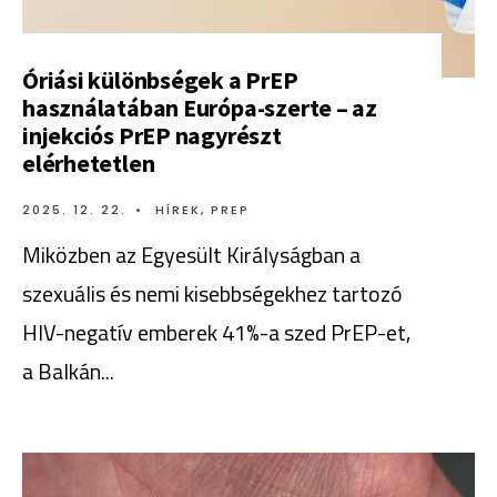
Óriási különbségek a PrEP
használatában Európa-szerte – az
injekciós PrEP nagyrészt
elérhetetlen
2025. 12. 22.
•
HÍREK
,
PREP
Miközben az Egyesült Királyságban a
szexuális és nemi kisebbségekhez tartozó
HIV-negatív emberek 41%-a szed PrEP-et,
a Balkán
...