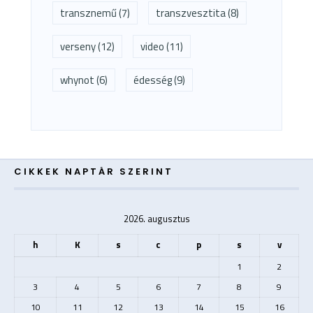
transznemű
(7)
transzvesztita
(8)
verseny
(12)
video
(11)
whynot
(6)
édesség
(9)
CIKKEK NAPTÁR SZERINT
2026. augusztus
h
K
s
c
p
s
v
1
2
3
4
5
6
7
8
9
10
11
12
13
14
15
16