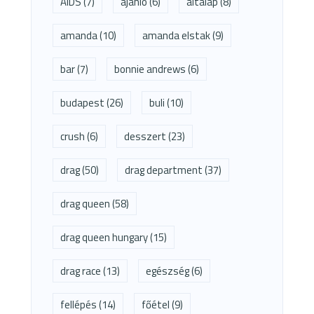
AIDS
(7)
ajánló
(6)
altalap
(8)
amanda
(10)
amanda elstak
(9)
bar
(7)
bonnie andrews
(6)
budapest
(26)
buli
(10)
crush
(6)
desszert
(23)
drag
(50)
drag department
(37)
drag queen
(58)
drag queen hungary
(15)
drag race
(13)
egészség
(6)
fellépés
(14)
főétel
(9)