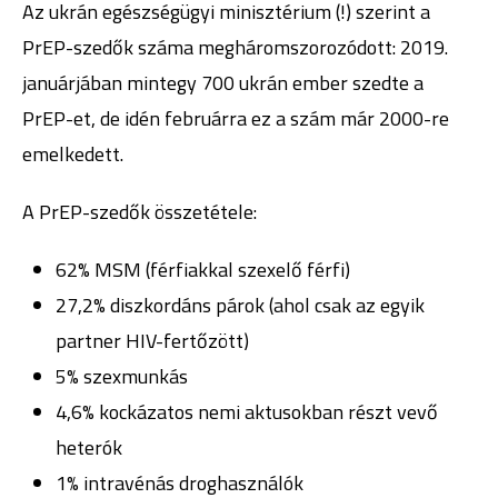
Az ukrán egészségügyi minisztérium (!) szerint a
PrEP-szedők száma megháromszorozódott: 2019.
januárjában mintegy 700 ukrán ember szedte a
PrEP-et, de idén februárra ez a szám már 2000-re
emelkedett.
A PrEP-szedők összetétele:
62% MSM (férfiakkal szexelő férfi)
27,2% diszkordáns párok (ahol csak az egyik
partner HIV-fertőzött)
5% szexmunkás
4,6% kockázatos nemi aktusokban részt vevő
heterók
1% intravénás droghasználók