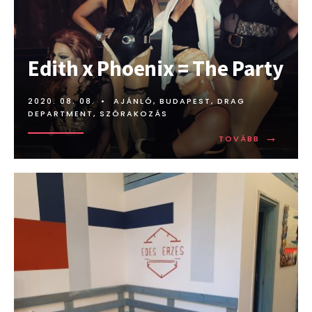
Edith x Phoenix = The Party
2020. 08. 08.
•
AJÁNLÓ
,
BUDAPEST
,
DRAG
DEPARTMENT
,
SZÓRAKOZÁS
→
TOVÁBB:
TOVÁBB
EDITH
X
PHOENIX
=
THE
PARTY