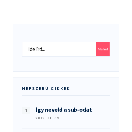
MÉGHOZZÁ
ÉDES
Search
Mehet
for:
NÉPSZERŰ CIKKEK
Így neveld a sub-odat
2019. 11. 09.