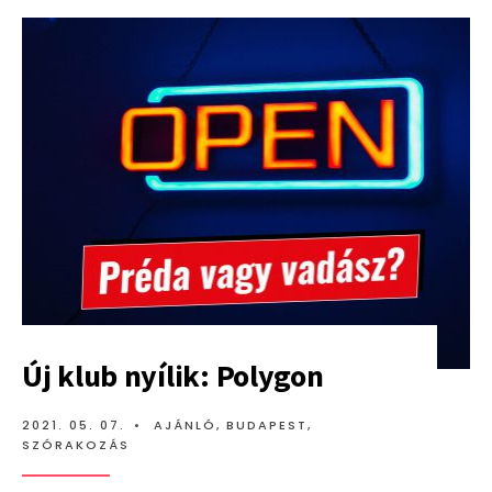
A
REGGAETON
MEGNYITOTTA
A
SZEZONT
Új klub nyílik: Polygon
2021. 05. 07.
•
AJÁNLÓ
,
BUDAPEST
,
SZÓRAKOZÁS