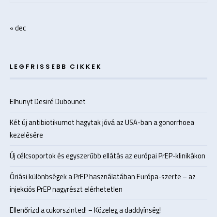
« dec
LEGFRISSEBB CIKKEK
Elhunyt Desiré Dubounet
Két új antibiotikumot hagytak jóvá az USA-ban a gonorrhoea
kezelésére
Új célcsoportok és egyszerűbb ellátás az európai PrEP-klinikákon
Óriási különbségek a PrEP használatában Európa-szerte – az
injekciós PrEP nagyrészt elérhetetlen
Ellenőrizd a cukorszinted! – Közeleg a daddyínség!