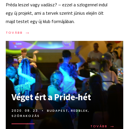
Préda leszel vagy vadász? – ezzel a szlogennel indul
egy új projekt, ami a tervek szerint június elején ölt
majd testet egy új klub formájában.
→
TOVÁBB:
TOVÁBB
ÚJ
KLUB
NYÍLIK:
POLYGON
Véget ért a Pride-hét
2020. 08. 23.
•
BUDAPEST
,
REDBLEK
,
SZÓRAKOZÁS
→
TOVÁBB:
TOVÁBB