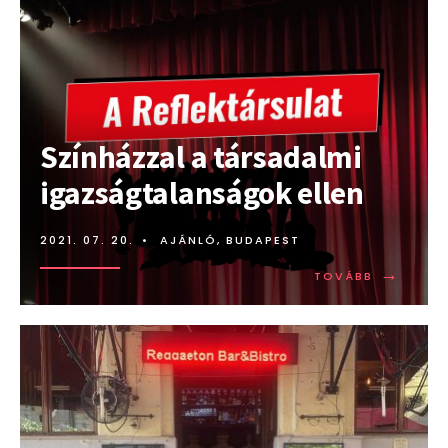
Színházzal a társadalmi
igazságtalanságok ellen
2021. 07. 20.
•
AJÁNLÓ
,
BUDAPEST
→
TOVÁBB:
TOVÁBB
SZÍNHÁZZ
A
TÁRSADAL
IGAZSÁG
ELLEN