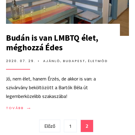
Budán is van LMBTQ élet,
méghozzá Édes
2020. 07. 29.
•
AJÁNLÓ
,
BUDAPEST
,
ÉLETMÓD
Jó, nem élet, hanem Érzés, de akkor is van: a
szivárvány beköltözött a Bartók Béla út
legemberközelibb szakaszába!
→
TOVÁBB:
TOVÁBB
BUDÁN
Bejegyzések
IS
VAN
Előző
1
2
LMBTQ
lapozása
ÉLET,