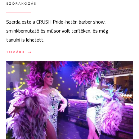
SZÓRAKOZÁS
Szerda este a CRUSH Pride-hetén barber show,
sminkbemutató és műsor volt terítéken, és még
tanulni is lehetett.
→
TOVÁBB:
TOVÁBB
TEMÉRDEK
FOTÓ
A
SZERDAI
CRUSH
ESTÉRŐL