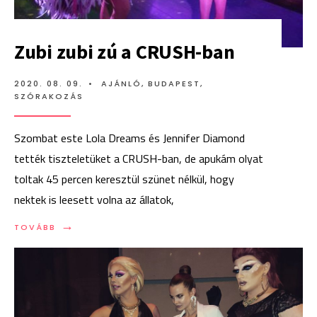
Zubi zubi zú a CRUSH-ban
2020. 08. 09.
•
AJÁNLÓ
,
BUDAPEST
,
SZÓRAKOZÁS
Szombat este Lola Dreams és Jennifer Diamond
tették tiszteletüket a CRUSH-ban, de apukám olyat
toltak 45 percen keresztül szünet nélkül, hogy
nektek is leesett volna az állatok,
→
TOVÁBB:
TOVÁBB
ZUBI
ZUBI
ZÚ
A
CRUSH-
BAN