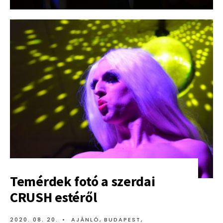
VÉGET
ÉRT
A
PRIDE-
HÉT
Temérdek fotó a szerdai
CRUSH estéről
2020. 08. 20.
•
AJÁNLÓ
,
BUDAPEST
,