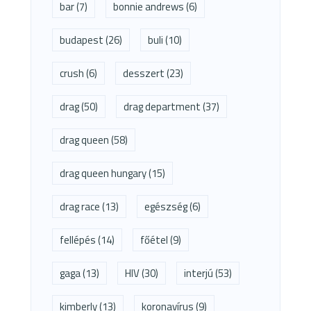
bar
(7)
bonnie andrews
(6)
budapest
(26)
buli
(10)
crush
(6)
desszert
(23)
drag
(50)
drag department
(37)
drag queen
(58)
drag queen hungary
(15)
drag race
(13)
egészség
(6)
fellépés
(14)
főétel
(9)
gaga
(13)
HIV
(30)
interjú
(53)
kimberly
(13)
koronavírus
(9)