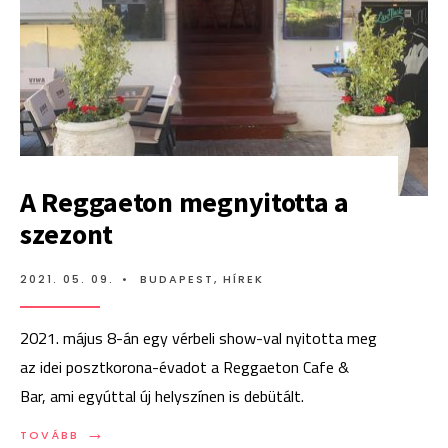
A Reggaeton megnyitotta a
szezont
2021. 05. 09.
•
BUDAPEST
,
HÍREK
2021. május 8-án egy vérbeli show-val nyitotta meg
az idei posztkorona-évadot a Reggaeton Cafe &
Bar, ami egyúttal új helyszínen is debütált.
→
TOVÁBB:
TOVÁBB