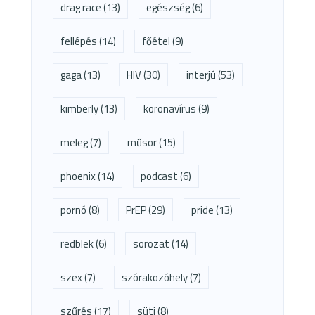
drag race
(13)
egészség
(6)
fellépés
(14)
főétel
(9)
gaga
(13)
HIV
(30)
interjú
(53)
kimberly
(13)
koronavírus
(9)
meleg
(7)
műsor
(15)
phoenix
(14)
podcast
(6)
pornó
(8)
PrEP
(29)
pride
(13)
redblek
(6)
sorozat
(14)
szex
(7)
szórakozóhely
(7)
szűrés
(17)
süti
(8)