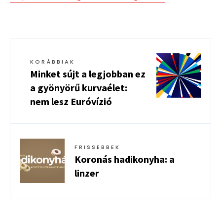
KORÁBBIAK
Minket sújt a legjobban ez
a gyönyörű kurvaélet:
nem lesz Euróvízió
FRISSEBBEK
Koronás hadikonyha: a
linzer