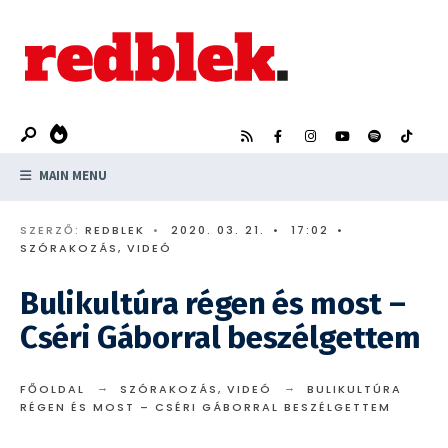
Search
Skip
for:
to
content
MAIN MENU
SZERZŐ:
REDBLEK
•
2020. 03. 21.
•
17:02
•
SZÓRAKOZÁS
,
VIDEÓ
Bulikultúra régen és most –
Cséri Gáborral beszélgettem
FŐOLDAL
SZÓRAKOZÁS
,
VIDEÓ
BULIKULTÚRA
RÉGEN ÉS MOST – CSÉRI GÁBORRAL BESZÉLGETTEM