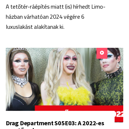
A tetőtér-ráépítés miatt (is) hírhedt Limo-
házban várhatóan 2024 végére 6
luxuslakást alakítanak ki.
Drag Department S05E03: A 2022-es