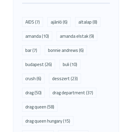
AIDS
(7)
ajánló
(6)
altalap
(8)
amanda
(10)
amanda elstak
(9)
bar
(7)
bonnie andrews
(6)
budapest
(26)
buli
(10)
crush
(6)
desszert
(23)
drag
(50)
drag department
(37)
drag queen
(58)
drag queen hungary
(15)