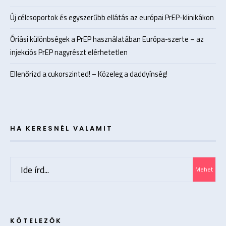
Új célcsoportok és egyszerűbb ellátás az európai PrEP-klinikákon
Óriási különbségek a PrEP használatában Európa-szerte – az
injekciós PrEP nagyrészt elérhetetlen
Ellenőrizd a cukorszinted! – Közeleg a daddyínség!
HA KERESNÉL VALAMIT
Search
Mehet
for:
KÖTELEZŐK