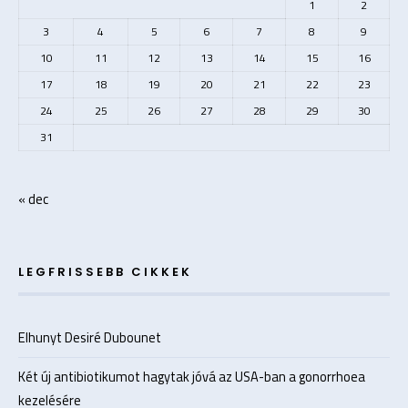
1
2
3
4
5
6
7
8
9
10
11
12
13
14
15
16
17
18
19
20
21
22
23
24
25
26
27
28
29
30
31
« dec
LEGFRISSEBB CIKKEK
Elhunyt Desiré Dubounet
Két új antibiotikumot hagytak jóvá az USA-ban a gonorrhoea
kezelésére